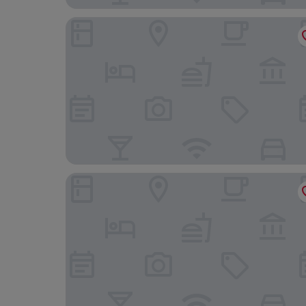
2 Bed - Sleeps 4 - Hot Tub & Bbq
Mason and Fifth - Belsize Park