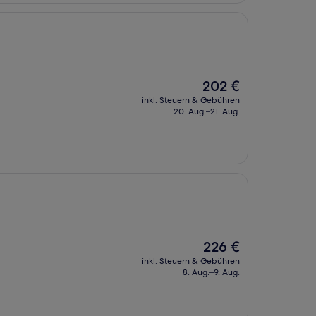
Der
202 €
Preis
inkl. Steuern & Gebühren
beträgt
20. Aug.–21. Aug.
202 €
Der
226 €
Preis
inkl. Steuern & Gebühren
beträgt
8. Aug.–9. Aug.
226 €