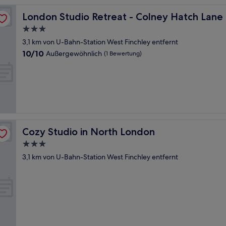
London Studio Retreat - Colney Hatch Lane
London Studio Retreat - Colney Hatch Lane
3.0-
Sterne-
3,1 km von U-Bahn-Station West Finchley entfernt
Unterkunft
10.0
10/10
Außergewöhnlich
(1 Bewertung)
von
10,
Außergewöhnlich,
(1
Bewertung)
Cozy Studio in North London
Cozy Studio in North London
3.0-
Sterne-
3,1 km von U-Bahn-Station West Finchley entfernt
Unterkunft