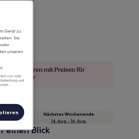
em Gerät zu,
eiten. Sie
 oder
rden unseren
n:
Mehr sparen mit Preisen für
Mitglieder
chern von oder
rbeleistung und
boten.
ptieren
Nächstes Wochenende
14. Aug. - 16. Aug.
f einen Blick