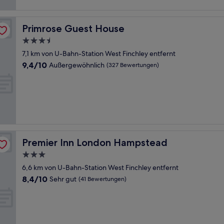
Primrose Guest House
Primrose Guest House
3.5-
Sterne-
7,1 km von U-Bahn-Station West Finchley entfernt
Unterkunft
9.4
9,4/10
Außergewöhnlich
(327 Bewertungen)
von
10,
Außergewöhnlich,
(327
Bewertungen)
Premier Inn London Hampstead
Premier Inn London Hampstead
3.0-
Sterne-
6,6 km von U-Bahn-Station West Finchley entfernt
Unterkunft
8.4
8,4/10
Sehr gut
(41 Bewertungen)
von
10,
Sehr
gut,
(41