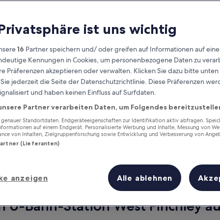
 Privatsphäre ist uns wichtig
nsere
16
Partner speichern und/ oder greifen auf Informationen auf ein
eindeutige Kennungen in Cookies, um personenbezogene Daten zu verarb
e Präferenzen akzeptieren oder verwalten. Klicken Sie dazu bitte unten
ie jederzeit die Seite der Datenschutzrichtlinie. Diese Präferenzen we
ignalisiert und haben keinen Einfluss auf Surfdaten.
unsere Partner verarbeiten Daten, um Folgendes bereitzustelle
Verdiene Prämien für jede
wahrgenommene Übernachtung
enauer Standortdaten. Endgeräteeigenschaften zur Identifikation aktiv abfragen. Spei
Informationen auf einem Endgerät. Personalisierte Werbung und Inhalte, Messung von We
ance von Inhalten, Zielgruppenforschung sowie Entwicklung und Verbesserung von Ange
Partner (Lieferanten)
ke anzeigen
Alle ablehnen
Akze
Morgen
Dieses Wochenende
7. Aug. - 8. Aug.
7. Aug. - 9. Aug.
n U-Bahn-Station West Finchley au