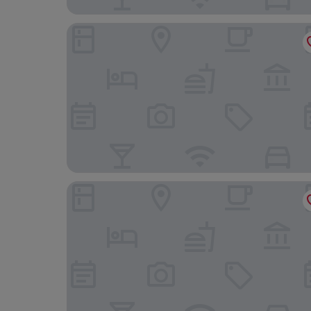
Primrose Guest House
Premier Inn London Hampstead