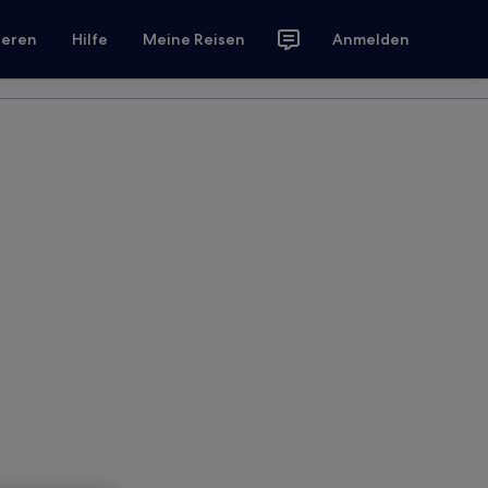
ieren
Hilfe
Meine Reisen
Anmelden