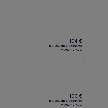
Der
104 €
Preis
inkl. Steuern & Gebühren
beträgt
9. Aug.–10. Aug.
104 €
Der
100 €
Preis
inkl. Steuern & Gebühren
beträgt
9. Aug.–10. Aug.