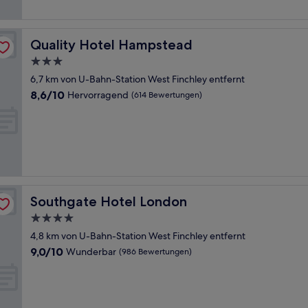
Bewertungen)
Quality Hotel Hampstead
Quality Hotel Hampstead
3.0-
Sterne-
6,7 km von U-Bahn-Station West Finchley entfernt
Unterkunft
8.6
8,6/10
Hervorragend
(614 Bewertungen)
von
10,
Hervorragend,
(614
Bewertungen)
Southgate Hotel London
Southgate Hotel London
4.0-
Sterne-
4,8 km von U-Bahn-Station West Finchley entfernt
Unterkunft
9.0
9,0/10
Wunderbar
(986 Bewertungen)
von
10,
Wunderbar,
(986