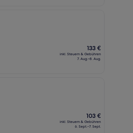
Der
133 €
Preis
inkl. Steuern & Gebühren
beträgt
7. Aug.–8. Aug.
133 €
Der
103 €
Preis
inkl. Steuern & Gebühren
beträgt
6. Sept.–7. Sept.
103 €