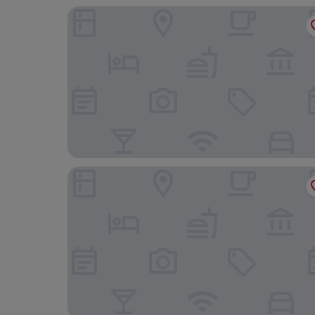
London Studio Retreat - Colney Hatch Lane
Cozy Studio in North London