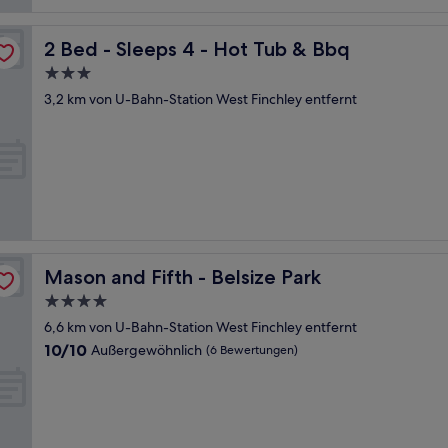
2 Bed - Sleeps 4 - Hot Tub & Bbq
2 Bed - Sleeps 4 - Hot Tub & Bbq
3.0-
Sterne-
3,2 km von U-Bahn-Station West Finchley entfernt
Unterkunft
Mason and Fifth - Belsize Park
Mason and Fifth - Belsize Park
4.0-
Sterne-
6,6 km von U-Bahn-Station West Finchley entfernt
Unterkunft
10.0
10/10
Außergewöhnlich
(6 Bewertungen)
von
10,
Außergewöhnlich,
(6
Bewertungen)