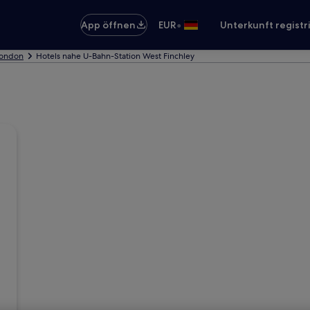
•
App öffnen
EUR
Unterkunft registr
London
Hotels nahe U-Bahn-Station West Finchley