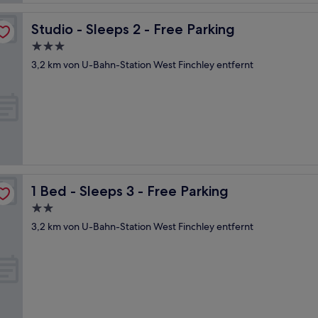
Studio - Sleeps 2 - Free Parking
Studio - Sleeps 2 - Free Parking
3.0-
Sterne-
3,2 km von U-Bahn-Station West Finchley entfernt
Unterkunft
1 Bed - Sleeps 3 - Free Parking
1 Bed - Sleeps 3 - Free Parking
2.0-
Sterne-
3,2 km von U-Bahn-Station West Finchley entfernt
Unterkunft