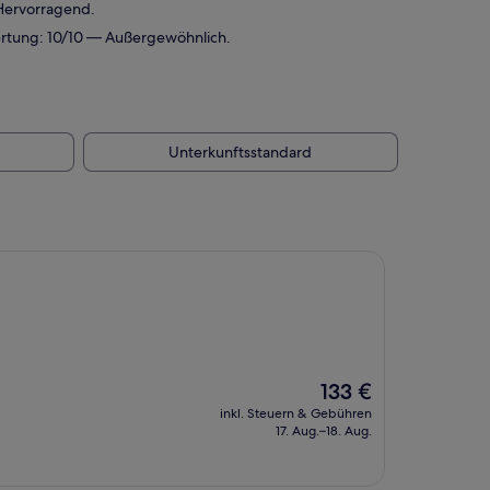
 Hervorragend.
ertung: 10/10 — Außergewöhnlich.
Unterkunftsstandard
Der
133 €
Preis
inkl. Steuern & Gebühren
beträgt
17. Aug.–18. Aug.
133 €