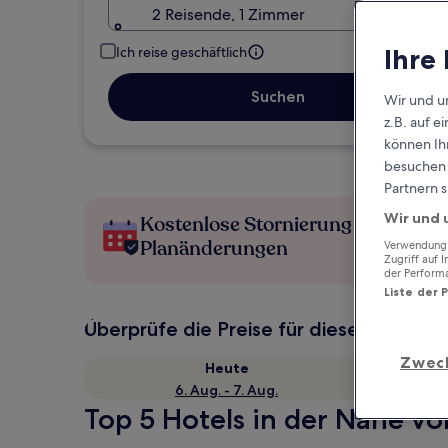
2 Reisende, 1 Zimmer
Ihre
Ich reise geschäftlich
Suchen
Wir und u
z.B. auf 
können Ihr
besuchen S
Partnern s
Wir und 
Kostenlose Stornierung bei
Planänderungen
Verwendung g
Zugriff auf 
der Perform
Liste der 
Überprüfe die Preise für diese Daten
Zwec
Heute
6. Aug. - 7. Aug.
Top 5 Hotels in der Nähe vo