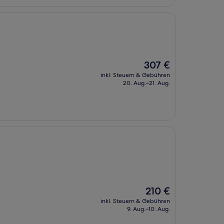
Der
307 €
Preis
inkl. Steuern & Gebühren
beträgt
20. Aug.–21. Aug.
307 €
Der
210 €
Preis
inkl. Steuern & Gebühren
beträgt
9. Aug.–10. Aug.
210 €