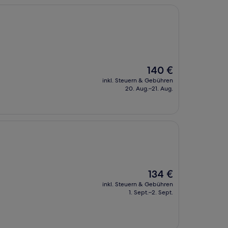
Der
140 €
Preis
inkl. Steuern & Gebühren
beträgt
20. Aug.–21. Aug.
140 €
Der
134 €
Preis
inkl. Steuern & Gebühren
beträgt
1. Sept.–2. Sept.
134 €