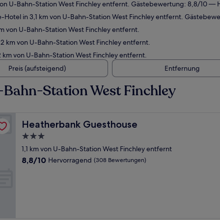
von U-Bahn-Station West Finchley entfernt. Gästebewertung: 8,8/10 —
-Hotel in 3,1 km von U-Bahn-Station West Finchley entfernt. Gästebew
m von U-Bahn-Station West Finchley entfernt.
2 km von U-Bahn-Station West Finchley entfernt.
 km von U-Bahn-Station West Finchley entfernt.
Preis (aufsteigend)
Entfernung
-Bahn-Station West Finchley
Heatherbank Guesthouse
Heatherbank Guesthouse
3.0-
Sterne-
1,1 km von U-Bahn-Station West Finchley entfernt
Unterkunft
8.8
8,8/10
Hervorragend
(308 Bewertungen)
von
10,
Hervorragend,
(308
Bewertungen)