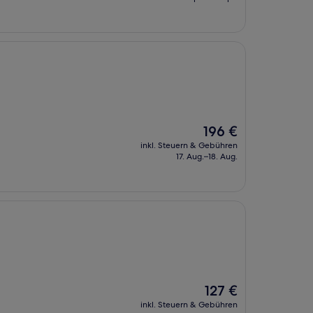
156 €
Der
196 €
Preis
inkl. Steuern & Gebühren
beträgt
17. Aug.–18. Aug.
196 €
Der
127 €
Preis
inkl. Steuern & Gebühren