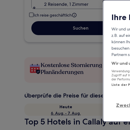
2 Reisende, 1 Zimmer
Ihre
Ich reise geschäftlich
Suchen
Wir und u
z.B. auf 
können Ihr
besuchen S
Partnern s
Wir und 
Kostenlose Stornierung bei
Planänderungen
Verwendung g
Zugriff auf 
der Perform
Liste der 
Überprüfe die Preise für diese Daten
Zwec
Heute
6. Aug. - 7. Aug.
Top 5 Hotels in Callaly auf e