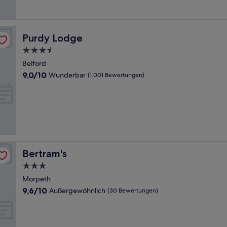
Bewertungen)
Purdy Lodge
Purdy Lodge
3.5-
Sterne-
Belford
Unterkunft
9.0
9,0/10
Wunderbar
(1.001 Bewertungen)
von
10,
Wunderbar,
(1.001
Bewertungen)
Bertram's
Bertram's
3.0-
Sterne-
Morpeth
Unterkunft
9.6
9,6/10
Außergewöhnlich
(30 Bewertungen)
von
10,
Außergewöhnlich,
(30