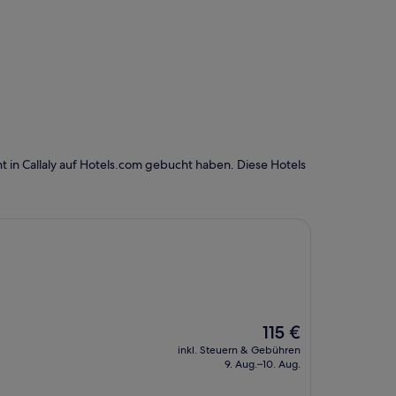
 in Callaly auf Hotels.com gebucht haben. Diese Hotels
Der
115 €
Preis
inkl. Steuern & Gebühren
beträgt
9. Aug.–10. Aug.
115 €