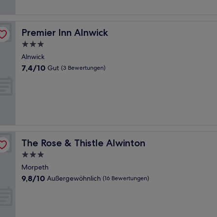
Bewertungen)
Premier Inn Alnwick
Premier Inn Alnwick
3.0-
Sterne-
Alnwick
Unterkunft
7.4
7,4/10
Gut
(3 Bewertungen)
von
10,
Gut,
(3
Bewertungen)
The Rose & Thistle Alwinton
The Rose & Thistle Alwinton
3.0-
Sterne-
Morpeth
Unterkunft
9.8
9,8/10
Außergewöhnlich
(16 Bewertungen)
von
10,
Außergewöhnlich,
(16