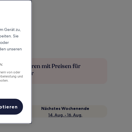
em Gerät zu,
eiten. Sie
 oder
rden unseren
n:
Mehr sparen mit Preisen für
Mitglieder
chern von oder
rbeleistung und
boten.
ptieren
Nächstes Wochenende
14. Aug. - 16. Aug.