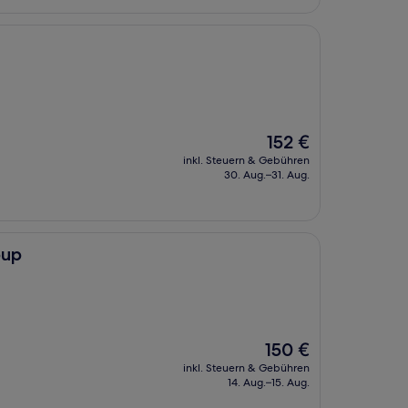
Der
152 €
Preis
inkl. Steuern & Gebühren
beträgt
30. Aug.–31. Aug.
152 €
oup
Der
150 €
Preis
inkl. Steuern & Gebühren
beträgt
14. Aug.–15. Aug.
150 €