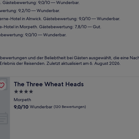
. Gästebewertung: 9,0/10 — Wunderbar.
ewertung: 9,2/10 — Wunderbar.
rne-Hotel in Alnwick. Gästebewertung: 9,0/10 — Wunderbar.
-Hotel in Morpeth. Gästebewertung: 7,8/10 — Gut.
ebewertung: 9,0/10 — Wunderbar.
ewertungen und der Beliebtheit bei Gästen ausgewählt, die eine Nacht
Erlebnis der Reisenden. Zuletzt aktualisiert am
6. August 2026
.
The Three Wheat Heads
The Three Wheat Heads
4.0-
Sterne-
Morpeth
Unterkunft
9.0
9,0/10
Wunderbar
(120 Bewertungen)
von
10,
Wunderbar,
(120
Bewertungen)