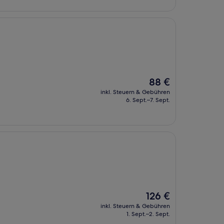
Der
88 €
Preis
inkl. Steuern & Gebühren
beträgt
6. Sept.–7. Sept.
88 €
Der
126 €
Preis
inkl. Steuern & Gebühren
beträgt
1. Sept.–2. Sept.
126 €