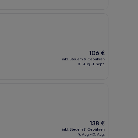
Der
106 €
Preis
inkl. Steuern & Gebühren
beträgt
31. Aug.–1. Sept.
106 €
Der
138 €
Preis
inkl. Steuern & Gebühren
beträgt
9. Aug.–10. Aug.