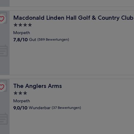
Macdonald Linden Hall Golf & Country Club
Macdonald Linden Hall Golf & Country Club
4.0-
Sterne-
Morpeth
Unterkunft
7.8
7,8/10
Gut
(589 Bewertungen)
von
10,
Gut,
(589
Bewertungen)
The Anglers Arms
The Anglers Arms
3.0-
Sterne-
Morpeth
Unterkunft
9.0
9,0/10
Wunderbar
(37 Bewertungen)
von
10,
Wunderbar,
(37