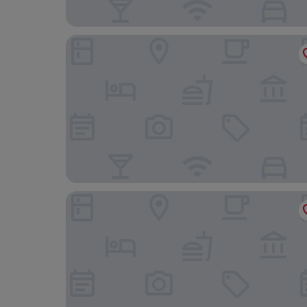
Purdy Lodge
Bertram's