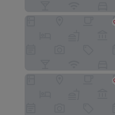
The Tempus at Charlton Hall Estate
The Turks Head