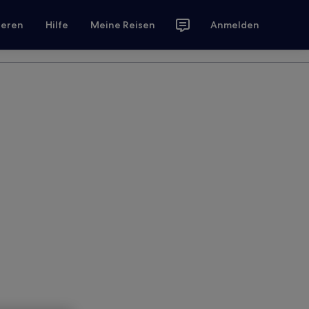
ieren
Hilfe
Meine Reisen
Anmelden