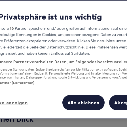
 Privatsphäre ist uns wichtig
nsere
16
Partner speichern und/ oder greifen auf Informationen auf ein
eindeutige Kennungen in Cookies, um personenbezogene Daten zu verarb
e Präferenzen akzeptieren oder verwalten. Klicken Sie dazu bitte unten
ie jederzeit die Seite der Datenschutzrichtlinie. Diese Präferenzen we
ignalisiert und haben keinen Einfluss auf Surfdaten.
unsere Partner verarbeiten Daten, um Folgendes bereitzustelle
Verdiene Prämien für jede
wahrgenommene Übernachtung
enauer Standortdaten. Endgeräteeigenschaften zur Identifikation aktiv abfragen. Spei
Informationen auf einem Endgerät. Personalisierte Werbung und Inhalte, Messung von We
ance von Inhalten, Zielgruppenforschung sowie Entwicklung und Verbesserung von Ange
Partner (Lieferanten)
ke anzeigen
Alle ablehnen
Akze
Morgen
Dieses Wochenende
7. Aug. - 8. Aug.
7. Aug. - 9. Aug.
inen Blick