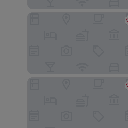
Premier Inn Alnwick
The Rose & Thistle Alwinton