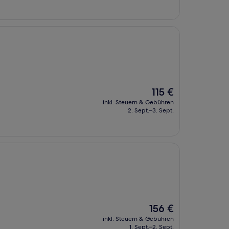
138 €
Der
115 €
Preis
inkl. Steuern & Gebühren
beträgt
2. Sept.–3. Sept.
115 €
Der
156 €
Preis
inkl. Steuern & Gebühren
beträgt
1. Sept.–2. Sept.