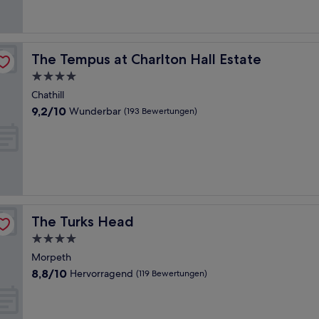
Bewertungen)
The Tempus at Charlton Hall Estate
The Tempus at Charlton Hall Estate
4.0-
Sterne-
Chathill
Unterkunft
9.2
9,2/10
Wunderbar
(193 Bewertungen)
von
10,
Wunderbar,
(193
Bewertungen)
The Turks Head
The Turks Head
4.0-
Sterne-
Morpeth
Unterkunft
8.8
8,8/10
Hervorragend
(119 Bewertungen)
von
10,
Hervorragend,