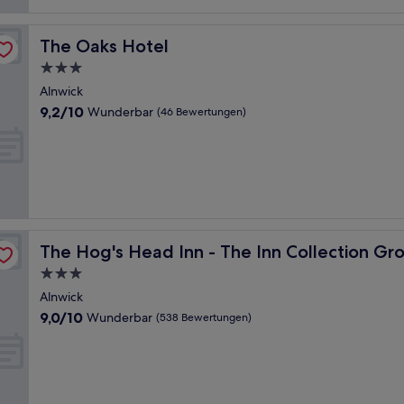
The Oaks Hotel
The Oaks Hotel
3.0-
Sterne-
Alnwick
Unterkunft
9.2
9,2/10
Wunderbar
(46 Bewertungen)
von
10,
Wunderbar,
(46
Bewertungen)
The Hog's Head Inn - The Inn Collection Group
The Hog's Head Inn - The Inn Collection Gr
3.0-
Sterne-
Alnwick
Unterkunft
9.0
9,0/10
Wunderbar
(538 Bewertungen)
von
10,
Wunderbar,
(538
Bewertungen)