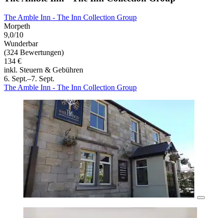
The Amble Inn - The Inn Collection Group
Morpeth
9,0/10
Wunderbar
(324 Bewertungen)
134 €
inkl. Steuern & Gebühren
6. Sept.–7. Sept.
The Amble Inn - The Inn Collection Group