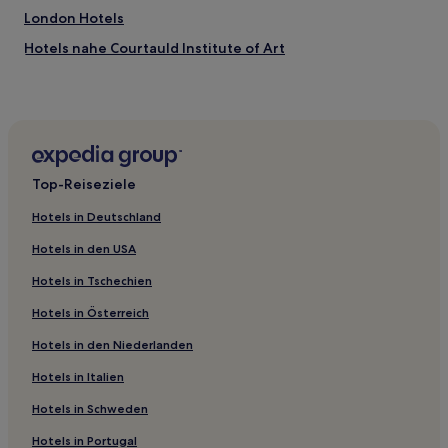
London Hotels
Hotels nahe Courtauld Institute of Art
Churchill: Hotels
Hotels nahe Spencer House
Hotels nahe Lincoln's Inn Fields
Hotels nahe Priory Church of St George
Top-Reiseziele
Oval: Hotels
Hotels in Deutschland
Hotels nahe St James Theatre
Hotels in den USA
Hotels nahe The Household Cavalry Museum
Hotels in Tschechien
Hotels nahe Dr. Johnsons' House
Hotels in Österreich
England: Hotels
Hotels in den Niederlanden
Bridge: Hotels
Greater London: Hotels
Hotels in Italien
Hotels nahe Middle Temple
Hotels in Schweden
Hotels nahe St. Christopher's Place
Hotels in Portugal