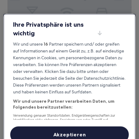
Ihre Privatsphäre ist uns
Luxury flats near Big Ben and London Eye
Luxury flats near Big Ben and London
wichtig
Eye
Wir und unsere
16
Partner speichern und/ oder greifen
3.0-
auf Informationen auf einem Gerät zu, z.B. auf eindeutige
Sterne-
Westminster, 0,3 km von U-Bahn-Station St. James's Park
Unterkunft
Kennungen in Cookies, um personenbezogene Daten zu
entfernt
verarbeiten. Sie können Ihre Präferenzen akzeptieren
10.0
10/10
Außergewöhnlich
(6 Bewertungen)
von
oder verwalten. Klicken Sie dazu bitte unten oder
Der
353 €
10,
besuchen Sie jederzeit die Seite der Datenschutzrichtlinie.
Preis
Außergewöhnlich,
inkl. Steuern & Gebühren
Diese Präferenzen werden unseren Partnern signalisiert
beträgt
10. Aug.–11. Aug.
(6
353 €
und haben keinen Einfluss auf Surfdaten.
Bewertungen)
Haymarket Hotel, Firmdale Hotels
Wir und unsere Partner verarbeiten Daten, um
Folgendes bereitzustellen:
Verwendung genauer Standortdaten. Endgeräteeigenschaften zur
Identifikation aktiv abfragen. Speichern von oder Zugriff auf
Informationen auf einem Endgerät. Personalisierte Werbung und
Inhalte, Messung von Werbeleistung und der Performance von Inhalten,
Zielgruppenforschung sowie Entwicklung und Verbesserung von
Akzeptieren
Angeboten.