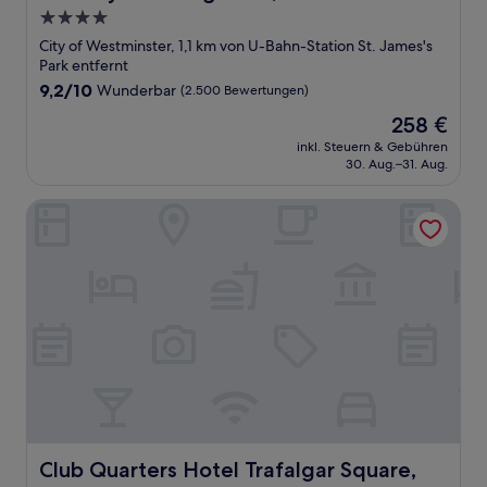
4.0-
Sterne-
City of Westminster, 1,1 km von U-Bahn-Station St. James's
Unterkunft
Park entfernt
9.2
9,2/10
Wunderbar
(2.500 Bewertungen)
von
Der
258 €
10,
Preis
Wunderbar,
inkl. Steuern & Gebühren
beträgt
30. Aug.–31. Aug.
(2.500
258 €
Bewertungen)
Club Quarters Hotel Trafalgar Square, London
Club Quarters Hotel Trafalgar Square, London
Club Quarters Hotel Trafalgar Square,