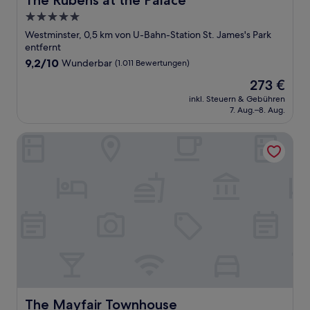
The Rubens at the Palace
5.0-
Sterne-
Westminster, 0,5 km von U-Bahn-Station St. James's Park
Unterkunft
entfernt
9.2
9,2/10
Wunderbar
(1.011 Bewertungen)
von
Der
273 €
10,
Preis
Wunderbar,
inkl. Steuern & Gebühren
beträgt
7. Aug.–8. Aug.
(1.011
273 €
Bewertungen)
The Mayfair Townhouse
The Mayfair Townhouse
The Mayfair Townhouse