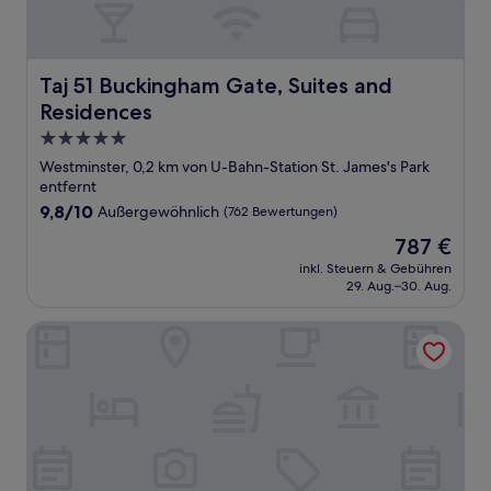
Taj 51 Buckingham Gate, Suites and Residences
Taj 51 Buckingham Gate, Suites and
Residences
5.0-
Sterne-
Westminster, 0,2 km von U-Bahn-Station St. James's Park
Unterkunft
entfernt
9.8
9,8/10
Außergewöhnlich
(762 Bewertungen)
von
Der
787 €
10,
Preis
Außergewöhnlich,
inkl. Steuern & Gebühren
beträgt
29. Aug.–30. Aug.
(762
787 €
Bewertungen)
The Belgrave