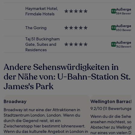
Sterne-
und
Unterkunft
Verfügbarkeiten
Haymarket Hotel,
Außergewö
5.0-
können
9.8
Firmdale Hotels
584 Bewertu
Sterne-
sich
Unterkunft
ändern.
Außergewö
The Goring
5.0-
Es
9.8
650 Bewertu
Sterne-
können
Unterkunft
zusätzliche
Taj 51 Buckingham
Außergewö
Bedingungen
Gate, Suites and
5.0-
9.8
762 Bewertu
gelten.
Residences
Sterne-
Unterkunft
Andere Sehenswürdigkeiten in
der Nähe von: U-Bahn-Station St.
James's Park
Broadway
Wellington Barrack
9.2/10 (11 Bewertungen
Broadway ist nur eine der Attraktionen in
Stadtzentrum London, London. Wenn du
Wenn du dir die Sehens
durch die Gegend reist, ist ein
ansehen möchtest, sollt
Zwischenstopp hier bestimmt lohnenswert.
Abstecher zu Wellingto
Wenn du das kulturelle Angebot in London in
nur eines von vielen De