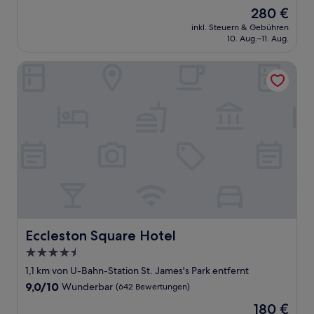
von
Der
280 €
10,
Preis
Außergewöhnlich,
inkl. Steuern & Gebühren
beträgt
10. Aug.–11. Aug.
(64
280 €
Bewertungen)
Eccleston Square Hotel
Eccleston Square Hotel
Eccleston Square Hotel
4.5-
Sterne-
1,1 km von U-Bahn-Station St. James's Park entfernt
Unterkunft
9.0
9,0/10
Wunderbar
(642 Bewertungen)
von
Der
180 €
10,