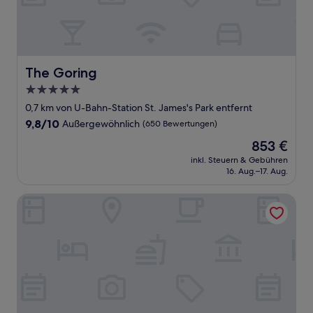
The Goring
The Goring
5.0-
Sterne-
0,7 km von U-Bahn-Station St. James's Park entfernt
Unterkunft
9.8
9,8/10
Außergewöhnlich
(650 Bewertungen)
von
Der
853 €
10,
Preis
Außergewöhnlich,
inkl. Steuern & Gebühren
beträgt
16. Aug.–17. Aug.
(650
853 €
Bewertungen)
Taj 51 Buckingham Gate, Suites and Residences