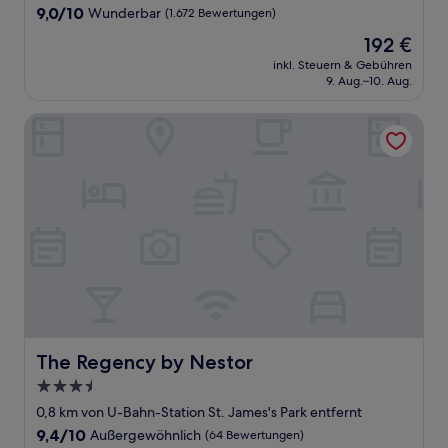
Unterkunft
9.0
9,0/10
Wunderbar
(1.672 Bewertungen)
von
Der
192 €
10,
Preis
Wunderbar,
inkl. Steuern & Gebühren
beträgt
9. Aug.–10. Aug.
(1.672
192 €
Bewertungen)
The Regency by Nestor
The Regency by Nestor
The Regency by Nestor
3.5-
Sterne-
0,8 km von U-Bahn-Station St. James's Park entfernt
Unterkunft
9.4
9,4/10
Außergewöhnlich
(64 Bewertungen)