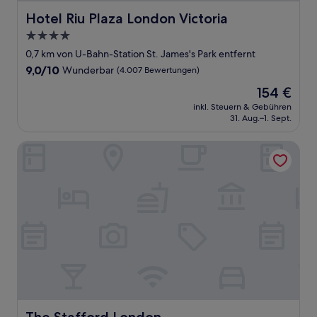
Hotel Riu Plaza London Victoria
Hotel Riu Plaza London Victoria
4.0-
Sterne-
0,7 km von U-Bahn-Station St. James's Park entfernt
Unterkunft
9.0
9,0/10
Wunderbar
(4.007 Bewertungen)
von
Der
154 €
10,
Preis
Wunderbar,
inkl. Steuern & Gebühren
beträgt
31. Aug.–1. Sept.
(4.007
154 €
Bewertungen)
The Stafford London
The Stafford London