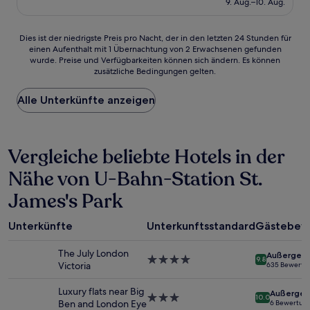
9. Aug.–10. Aug.
(1.907
145 €
Bewertungen)
Dies
Dies ist der niedrigste Preis pro Nacht, der in den letzten 24 Stunden für
einen Aufenthalt mit 1 Übernachtung von 2 Erwachsenen gefunden
ist
wurde. Preise und Verfügbarkeiten können sich ändern. Es können
der
zusätzliche Bedingungen gelten.
niedrigste
Preis
Alle Unterkünfte anzeigen
pro
Nacht,
der
in
Vergleiche beliebte Hotels in der
den
letzten
Nähe von U-Bahn-Station St.
24 Stunden
für
James's Park
einen
Aufenthalt
mit
Unterkünfte
Unterkunftsstandard
Gästebew
1 Übernachtung
von
The July London
Außergewö
4.0-
9.8
2 Erwachsenen
Victoria
635 Bewertu
Sterne-
gefunden
Unterkunft
wurde.
Luxury flats near Big
Außergew
3.0-
10.0
Preise
Ben and London Eye
6 Bewertun