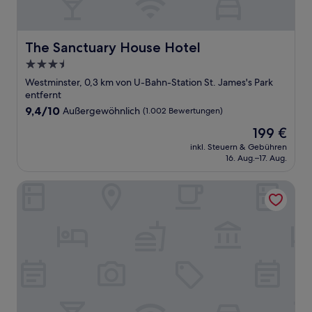
The Sanctuary House Hotel
The Sanctuary House Hotel
3.5-
Sterne-
Westminster, 0,3 km von U-Bahn-Station St. James's Park
Unterkunft
entfernt
9.4
9,4/10
Außergewöhnlich
(1.002 Bewertungen)
von
Der
199 €
10,
Preis
Außergewöhnlich,
inkl. Steuern & Gebühren
beträgt
16. Aug.–17. Aug.
(1.002
199 €
Bewertungen)
citizenM London Victoria Station