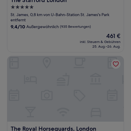
The Stafford London
5.0-
Sterne-
St. James, 0,8 km von U-Bahn-Station St. James's Park
Unterkunft
entfernt
9.4
9,4/10
Außergewöhnlich
(935 Bewertungen)
von
Der
461 €
10,
Preis
Außergewöhnlich,
inkl. Steuern & Gebühren
beträgt
25. Aug.–26. Aug.
(935
461 €
Bewertungen)
The Royal Horseguards, London
The Royal Horseguards, London
The Royal Horseguards, London