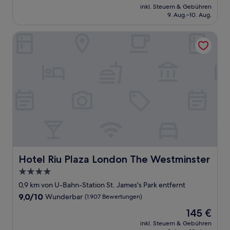
Preis
Wunderbar,
inkl. Steuern & Gebühren
beträgt
9. Aug.–10. Aug.
(642
180 €
Bewertungen)
Hotel Riu Plaza London The Westminster
Hotel Riu Plaza London The Westminster
Hotel Riu Plaza London The Westminster
4.0-
Sterne-
0,9 km von U-Bahn-Station St. James's Park entfernt
Unterkunft
9.0
9,0/10
Wunderbar
(1.907 Bewertungen)
von
Der
145 €
10,
Preis
Wunderbar,
inkl. Steuern & Gebühren
beträgt