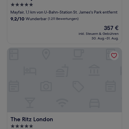
5.0-
Sterne-
Mayfair, 1,1 km von U-Bahn-Station St. James's Park entfernt
Unterkunft
9.2
9,2/10
Wunderbar
(1.211 Bewertungen)
von
Der
357 €
10,
Preis
Wunderbar,
inkl. Steuern & Gebühren
beträgt
30. Aug.–31. Aug.
(1.211
357 €
Bewertungen)
The Ritz London
The Ritz London
The Ritz London
5.0-