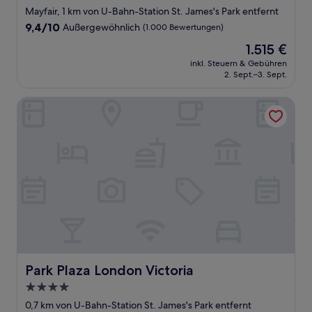
Sterne-
Mayfair, 1 km von U-Bahn-Station St. James's Park entfernt
Unterkunft
9.4
9,4/10
Außergewöhnlich
(1.000 Bewertungen)
von
Der
1.515 €
10,
Preis
Außergewöhnlich,
inkl. Steuern & Gebühren
beträgt
2. Sept.–3. Sept.
(1.000
1.515 €
Bewertungen)
Park Plaza London Victoria
Park Plaza London Victoria
Park Plaza London Victoria
4.0-
Sterne-
0,7 km von U-Bahn-Station St. James's Park entfernt