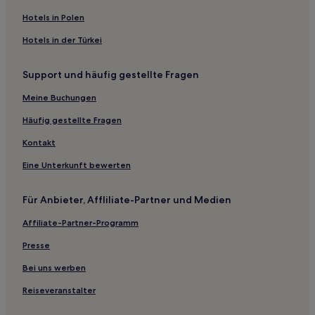
Hotels nahe Horse Guards
Hotels in Polen
Hotels nahe Jewel Tower
Hotels in der Türkei
Hotels nahe Aldwych Theatre
Support und häufig gestellte Fragen
Hotels nahe Gilbert Collection
Hotels nahe Bahnhof Vauxhall
Meine Buchungen
Hotels nahe Cine Lumiere
Häufig gestellte Fragen
Hotels nahe Sir John Soane's Museum
Kontakt
Hotels nahe Honourable Society of Lincoln's Inn
Eine Unterkunft bewerten
Hotels nahe Royal Institution of Great Britain
Für Anbieter, Affliliate-Partner und Medien
Hotels nahe Trafalgar Studios
Affiliate-Partner-Programm
Hotels nahe London Eye
Aparthotels in Regent Street
Presse
Ferienwohnungen in Portland Place
Bei uns werben
Aparthotels in Neal Street
Reiseveranstalter
Ferienwohnungen in London