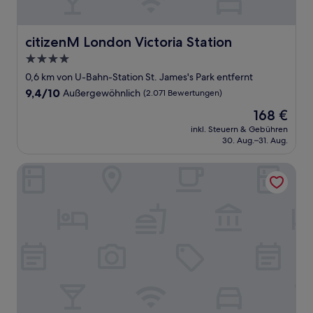
citizenM London Victoria Station
citizenM London Victoria Station
4.0-
Sterne-
0,6 km von U-Bahn-Station St. James's Park entfernt
Unterkunft
9.4
9,4/10
Außergewöhnlich
(2.071 Bewertungen)
von
Der
168 €
10,
Preis
Außergewöhnlich,
inkl. Steuern & Gebühren
beträgt
30. Aug.–31. Aug.
(2.071
168 €
Bewertungen)
Conrad London St. James