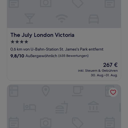
The July London Victoria
The July London Victoria
4.0-
Sterne-
0,6 km von U-Bahn-Station St. James's Park entfernt
Unterkunft
9.8
9,8/10
Außergewöhnlich
(635 Bewertungen)
von
Der
267 €
10,
Preis
Außergewöhnlich,
inkl. Steuern & Gebühren
beträgt
30. Aug.–31. Aug.
(635
267 €
Bewertungen)
Luxury flats near Big Ben and London Eye