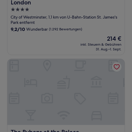
London
4.0-
Sterne-
City of Westminster, 1,1 km von U-Bahn-Station St. James's
Unterkunft
Park entfernt
9.2
9,2/10
Wunderbar
(1.292 Bewertungen)
von
Der
214 €
10,
Preis
Wunderbar,
inkl. Steuern & Gebühren
beträgt
31. Aug.–1. Sept.
(1.292
214 €
Bewertungen)
The Rubens at the Palace
The Rubens at the Palace