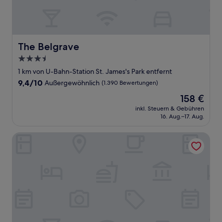
The Belgrave
The Belgrave
3.5-
Sterne-
1 km von U-Bahn-Station St. James's Park entfernt
Unterkunft
9.4
9,4/10
Außergewöhnlich
(1.390 Bewertungen)
von
Der
158 €
10,
Preis
Außergewöhnlich,
inkl. Steuern & Gebühren
beträgt
16. Aug.–17. Aug.
(1.390
158 €
Bewertungen)
The Sanctuary House Hotel