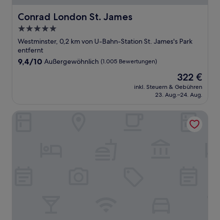
Conrad London St. James
Conrad London St. James
5.0-
Sterne-
Westminster, 0,2 km von U-Bahn-Station St. James's Park
Unterkunft
entfernt
9.4
9,4/10
Außergewöhnlich
(1.005 Bewertungen)
von
Der
322 €
10,
Preis
Außergewöhnlich,
inkl. Steuern & Gebühren
beträgt
23. Aug.–24. Aug.
(1.005
322 €
Bewertungen)
Hotel Riu Plaza London Victoria