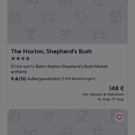
The Hoxton, Shepherd's Bush
The Hoxton, Shepherd's Bush
4.0-
Sterne-
0,1 km von U-Bahn-Station Shepherd's Bush Market
Unterkunft
entfernt
9.4
9,4/10
Außergewöhnlich
(1.019 Bewertungen)
von
Der
148 €
10,
Preis
Außergewöhnlich,
inkl. Steuern & Gebühren
beträgt
16. Aug.–17. Aug.
(1.019
148 €
Bewertungen)
Ruby Zoe Hotel London by IHG