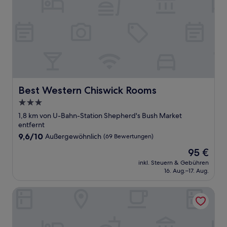
Best Western Chiswick Rooms
Best Western Chiswick Rooms
3.0-
Sterne-
1,8 km von U-Bahn-Station Shepherd's Bush Market
Unterkunft
entfernt
9.6
9,6/10
Außergewöhnlich
(69 Bewertungen)
von
Der
95 €
10,
Preis
Außergewöhnlich,
inkl. Steuern & Gebühren
beträgt
16. Aug.–17. Aug.
(69
95 €
Bewertungen)
The Hoxton, Shepherd's Bush