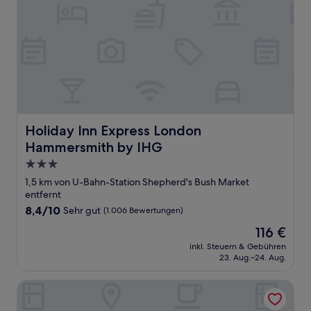
Holiday Inn Express London Hammersmith by IHG
Holiday Inn Express London
Hammersmith by IHG
3.0-
Sterne-
1,5 km von U-Bahn-Station Shepherd's Bush Market
Unterkunft
entfernt
8.4
8,4/10
Sehr gut
(1.006 Bewertungen)
von
Der
116 €
10,
Preis
Sehr
inkl. Steuern & Gebühren
beträgt
23. Aug.–24. Aug.
gut,
116 €
(1.006
Bewertungen)
Shepherds Bush Green Serviced Apartments by Concept 