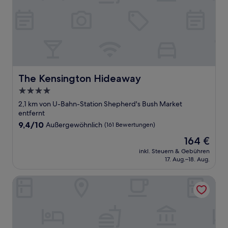
The Kensington Hideaway
The Kensington Hideaway
4.0-
Sterne-
2,1 km von U-Bahn-Station Shepherd's Bush Market
Unterkunft
entfernt
9.4
9,4/10
Außergewöhnlich
(161 Bewertungen)
von
Der
164 €
10,
Preis
Außergewöhnlich,
inkl. Steuern & Gebühren
beträgt
17. Aug.–18. Aug.
(161
164 €
Bewertungen)
Brook Green Hotel