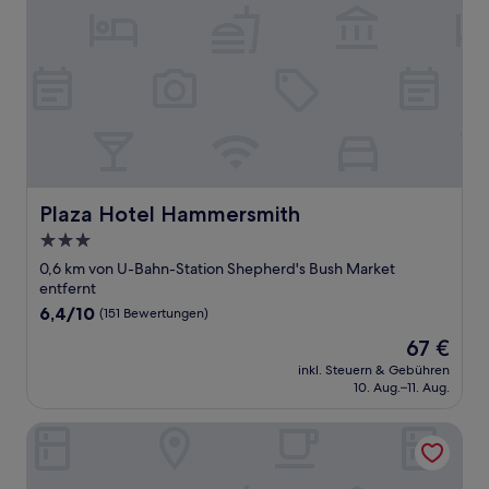
Plaza Hotel Hammersmith
Plaza Hotel Hammersmith
3.0-
Sterne-
0,6 km von U-Bahn-Station Shepherd's Bush Market
Unterkunft
entfernt
6.4
6,4/10
(151 Bewertungen)
von
Der
67 €
10,
Preis
(151
inkl. Steuern & Gebühren
beträgt
10. Aug.–11. Aug.
Bewertungen)
67 €
Jubilee Hotel Kensington