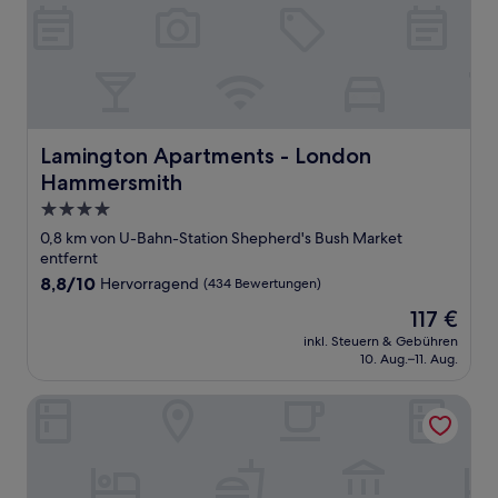
Lamington Apartments - London Hammersmith
Lamington Apartments - London
Hammersmith
4.0-
Sterne-
0,8 km von U-Bahn-Station Shepherd's Bush Market
Unterkunft
entfernt
8.8
8,8/10
Hervorragend
(434 Bewertungen)
von
Der
117 €
10,
Preis
Hervorragend,
inkl. Steuern & Gebühren
beträgt
10. Aug.–11. Aug.
(434
117 €
Bewertungen)
Heeton Concept Hotel - Luma Hammersmith