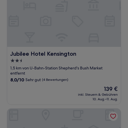
Jubilee Hotel Kensington
Jubilee Hotel Kensington
2.5-
Sterne-
1,5 km von U-Bahn-Station Shepherd's Bush Market
Unterkunft
entfernt
8.0
8,0/10
Sehr gut
(4 Bewertungen)
von
Der
139 €
10,
Preis
Sehr
inkl. Steuern & Gebühren
beträgt
10. Aug.–11. Aug.
gut,
139 €
(4
Bewertungen)
Holland Rd Studios Close to Olympia London