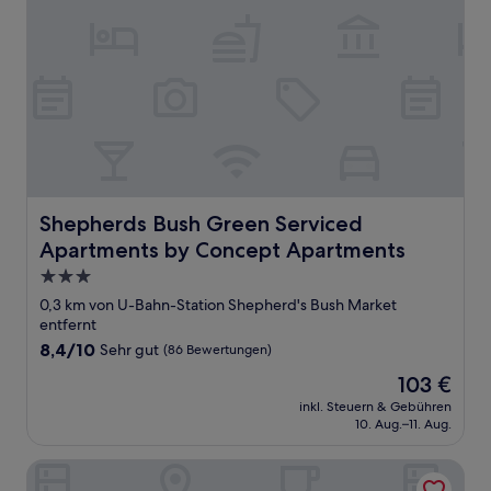
Shepherds Bush Green Serviced Apartments by Concep
Shepherds Bush Green Serviced
Apartments by Concept Apartments
3.0-
Sterne-
0,3 km von U-Bahn-Station Shepherd's Bush Market
Unterkunft
entfernt
8.4
8,4/10
Sehr gut
(86 Bewertungen)
von
Der
103 €
10,
Preis
Sehr
inkl. Steuern & Gebühren
beträgt
10. Aug.–11. Aug.
gut,
103 €
(86
Bewertungen)
Hotel Shepherds Bush London