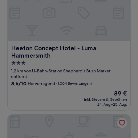
Heeton Concept Hotel - Luma Hammersmith
Heeton Concept Hotel - Luma
Hammersmith
3.0-
Sterne-
1,2 km von U-Bahn-Station Shepherd's Bush Market
Unterkunft
entfernt
8.6
8,6/10
Hervorragend
(1.004 Bewertungen)
von
Der
89 €
10,
Preis
Hervorragend,
inkl. Steuern & Gebühren
beträgt
24. Aug.–25. Aug.
(1.004
89 €
Bewertungen)
StayPrime Notting Hill Serviced Apartments