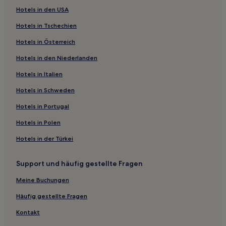
Hotels in den USA
Hotels nahe Michelin House
Hotels in Tschechien
Hotels nahe Overground-Station South Hampstead
Hotels in Österreich
Hotels nahe U-Bahn-Station Parsons Green
Hotels in den Niederlanden
Hotels nahe Pitzhanger Manor-House und Gallery
Hotels nahe Shepherd’s Bush Market
Hotels in Italien
Hotels nahe U-Bahn-Station Kensington
Hotels in Schweden
Harrow Road: Hotels
Hotels in Portugal
Town: Hotels
Hotels in Polen
Hotels nahe U-Bahn-Station Goldhawk Road
Hotels in der Türkei
St. Helen's: Hotels
Support und häufig gestellte Fragen
Hotels nahe Church of Saint Mary
Hotels nahe Brauerei Fuller’s Griffin
Meine Buchungen
Kensal Green: Hotels
Häufig gestellte Fragen
Ladbroke Grove: Hotels
Kontakt