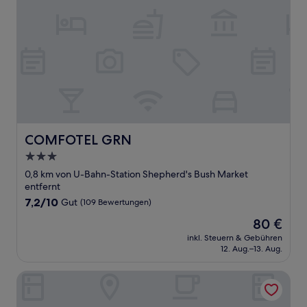
COMFOTEL GRN
COMFOTEL GRN
3.0-
Sterne-
0,8 km von U-Bahn-Station Shepherd's Bush Market
Unterkunft
entfernt
7.2
7,2/10
Gut
(109 Bewertungen)
von
Der
80 €
10,
Preis
Gut,
inkl. Steuern & Gebühren
beträgt
12. Aug.–13. Aug.
(109
80 €
Bewertungen)
Plaza Hotel Hammersmith