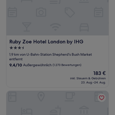
Ruby Zoe Hotel London by IHG
Ruby Zoe Hotel London by IHG
3.5-
Sterne-
1,9 km von U-Bahn-Station Shepherd's Bush Market
Unterkunft
entfernt
9.4
9,4/10
Außergewöhnlich
(1.273 Bewertungen)
von
Der
183 €
10,
Preis
Außergewöhnlich,
inkl. Steuern & Gebühren
beträgt
23. Aug.–24. Aug.
(1.273
183 €
Bewertungen)
The Kensington Hideaway