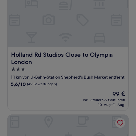
Holland Rd Studios Close to Olympia London
Holland Rd Studios Close to Olympia
London
3.0-
Sterne-
1,1 km von U-Bahn-Station Shepherd's Bush Market entfernt
Unterkunft
5.6
5,6/10
(49 Bewertungen)
von
Der
99 €
10,
Preis
(49
inkl. Steuern & Gebühren
beträgt
10. Aug.–11. Aug.
Bewertungen)
99 €
Best Western Chiswick Rooms