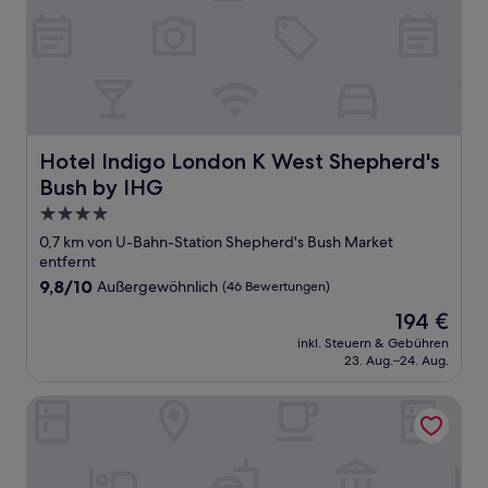
Hotel Indigo London K West Shepherd's Bush by IHG
Hotel Indigo London K West Shepherd's
Bush by IHG
4.0-
Sterne-
0,7 km von U-Bahn-Station Shepherd's Bush Market
Unterkunft
entfernt
9.8
9,8/10
Außergewöhnlich
(46 Bewertungen)
von
Der
194 €
10,
Preis
Außergewöhnlich,
inkl. Steuern & Gebühren
beträgt
23. Aug.–24. Aug.
(46
194 €
Bewertungen)
Star Hotel