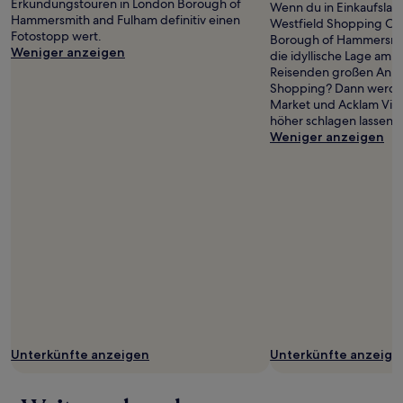
Erkundungstouren in London Borough of
Wenn du in Einkaufslau
Jamvold
Hammersmith and Fulham definitiv einen
Westfield Shopping Cen
Fotostopp wert.
Borough of Hammersmi
Weniger anzeigen
die idyllische Lage am F
Reisenden großen Ankla
Shopping? Dann werde
Market und Acklam Vill
höher schlagen lassen.
Weniger anzeigen
Unterkünfte anzeigen
Unterkünfte anzeige