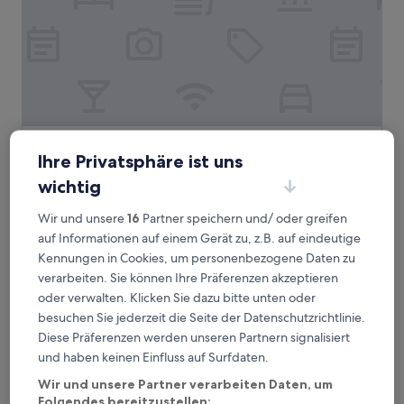
Star Hotel
Star Hotel
Ihre Privatsphäre ist uns
2.0-
wichtig
Sterne-
0,9 km von U-Bahn-Station Shepherd's Bush Market
Unterkunft
entfernt
Wir und unsere
16
Partner speichern und/ oder greifen
9.0
9,0/10
Wunderbar
(889 Bewertungen)
auf Informationen auf einem Gerät zu, z.B. auf eindeutige
von
Der
85 €
Kennungen in Cookies, um personenbezogene Daten zu
10,
Preis
Wunderbar,
inkl. Steuern & Gebühren
verarbeiten. Sie können Ihre Präferenzen akzeptieren
beträgt
16. Aug.–17. Aug.
(889
oder verwalten. Klicken Sie dazu bitte unten oder
85 €
Bewertungen)
besuchen Sie jederzeit die Seite der Datenschutzrichtlinie.
Hand & Flower
Diese Präferenzen werden unseren Partnern signalisiert
und haben keinen Einfluss auf Surfdaten.
Wir und unsere Partner verarbeiten Daten, um
Folgendes bereitzustellen: