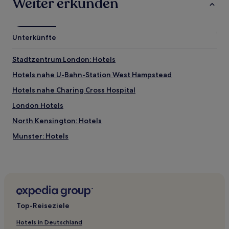
Weiter erkunden
Unterkünfte
Stadtzentrum London: Hotels
Hotels nahe U-Bahn-Station West Hampstead
Hotels nahe Charing Cross Hospital
London Hotels
North Kensington: Hotels
Munster: Hotels
Dalgarno: Hotels
Hotels nahe Overground-Station Queens Park
Golborne: Hotels
Hotels nahe Handel House Museum
Top-Reiseziele
Hotels nahe Spencer House
Hotels in Deutschland
Addison: Hotels