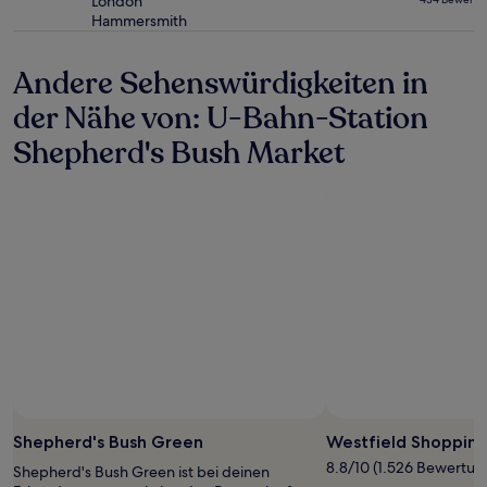
gelten.
London
Sterne-
Hammersmith
Unterkunft
Andere Sehenswürdigkeiten in
der Nähe von: U-Bahn-Station
Shepherd's Bush Market
Foto von Sven Jamvold
Öffentliches
Foto
Shepherd's Bush Green
Westfield Shoppin
von
8.8/10 (1.526 Bewertun
Shepherd's Bush Green ist bei deinen
Sven