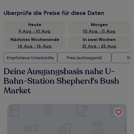
Überprüfe die Preise für diese Daten
Heute
Morgen
9. Aug. - 10. Aug.
10. Aug. - 11. Aug.
Nächstes Wochenende
In zwei Wochen
14. Aug. - 16. Aug.
21. Aug. - 23. Aug.
Empfohlene Unterkünfte
Preis (aufsteigend)
Ent
Deine Ausgangsbasis nahe U-
Bahn-Station Shepherd's Bush
Market
Hotel Indigo London K West Shepherd's Bush by IHG