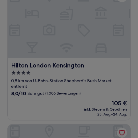
Hilton London Kensington
Hilton London Kensington
4.0-
Sterne-
0,8 km von U-Bahn-Station Shepherd's Bush Market
Unterkunft
entfernt
8.0
8,0/10
Sehr gut
(1.006 Bewertungen)
von
Der
105 €
10,
Preis
Sehr
inkl. Steuern & Gebühren
beträgt
23. Aug.–24. Aug.
gut,
105 €
(1.006
Bewertungen)
COMFOTEL GRN