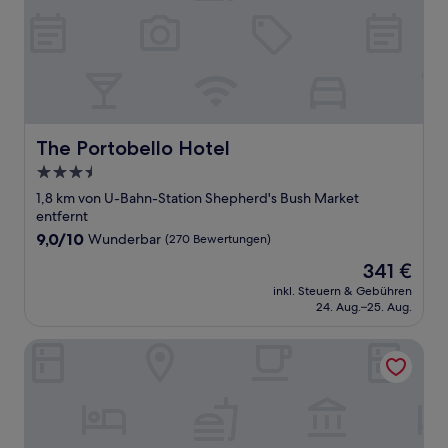
The Portobello Hotel
The Portobello Hotel
3.5-
Sterne-
1,8 km von U-Bahn-Station Shepherd's Bush Market
Unterkunft
entfernt
9.0
9,0/10
Wunderbar
(270 Bewertungen)
von
Der
341 €
10,
Preis
Wunderbar,
inkl. Steuern & Gebühren
beträgt
24. Aug.–25. Aug.
(270
341 €
Bewertungen)
Lamington Apartments - London Hammersmith