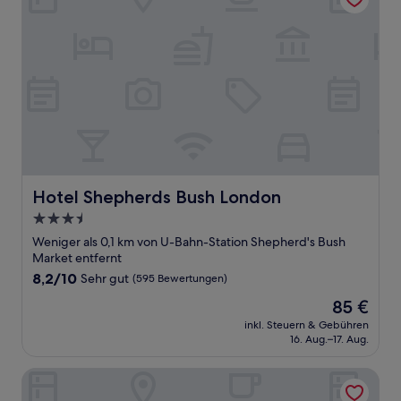
Hotel Shepherds Bush London
Hotel Shepherds Bush London
3.5-
Sterne-
Weniger als 0,1 km von U-Bahn-Station Shepherd's Bush
Unterkunft
Market entfernt
8.2
8,2/10
Sehr gut
(595 Bewertungen)
von
Der
85 €
10,
Preis
Sehr
inkl. Steuern & Gebühren
beträgt
16. Aug.–17. Aug.
gut,
85 €
(595
Bewertungen)
Hilton London Kensington