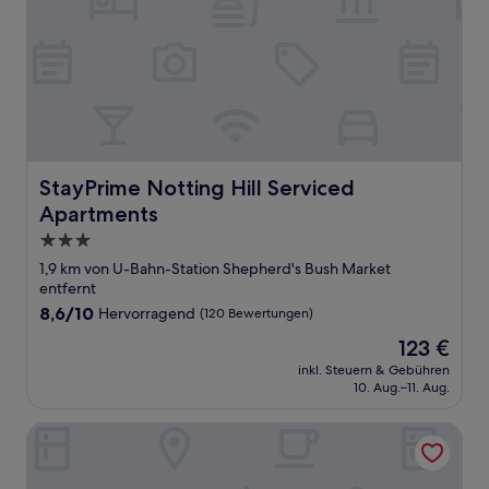
StayPrime Notting Hill Serviced Apartments
StayPrime Notting Hill Serviced
Apartments
3.0-
Sterne-
1,9 km von U-Bahn-Station Shepherd's Bush Market
Unterkunft
entfernt
8.6
8,6/10
Hervorragend
(120 Bewertungen)
von
Der
123 €
10,
Preis
Hervorragend,
inkl. Steuern & Gebühren
beträgt
10. Aug.–11. Aug.
(120
123 €
Bewertungen)
Holiday Inn Express London Hammersmith by IHG