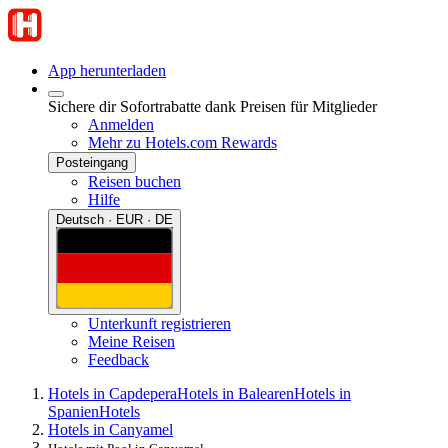
App herunterladen
Sichere dir Sofortrabatte dank Preisen für Mitglieder
Anmelden
Mehr zu Hotels.com Rewards
Posteingang
Reisen buchen
Hilfe
Deutsch · EUR · DE
Unterkunft registrieren
Meine Reisen
Feedback
Hotels in Capdepera
Hotels in Balearen
Hotels in
Spanien
Hotels
Hotels in Canyamel