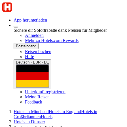
App herunterladen
Sichere dir Sofortrabatte dank Preisen für Mitglieder
Anmelden
Mehr zu Hotels.com Rewards
Posteingang
Reisen buchen
Hilfe
Deutsch · EUR · DE
Unterkunft registrieren
Meine Reisen
Feedback
Hotels in Minehead
Hotels in England
Hotels in
Großbritannien
Hotels
Hotels in Dunster