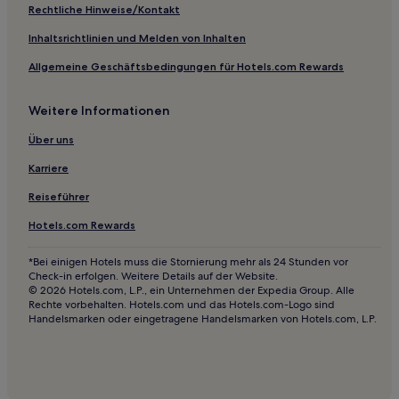
Familien in Carcans
Rechtliche Hinweise/Kontakt
Hotels mit Parkplatz in Nouvelle-Aquitaine
Inhaltsrichtlinien und Melden von Inhalten
Hotels mit Pool in Nouvelle-Aquitaine
Allgemeine Geschäftsbedingungen für Hotels.com Rewards
Familien in Nouvelle-Aquitaine
Weitere Informationen
Haustierfreundliche in Nouvelle-Aquitaine
Familien in Quartier du Lac
Über uns
Haustierfreundliche in Quartier du Lac
Karriere
Hotels mit inbegriffenem Frühstück nahe Strand Taussat-
Reiseführer
les-Bains
Hotels.com Rewards
Haustierfreundliche in Merignac
Familien in Charente-Maritime
*Bei einigen Hotels muss die Stornierung mehr als 24 Stunden vor
Check-in erfolgen. Weitere Details auf der Website.
Hotels mit Wellnessbereich nahe Rue Sainte-Catherine
© 2026 Hotels.com, L.P., ein Unternehmen der Expedia Group. Alle
Rechte vorbehalten. Hotels.com und das Hotels.com-Logo sind
Günstige nahe Rue Sainte-Catherine
Handelsmarken oder eingetragene Handelsmarken von Hotels.com, L.P.
Lgbtqia-Freundliche nahe Rue Sainte-Catherine
Business nahe Rue Sainte-Catherine
Familien in Lacanau-Ocean