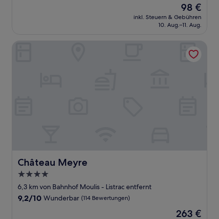
Der
98 €
10,
Preis
Sehr
inkl. Steuern & Gebühren
beträgt
10. Aug.–11. Aug.
gut,
98 €
(152
Bewertungen)
Château Meyre
Château Meyre
Château Meyre
4.0-
Sterne-
6,3 km von Bahnhof Moulis - Listrac entfernt
Unterkunft
9.2
9,2/10
Wunderbar
(114 Bewertungen)
von
Der
263 €
10,