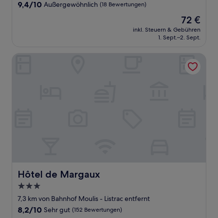
9.4
9,4/10
Außergewöhnlich
(18 Bewertungen)
von
Der
72 €
10,
Preis
Außergewöhnlich,
inkl. Steuern & Gebühren
beträgt
1. Sept.–2. Sept.
(18
72 €
Bewertungen)
Hôtel de Margaux
Hôtel de Margaux
Hôtel de Margaux
3.0-
Sterne-
7,3 km von Bahnhof Moulis - Listrac entfernt
Unterkunft
8.2
8,2/10
Sehr gut
(152 Bewertungen)
von