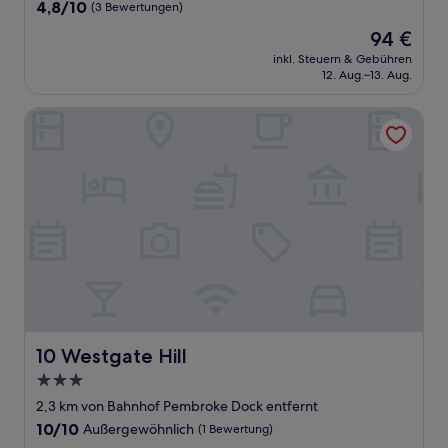
Unterkunft
4.8
4,8/10
(3 Bewertungen)
von
Der
94 €
10,
Preis
(3
inkl. Steuern & Gebühren
beträgt
12. Aug.–13. Aug.
Bewertungen)
94 €
10 Westgate Hill
10 Westgate Hill
10 Westgate Hill
3.0-
Sterne-
2,3 km von Bahnhof Pembroke Dock entfernt
Unterkunft
10.0
10/10
Außergewöhnlich
(1 Bewertung)
von