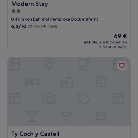
Modern Stay
2.0-
Sterne-
0,4 km von Bahnhof Pembroke Dock entfernt
Unterkunft
6.2
6,2/10
(12 Bewertungen)
von
Der
69 €
10,
Preis
(12
inkl. Steuern & Gebühren
beträgt
2. Sept.–3. Sept.
Bewertungen)
69 €
Ty Coch y Castell
Ty Coch y Castell
Ty Coch y Castell