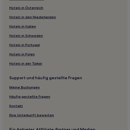
Hotels mit inbegriffenem Frühstück in Haverfordwest
Hotels in Österreich
Familien in Haverfordwest
Hotels in den Niederlanden
Golf in Port-Eynon
Familien in Tenby
Hotels in Italien
Familien in Saundersfoot
Hotels in Schweden
Haustierfreundliche in Fishguard
Hotels in Portugal
Golf in Fishguard
Hotels in Polen
2-Sterne-Hotels in Newgale Beach
Hotels in der Türkei
3-Sterne-Hotels in Llangeler
Support und häufig gestellte Fragen
3-Sterne-Hotels in Little Haven
Gumfreston Hotels
Meine Buchungen
Stackpole and Castlemartin Hotels
Häufig gestellte Fragen
Hotels nahe Abenteuerpark und Zoo Folly Farm
Kontakt
Lawrenny Hotels
Eine Unterkunft bewerten
Merlin's Bridge Hotels
Für Anbieter, Affliliate-Partner und Medien