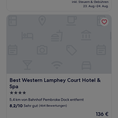
Preis
Wunderbar,
inkl. Steuern & Gebühren
beträgt
23. Aug.–24. Aug.
(872
101 €
Bewertungen)
Best Western Lamphey Court Hotel & Spa
Best Western Lamphey Court Hotel & Spa
Best Western Lamphey Court Hotel &
Spa
4.0-
Sterne-
5,4 km von Bahnhof Pembroke Dock entfernt
Unterkunft
8.2
8,2/10
Sehr gut
(464 Bewertungen)
von
Der
136 €
10,
Preis