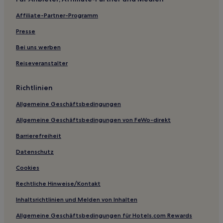
Hotels nahe The Blue Lagoon
Affiliate-Partner-Programm
Pembrokeshire: Hotels
Abereiddy Hotels
Presse
St. David's and the Cathedral Close Hotels
Bei uns werben
Kilgetty Hotels
Reiseveranstalter
Hotels nahe Bullslaughter Bay
Richtlinien
Tenby Hotels
Allgemeine Geschäftsbedingungen
Treffgarne Hotels
Allgemeine Geschäftsbedingungen von FeWo-direkt
Whitchurch Hotels
Saundersfoot Hotels
Barrierefreiheit
Hotels nahe Raul Speek Gallery
Datenschutz
Walwyn's Castle Hotels
Cookies
Hotels nahe Manor House Wildlife Park
Rechtliche Hinweise/Kontakt
Stepaside Hotels
Inhaltsrichtlinien und Melden von Inhalten
Hotels nahe Pendine Beach
Allgemeine Geschäftsbedingungen für Hotels.com Rewards