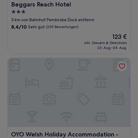
Beggars Reach Hotel
Beggars Reach Hotel
3.0-
Sterne-
3 km von Bahnhof Pembroke Dock entfernt
Unterkunft
8.4
8,4/10
Sehr gut
(225 Bewertungen)
von
Der
123 €
10,
Preis
Sehr
inkl. Steuern & Gebühren
beträgt
23. Aug.–24. Aug.
gut,
123 €
(225
Bewertungen)
OYO Welsh Holiday Accommodation - Modern Stay
OYO Welsh Holiday Accommodation - Modern Stay
OYO Welsh Holiday Accommodation -