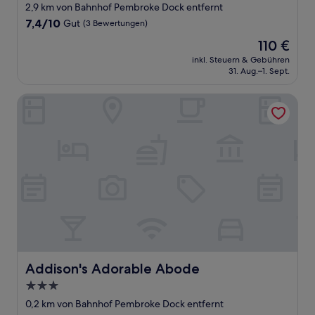
Sterne-
2,9 km von Bahnhof Pembroke Dock entfernt
Unterkunft
7.4
7,4/10
Gut
(3 Bewertungen)
von
Der
110 €
10,
Preis
Gut,
inkl. Steuern & Gebühren
beträgt
31. Aug.–1. Sept.
(3
110 €
Bewertungen)
Addison's Adorable Abode
Addison's Adorable Abode
Addison's Adorable Abode
3.0-
Sterne-
0,2 km von Bahnhof Pembroke Dock entfernt