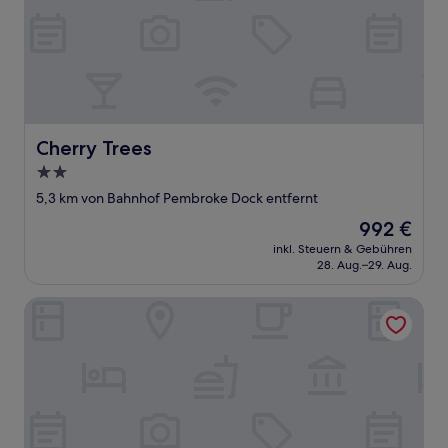
Cherry Trees
Cherry Trees
2.0-
Sterne-
5,3 km von Bahnhof Pembroke Dock entfernt
Unterkunft
Der
992 €
Preis
inkl. Steuern & Gebühren
beträgt
28. Aug.–29. Aug.
992 €
No. 2 New Cottages