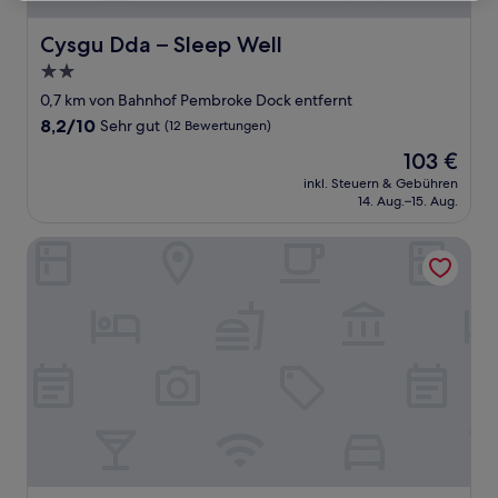
Cysgu Dda – Sleep Well
Cysgu Dda – Sleep Well
2.0-
Sterne-
0,7 km von Bahnhof Pembroke Dock entfernt
Unterkunft
8.2
8,2/10
Sehr gut
(12 Bewertungen)
von
Der
103 €
10,
Preis
Sehr
inkl. Steuern & Gebühren
beträgt
14. Aug.–15. Aug.
gut,
103 €
(12
Bewertungen)
Beggars Reach Hotel