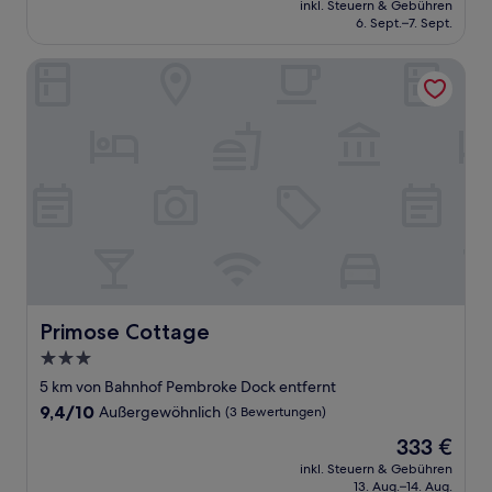
Sehr
inkl. Steuern & Gebühren
beträgt
6. Sept.–7. Sept.
gut,
136 €
(464
Bewertungen)
Primose Cottage
Primose Cottage
Primose Cottage
3.0-
Sterne-
5 km von Bahnhof Pembroke Dock entfernt
Unterkunft
9.4
9,4/10
Außergewöhnlich
(3 Bewertungen)
von
Der
333 €
10,
Preis
Außergewöhnlich,
inkl. Steuern & Gebühren
beträgt
13. Aug.–14. Aug.
(3