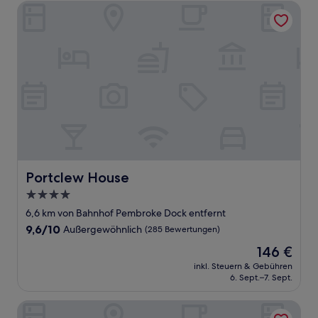
Portclew House
Portclew House
Portclew House
4.0-
Sterne-
6,6 km von Bahnhof Pembroke Dock entfernt
Unterkunft
9.6
9,6/10
Außergewöhnlich
(285 Bewertungen)
von
Der
146 €
10,
Preis
Außergewöhnlich,
inkl. Steuern & Gebühren
beträgt
6. Sept.–7. Sept.
(285
146 €
Bewertungen)
OYO Lamphey Hall