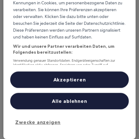
Kennungen in Cookies, um personenbezogene Daten zu
verarbeiten. Sie können Ihre Präferenzen akzeptieren
oder verwalten. Klicken Sie dazu bitte unten oder
Ferry House Inn
Ferry House Inn
besuchen Sie jederzeit die Seite der Datenschutzrichtlinie.
3.0-
Diese Präferenzen werden unseren Partnern signalisiert
Sterne-
2,6 km von Bahnhof Pembroke Dock entfernt
und haben keinen Einfluss auf Surfdaten.
Unterkunft
9.6
9,6/10
Außergewöhnlich
(182 Bewertungen)
Wir und unsere Partner verarbeiten Daten, um
von
Der
Folgendes bereitzustellen:
140 €
10,
Preis
Außergewöhnlich,
inkl. Steuern & Gebühren
Verwendung genauer Standortdaten. Endgeräteeigenschaften zur
beträgt
5. Sept.–6. Sept.
(182
Identifikation aktiv abfragen. Speichern von oder Zugriff auf
140 €
Informationen auf einem Endgerät. Personalisierte Werbung und
Bewertungen)
Inhalte, Messung von Werbeleistung und der Performance von Inhalten,
Cysgu Dda – Sleep Well
Zielgruppenforschung sowie Entwicklung und Verbesserung von
Akzeptieren
Angeboten.
Liste der Partner (Lieferanten)
Alle ablehnen
Zwecke anzeigen