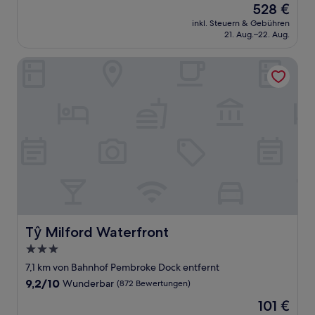
Der
528 €
10,
Preis
Außergewöhnlich,
inkl. Steuern & Gebühren
beträgt
21. Aug.–22. Aug.
(1
528 €
Bewertung)
Tŷ Milford Waterfront
Tŷ Milford Waterfront
Tŷ Milford Waterfront
3.0-
Sterne-
7,1 km von Bahnhof Pembroke Dock entfernt
Unterkunft
9.2
9,2/10
Wunderbar
(872 Bewertungen)
von
Der
101 €
10,