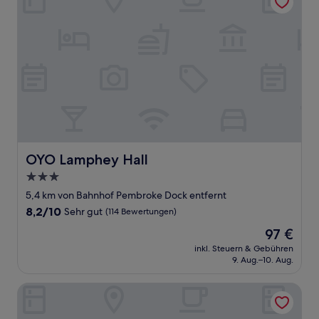
OYO Lamphey Hall
OYO Lamphey Hall
3.0-
Sterne-
5,4 km von Bahnhof Pembroke Dock entfernt
Unterkunft
8.2
8,2/10
Sehr gut
(114 Bewertungen)
von
Der
97 €
10,
Preis
Sehr
inkl. Steuern & Gebühren
beträgt
9. Aug.–10. Aug.
gut,
97 €
(114
Bewertungen)
Heather Cottage