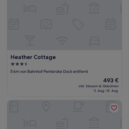
Heather Cottage
Heather Cottage
3.5-
Sterne-
5 km von Bahnhof Pembroke Dock entfernt
Unterkunft
Der
493 €
Preis
inkl. Steuern & Gebühren
beträgt
11. Aug.–12. Aug.
493 €
Cherry Trees