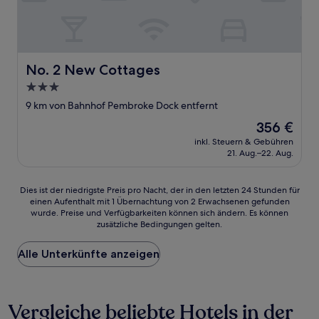
No. 2 New Cottages
No. 2 New Cottages
3.0-
Sterne-
9 km von Bahnhof Pembroke Dock entfernt
Unterkunft
Der
356 €
Preis
inkl. Steuern & Gebühren
beträgt
21. Aug.–22. Aug.
356 €
Dies
Dies ist der niedrigste Preis pro Nacht, der in den letzten 24 Stunden für
einen Aufenthalt mit 1 Übernachtung von 2 Erwachsenen gefunden
ist
wurde. Preise und Verfügbarkeiten können sich ändern. Es können
der
zusätzliche Bedingungen gelten.
niedrigste
Preis
Alle Unterkünfte anzeigen
pro
Nacht,
der
in
Vergleiche beliebte Hotels in der
den
letzten