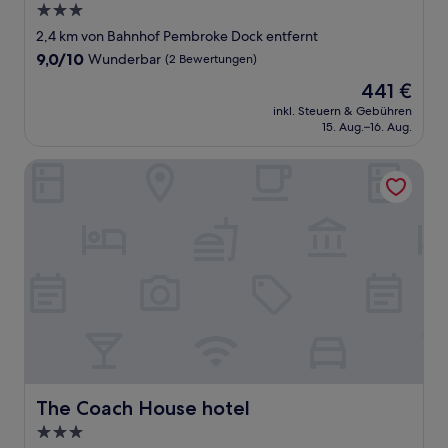
3.0-
Sterne-
2,4 km von Bahnhof Pembroke Dock entfernt
Unterkunft
9.0
9,0/10
Wunderbar
(2 Bewertungen)
von
Der
441 €
10,
Preis
Wunderbar,
inkl. Steuern & Gebühren
beträgt
15. Aug.–16. Aug.
(2
441 €
Bewertungen)
The Coach House hotel
The Coach House hotel
The Coach House hotel
3.0-