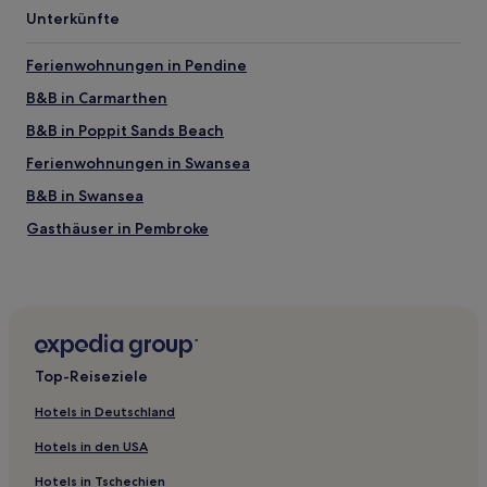
Unterkünfte
Ferienwohnungen in Pendine
B&B in Carmarthen
B&B in Poppit Sands Beach
Ferienwohnungen in Swansea
B&B in Swansea
Gasthäuser in Pembroke
B&B in Haverfordwest
Luxus in St. Florence
Haustierfreundliche in Pembrokeshire
Familien in Pembrokeshire
Top-Reiseziele
Haustierfreundliche in Newport
Hotels in Deutschland
Golf in Newport
Hotels in den USA
Golf in Carmarthenshire
Hotels in Tschechien