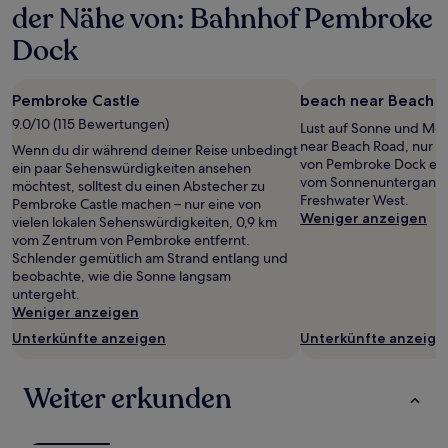
der Nähe von: Bahnhof Pembroke
Dock
Pembroke Castle
beach near Beach 
9.0/10 (115 Bewertungen)
Lust auf Sonne und Me
near Beach Road, nur 
Wenn du dir während deiner Reise unbedingt
von Pembroke Dock entfe
ein paar Sehenswürdigkeiten ansehen
vom Sonnenuntergang 
möchtest, solltest du einen Abstecher zu
Freshwater West.
Pembroke Castle machen – nur eine von
Weniger anzeigen
vielen lokalen Sehenswürdigkeiten, 0,9 km
vom Zentrum von Pembroke entfernt.
Schlender gemütlich am Strand entlang und
beobachte, wie die Sonne langsam
untergeht.
Weniger anzeigen
Unterkünfte anzeigen
Unterkünfte anzeige
Weiter erkunden