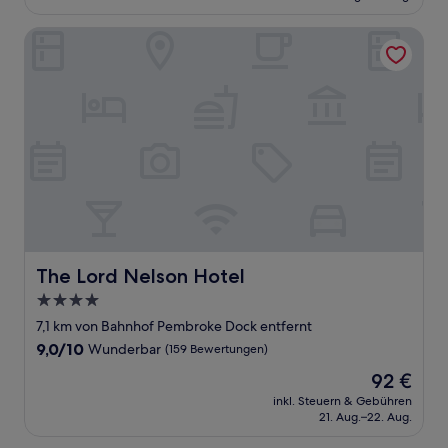
333 €
Bewertungen)
The Lord Nelson Hotel
The Lord Nelson Hotel
The Lord Nelson Hotel
4.0-
Sterne-
7,1 km von Bahnhof Pembroke Dock entfernt
Unterkunft
9.0
9,0/10
Wunderbar
(159 Bewertungen)
von
Der
92 €
10,
Preis
Wunderbar,
inkl. Steuern & Gebühren
beträgt
21. Aug.–22. Aug.
(159
92 €
Bewertungen)