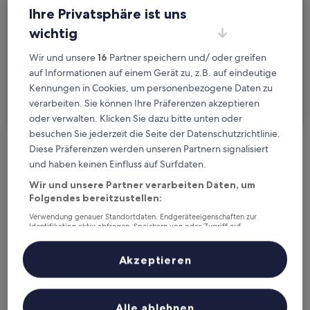
So., 23. Aug. - Mo., 24. Aug.
Ihre Privatsphäre ist uns
wichtig
Gäste
2 Reisende, 1 Zimmer
Wir und unsere
16
Partner speichern und/ oder greifen
auf Informationen auf einem Gerät zu, z.B. auf eindeutige
Ich reise geschäftlich
Kennungen in Cookies, um personenbezogene Daten zu
verarbeiten. Sie können Ihre Präferenzen akzeptieren
Suchen
oder verwalten. Klicken Sie dazu bitte unten oder
besuchen Sie jederzeit die Seite der Datenschutzrichtlinie.
Diese Präferenzen werden unseren Partnern signalisiert
Kostenlose Stornierung bei
und haben keinen Einfluss auf Surfdaten.
Planänderungen
Wir und unsere Partner verarbeiten Daten, um
Folgendes bereitzustellen:
Verdiene Prämien für jede
Verwendung genauer Standortdaten. Endgeräteeigenschaften zur
wahrgenommene Übernachtung
Identifikation aktiv abfragen. Speichern von oder Zugriff auf
Informationen auf einem Endgerät. Personalisierte Werbung und
Inhalte, Messung von Werbeleistung und der Performance von Inhalten,
Zielgruppenforschung sowie Entwicklung und Verbesserung von
Akzeptieren
Mehr sparen mit Preisen für Mitglieder
Angeboten.
Liste der Partner (Lieferanten)
Alle ablehnen