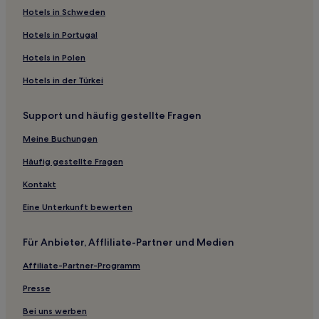
Hotels nahe Bahnhof Prestwick International Airport
Hotels in Schweden
Lagg Hotels
Hotels in Portugal
Hotels nahe Arran Coastal Way
Hotels in Polen
Hotels nahe The BBSP Stadium Rugby Park
Hotels in der Türkei
Annbank Hotels
Support und häufig gestellte Fragen
Hotels nahe Culzean Country Park
Hotels nahe Culzean Castle
Meine Buchungen
Hotels nahe Brodick Castle Country Park
Häufig gestellte Fragen
Hotels nahe Turnberry Golf Club
Kontakt
North Ayrshire: Hotels
Eine Unterkunft bewerten
Hotels nahe Bahnhof Ardrossan Harbour
Für Anbieter, Affliliate-Partner und Medien
Craigie Hotels
Affiliate-Partner-Programm
Barr Hotels
Hotels nahe Galloway Forest Park
Presse
Ayrshire: Hotels
Bei uns werben