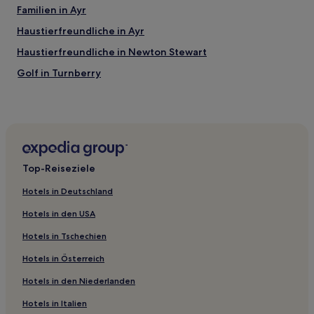
Familien in Ayr
Haustierfreundliche in Ayr
Haustierfreundliche in Newton Stewart
Golf in Turnberry
Hotels mit Parkplatz in Campbeltown
Hotels mit Parkplatz in South Ayrshire
Haustierfreundliche in Isle of Arran
Strand in Isle of Arran
Top-Reiseziele
Luxus in Troon
Hotels in Deutschland
Hotels mit Küchenzeile in Troon
Hotels in den USA
4-Sterne-Hotels in Isle of Arran
Hotels in Tschechien
3-Sterne-Hotels in Kirkcudbright
Hotels in Österreich
3-Sterne-Hotels in Troon
Hotels in den Niederlanden
2-Sterne-Hotels in Stranraer
Hotels nahe Auchrannie Leisure Centre
Hotels in Italien