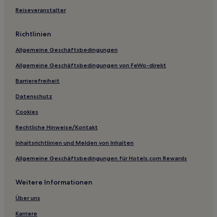
Lamlash Hotels
Reiseveranstalter
Hotels nahe King's Cave
Richtlinien
Barrhill Hotels
Allgemeine Geschäftsbedingungen
Kirkoswald Hotels
Allgemeine Geschäftsbedingungen von FeWo-direkt
Brodick Hotels
Stair Hotels
Barrierefreiheit
Dunure Hotels
Datenschutz
Straiton Hotels
Cookies
Hotels nahe Bahnhof Kilmarnock
Rechtliche Hinweise/Kontakt
Hotels nahe Brig O'Doon
Inhaltsrichtlinien und Melden von Inhalten
East Ayrshire: Hotels
Allgemeine Geschäftsbedingungen für Hotels.com Rewards
Hotels nahe Turnberry Resort Golf Courses
Weitere Informationen
Hotels nahe Alloway Kirk
Über uns
Karriere