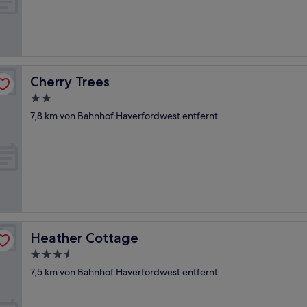
Cherry Trees
Cherry Trees
2.0-
Sterne-
7,8 km von Bahnhof Haverfordwest entfernt
Unterkunft
Heather Cottage
Heather Cottage
3.5-
Sterne-
7,5 km von Bahnhof Haverfordwest entfernt
Unterkunft