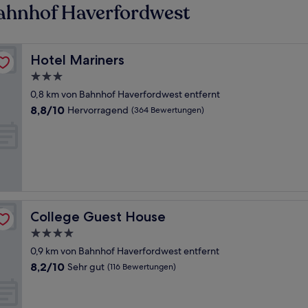
ahnhof Haverfordwest
Hotel Mariners
Hotel Mariners
3.0-
Sterne-
0,8 km von Bahnhof Haverfordwest entfernt
Unterkunft
8.8
8,8/10
Hervorragend
(364 Bewertungen)
von
10,
Hervorragend,
(364
Bewertungen)
College Guest House
College Guest House
4.0-
Sterne-
0,9 km von Bahnhof Haverfordwest entfernt
Unterkunft
8.2
8,2/10
Sehr gut
(116 Bewertungen)
von
10,
Sehr