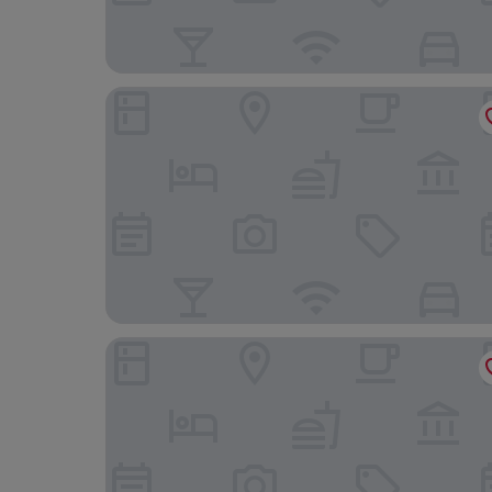
Primose Cottage
YHA Broad Haven - Hostel