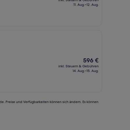
inkl. Steuern & Gebühren
beträgt
11. Aug.–12. Aug.
492 €
Der
596 €
Preis
inkl. Steuern & Gebühren
beträgt
14. Aug.–15. Aug.
596 €
rde. Preise und Verfügbarkeiten können sich ändern. Es können