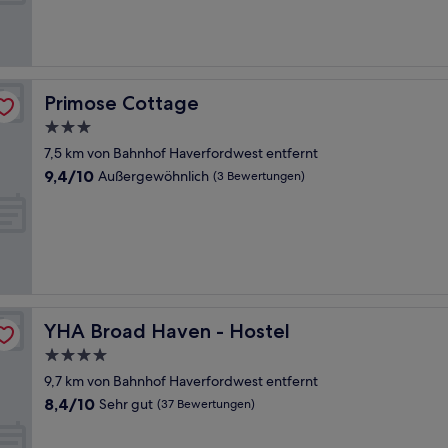
Sehr
gut,
(360
Bewertungen)
Primose Cottage
Primose Cottage
3.0-
Sterne-
7,5 km von Bahnhof Haverfordwest entfernt
Unterkunft
9.4
9,4/10
Außergewöhnlich
(3 Bewertungen)
von
10,
Außergewöhnlich,
(3
Bewertungen)
YHA Broad Haven - Hostel
YHA Broad Haven - Hostel
4.0-
Sterne-
9,7 km von Bahnhof Haverfordwest entfernt
Unterkunft
8.4
8,4/10
Sehr gut
(37 Bewertungen)
von
10,