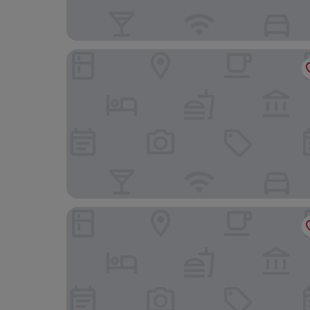
The Annexe, Meadow Croft
Slebech Park Restaurant & Rooms