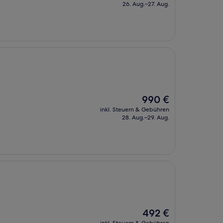
beträgt
26. Aug.–27. Aug.
588 €
Der
990 €
Preis
inkl. Steuern & Gebühren
beträgt
28. Aug.–29. Aug.
990 €
Der
492 €
Preis