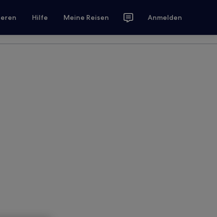
ieren
Hilfe
Meine Reisen
Anmelden