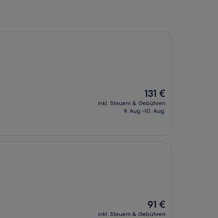
Der
131 €
Preis
inkl. Steuern & Gebühren
beträgt
9. Aug.–10. Aug.
131 €
Der
91 €
Preis
inkl. Steuern & Gebühren