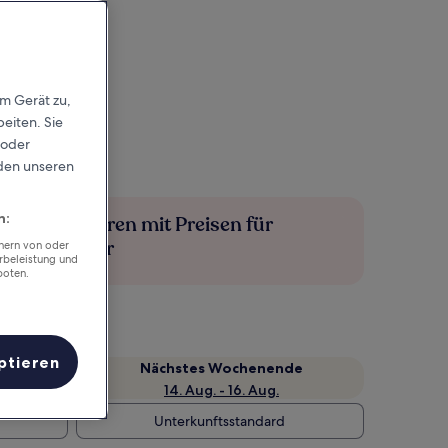
em Gerät zu,
eiten. Sie
 oder
rden unseren
n:
Mehr sparen mit Preisen für
Mitglieder
chern von oder
rbeleistung und
boten.
ptieren
Nächstes Wochenende
14. Aug. - 16. Aug.
Unterkunftsstandard