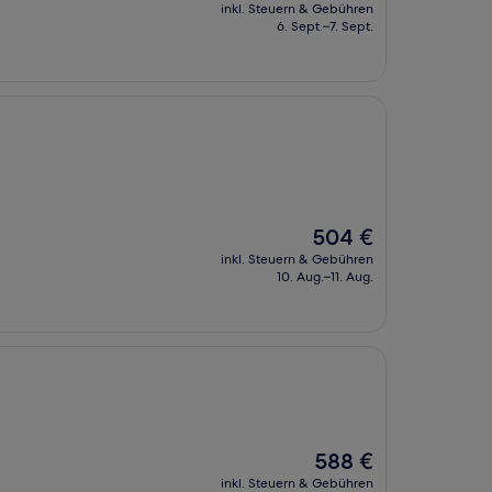
Preis
inkl. Steuern & Gebühren
beträgt
6. Sept.–7. Sept.
48 €
Der
504 €
Preis
inkl. Steuern & Gebühren
beträgt
10. Aug.–11. Aug.
504 €
Der
588 €
Preis
inkl. Steuern & Gebühren