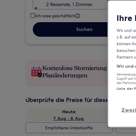
2 Reisende, 1 Zimmer
Ihre
Ich reise geschäftlich
Suchen
Wir und u
z.B. auf 
können Ihr
besuchen S
Partnern s
Wir und 
Kostenlose Stornierung bei
Planänderungen
Verwendung g
Zugriff auf 
der Perform
Liste der 
Überprüfe die Preise für diese Daten
Zwec
Heute
7. Aug. - 8. Aug.
Empfohlene Unterkünfte