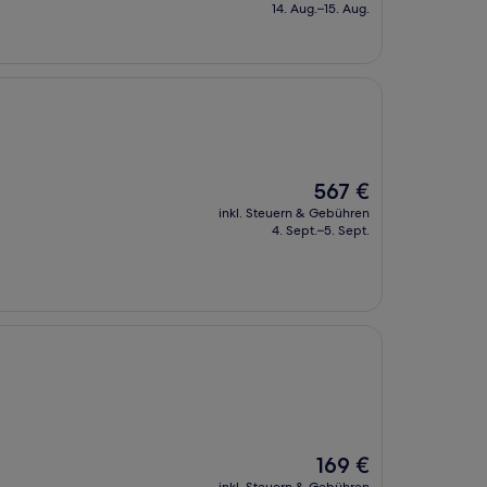
beträgt
14. Aug.–15. Aug.
91 €
Der
567 €
Preis
inkl. Steuern & Gebühren
beträgt
4. Sept.–5. Sept.
567 €
Der
169 €
Preis