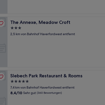
gut,
(116
Bewertungen)
The Annexe, Meadow Croft
The Annexe, Meadow Croft
3.0-
Sterne-
2,5 km von Bahnhof Haverfordwest entfernt
Unterkunft
Slebech Park Restaurant & Rooms
Slebech Park Restaurant & Rooms
5.0-
Sterne-
7,4 km von Bahnhof Haverfordwest entfernt
Unterkunft
8.4
8,4/10
Sehr gut
(360 Bewertungen)
von
10,