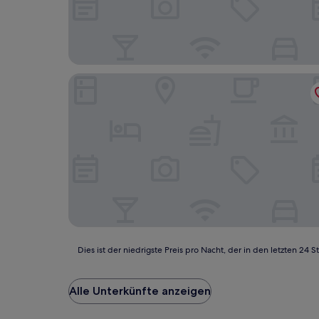
Driftwood
Dies
Dies ist der niedrigste Preis pro Nacht, der in den letzten 
ist
der
niedrigste
Alle Unterkünfte anzeigen
Preis
pro