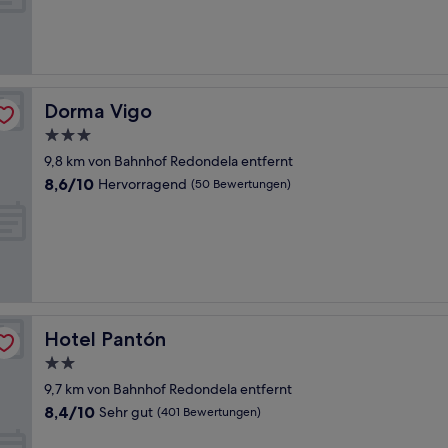
Hervorragend,
(256
Bewertungen)
Dorma Vigo
Dorma Vigo
3.0-
Sterne-
9,8 km von Bahnhof Redondela entfernt
Unterkunft
8.6
8,6/10
Hervorragend
(50 Bewertungen)
von
10,
Hervorragend,
(50
Bewertungen)
Hotel Pantón
Hotel Pantón
2.0-
Sterne-
9,7 km von Bahnhof Redondela entfernt
Unterkunft
8.4
8,4/10
Sehr gut
(401 Bewertungen)
von
10,