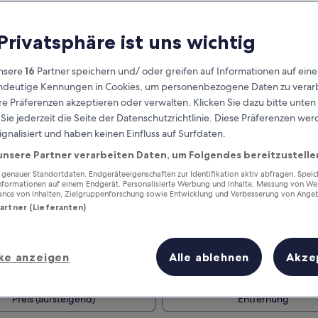
 Privatsphäre ist uns wichtig
nsere
16
Partner speichern und/ oder greifen auf Informationen auf ein
eindeutige Kennungen in Cookies, um personenbezogene Daten zu verarb
e Präferenzen akzeptieren oder verwalten. Klicken Sie dazu bitte unten
ie jederzeit die Seite der Datenschutzrichtlinie. Diese Präferenzen we
ignalisiert und haben keinen Einfluss auf Surfdaten.
unsere Partner verarbeiten Daten, um Folgendes bereitzustelle
Verdiene Prämien für jede
wahrgenommene Übernachtung
enauer Standortdaten. Endgeräteeigenschaften zur Identifikation aktiv abfragen. Spei
Informationen auf einem Endgerät. Personalisierte Werbung und Inhalte, Messung von We
ance von Inhalten, Zielgruppenforschung sowie Entwicklung und Verbesserung von Ange
Partner (Lieferanten)
ke anzeigen
Alle ablehnen
Akze
Morgen
Dieses Wochenende
7. Aug. - 8. Aug.
7. Aug. - 9. Aug.
Preis (aufsteigend)
Entfernung