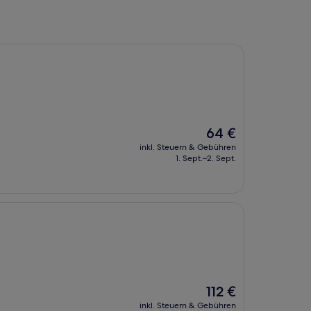
Der
64 €
Preis
inkl. Steuern & Gebühren
beträgt
1. Sept.–2. Sept.
64 €
Der
112 €
Preis
inkl. Steuern & Gebühren