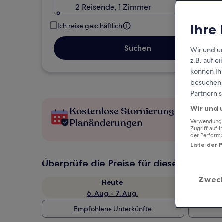
2 Reisende, 1 Zimmer
Ihre
Ich reise geschäftlich
Suchen
Wir und u
z.B. auf 
können Ihr
besuchen S
Partnern s
Wir und 
Kostenlose Stornierung bei
Planänderungen
Verwendung g
Zugriff auf 
der Perform
Liste der 
Überprüfe die Preise für diese Daten
Zwec
Heute
6. Aug. - 7. Aug.
Empfohlene Unterkünfte