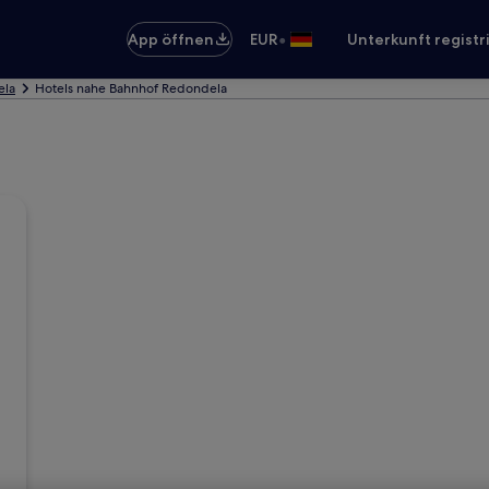
•
App öffnen
EUR
Unterkunft registr
ela
Hotels nahe Bahnhof Redondela