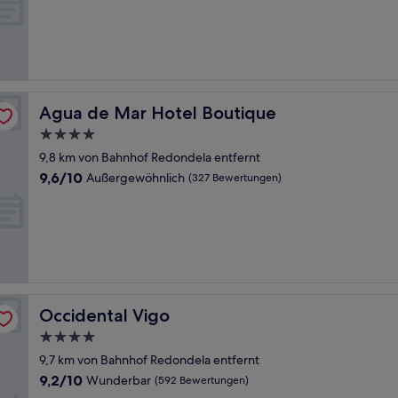
10,
Gut,
(176
Bewertungen)
Agua de Mar Hotel Boutique
Agua de Mar Hotel Boutique
4.0-
Sterne-
9,8 km von Bahnhof Redondela entfernt
Unterkunft
9.6
9,6/10
Außergewöhnlich
(327 Bewertungen)
von
10,
Außergewöhnlich,
(327
Bewertungen)
Occidental Vigo
Occidental Vigo
4.0-
Sterne-
9,7 km von Bahnhof Redondela entfernt
Unterkunft
9.2
9,2/10
Wunderbar
(592 Bewertungen)
von