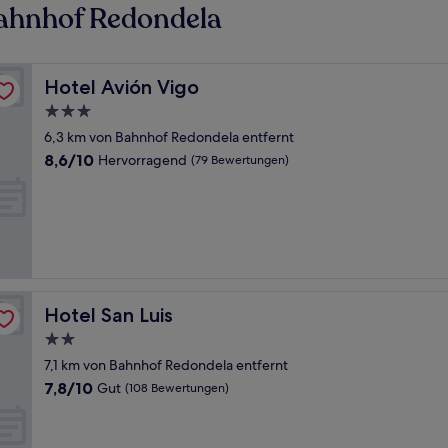
ahnhof Redondela
Hotel Avión Vigo
Hotel Avión Vigo
3.0-
Sterne-
6,3 km von Bahnhof Redondela entfernt
Unterkunft
8.6
8,6/10
Hervorragend
(79 Bewertungen)
von
10,
Hervorragend,
(79
Bewertungen)
Hotel San Luis
Hotel San Luis
2.0-
Sterne-
7,1 km von Bahnhof Redondela entfernt
Unterkunft
7.8
7,8/10
Gut
(108 Bewertungen)
von
10,
Gut,