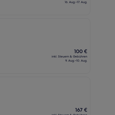
beträgt
16. Aug.–17. Aug.
112 €
Der
100 €
Preis
inkl. Steuern & Gebühren
beträgt
9. Aug.–10. Aug.
100 €
Der
167 €
Preis