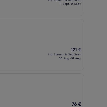
inkl. Steuern & Gebühren
beträgt
1. Sept.–2. Sept.
167 €
Der
121 €
Preis
inkl. Steuern & Gebühren
beträgt
30. Aug.–31. Aug.
121 €
Der
76 €