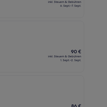
Preis
inkl. Steuern & Gebühren
beträgt
6. Sept.–7. Sept.
76 €
Der
90 €
Preis
inkl. Steuern & Gebühren
beträgt
1. Sept.–2. Sept.
90 €
Der
86 €