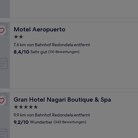
(108
Bewertungen)
Motel Aeropuerto
Motel Aeropuerto
2.0-
Sterne-
7,6 km von Bahnhof Redondela entfernt
Unterkunft
8.4
8,4/10
Sehr gut
(110 Bewertungen)
von
10,
Sehr
gut,
(110
Bewertungen)
Gran Hotel Nagari Boutique & Spa
Gran Hotel Nagari Boutique & Spa
5.0-
Sterne-
9,9 km von Bahnhof Redondela entfernt
Unterkunft
9.2
9,2/10
Wunderbar
(343 Bewertungen)
von
10,