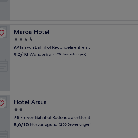
Wunderbar,
(343
Bewertungen)
Maroa Hotel
Maroa Hotel
4.0-
Sterne-
9,9 km von Bahnhof Redondela entfernt
Unterkunft
9.0
9,0/10
Wunderbar
(309 Bewertungen)
von
10,
Wunderbar,
(309
Bewertungen)
Hotel Arsus
Hotel Arsus
2.0-
Sterne-
9,8 km von Bahnhof Redondela entfernt
Unterkunft
8.6
8,6/10
Hervorragend
(256 Bewertungen)
von
10,