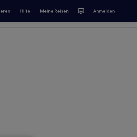
ieren
Hilfe
Meine Reisen
Anmelden