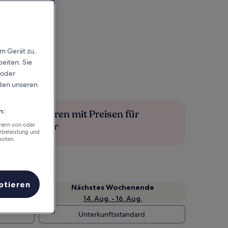
em Gerät zu,
eiten. Sie
 oder
rden unseren
n:
Mehr sparen mit Preisen für
Mitglieder
chern von oder
rbeleistung und
boten.
ptieren
Nächstes Wochenende
14. Aug. - 16. Aug.
Unterkunftsstandard