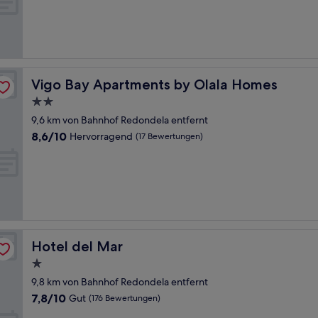
Sehr
gut,
(401
Bewertungen)
Vigo Bay Apartments by Olala Homes
Vigo Bay Apartments by Olala Homes
2.0-
Sterne-
9,6 km von Bahnhof Redondela entfernt
Unterkunft
8.6
8,6/10
Hervorragend
(17 Bewertungen)
von
10,
Hervorragend,
(17
Bewertungen)
Hotel del Mar
Hotel del Mar
1.0-
Stern-
9,8 km von Bahnhof Redondela entfernt
Unterkunft
7.8
7,8/10
Gut
(176 Bewertungen)
von