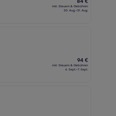
Der
84 €
Preis
inkl. Steuern & Gebühren
beträgt
30. Aug.–31. Aug.
84 €
Der
94 €
Preis
inkl. Steuern & Gebühren
beträgt
6. Sept.–7. Sept.
94 €