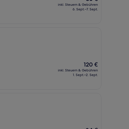
Preis
inkl. Steuern & Gebühren
beträgt
6. Sept.–7. Sept.
86 €
Der
120 €
Preis
inkl. Steuern & Gebühren
beträgt
1. Sept.–2. Sept.
120 €