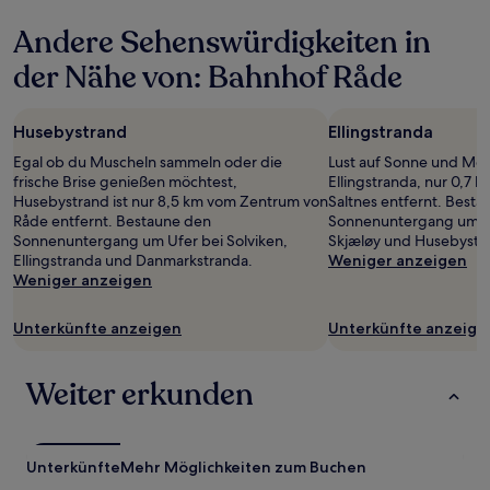
letzten
Andere Sehenswürdigkeiten in
24 Stunden
für
der Nähe von: Bahnhof Råde
einen
Aufenthalt
mit
Husebystrand
Ellingstranda
1 Übernachtung
von
Egal ob du Muscheln sammeln oder die
Lust auf Sonne und Me
2 Erwachsenen
frische Brise genießen möchtest,
Ellingstranda, nur 0,7
gefunden
Husebystrand ist nur 8,5 km vom Zentrum von
Saltnes entfernt. Best
wurde.
Råde entfernt. Bestaune den
Sonnenuntergang um Uf
Preise
Sonnenuntergang um Ufer bei Solviken,
Skjæløy und Husebystr
und
Ellingstranda und Danmarkstranda.
Weniger anzeigen
Verfügbarkeiten
Weniger anzeigen
können
sich
Unterkünfte anzeigen
Unterkünfte anzeige
ändern.
Es
können
Weiter erkunden
zusätzliche
Bedingungen
gelten.
Unterkünfte
Mehr Möglichkeiten zum Buchen