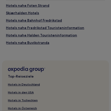
Hotels nahe Foten Strand
Skjærhalden Hotels
Hotels nahe Bahnhof Fredrikstad
Hotels nahe Fredrikstad Touristeninformation
Hotels nahe Halden Touristeninformation
Hotels nahe Buvikstranda
Ørmen Hotels
Hotels nahe Bahnhof Mysen
Hotels mit Küchenzeile in Hvaler
Haustierfreundliche in Sarpsborg
Top-Reiseziele
Haustierfreundliche in Frederikstad
Hotels in Deutschland
Haustierfreundliche in Halden
Hotels in den USA
Günstige in Halden
Hotels in Tschechien
Hotels in Österreich