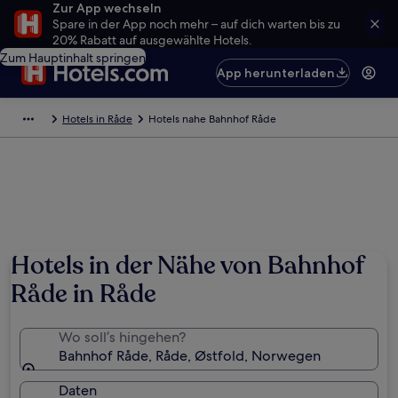
Zur App wechseln
Spare in der App noch mehr – auf dich warten bis zu
20% Rabatt auf ausgewählte Hotels.
Zum Hauptinhalt springen
App herunterladen
Hotels in Råde
Hotels nahe Bahnhof Råde
Hotels in der Nähe von Bahnhof
Råde in Råde
Wo soll’s hingehen?
Bahnhof Råde, Råde, Østfold, Norwegen
Daten