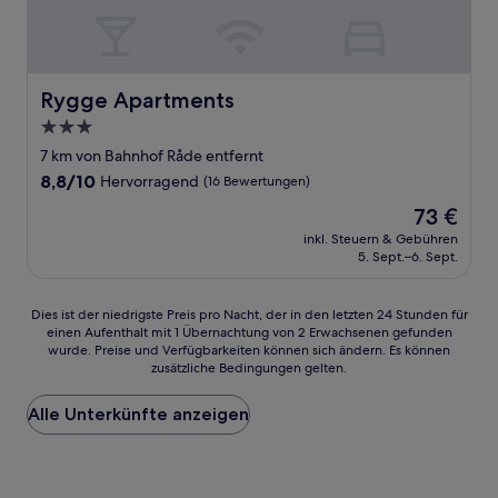
Rygge Apartments
Rygge Apartments
3.0-
Sterne-
7 km von Bahnhof Råde entfernt
Unterkunft
8.8
8,8/10
Hervorragend
(16 Bewertungen)
von
Der
73 €
10,
Preis
Hervorragend,
inkl. Steuern & Gebühren
beträgt
5. Sept.–6. Sept.
(16
73 €
Bewertungen)
Dies
Dies ist der niedrigste Preis pro Nacht, der in den letzten 24 Stunden für
einen Aufenthalt mit 1 Übernachtung von 2 Erwachsenen gefunden
ist
wurde. Preise und Verfügbarkeiten können sich ändern. Es können
der
zusätzliche Bedingungen gelten.
niedrigste
Preis
Alle Unterkünfte anzeigen
pro
Nacht,
der
in
den