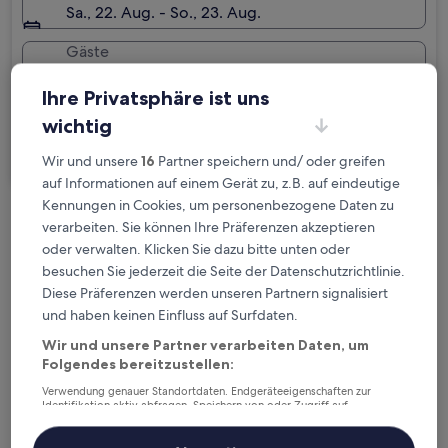
Sa., 22. Aug. - So., 23. Aug.
Gäste
2 Reisende, 1 Zimmer
Ihre Privatsphäre ist uns
Ich reise geschäftlich
wichtig
Suchen
Wir und unsere
16
Partner speichern und/ oder greifen
auf Informationen auf einem Gerät zu, z.B. auf eindeutige
Kennungen in Cookies, um personenbezogene Daten zu
verarbeiten. Sie können Ihre Präferenzen akzeptieren
Kostenlose Stornierung bei
oder verwalten. Klicken Sie dazu bitte unten oder
Planänderungen
besuchen Sie jederzeit die Seite der Datenschutzrichtlinie.
Diese Präferenzen werden unseren Partnern signalisiert
Verdiene Prämien für jede
und haben keinen Einfluss auf Surfdaten.
wahrgenommene Übernachtung
Wir und unsere Partner verarbeiten Daten, um
Folgendes bereitzustellen:
Mehr sparen mit Preisen für Mitglieder
Verwendung genauer Standortdaten. Endgeräteeigenschaften zur
Identifikation aktiv abfragen. Speichern von oder Zugriff auf
Informationen auf einem Endgerät. Personalisierte Werbung und
Inhalte, Messung von Werbeleistung und der Performance von Inhalten,
Zielgruppenforschung sowie Entwicklung und Verbesserung von