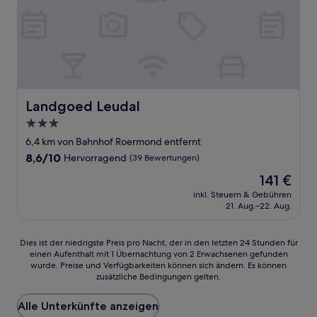
Landgoed Leudal
Landgoed Leudal
3.0-
Sterne-
6,4 km von Bahnhof Roermond entfernt
Unterkunft
8.6
8,6/10
Hervorragend
(39 Bewertungen)
von
Der
141 €
10,
Preis
Hervorragend,
inkl. Steuern & Gebühren
beträgt
21. Aug.–22. Aug.
(39
141 €
Bewertungen)
Dies
Dies ist der niedrigste Preis pro Nacht, der in den letzten 24 Stunden für
einen Aufenthalt mit 1 Übernachtung von 2 Erwachsenen gefunden
ist
wurde. Preise und Verfügbarkeiten können sich ändern. Es können
der
zusätzliche Bedingungen gelten.
niedrigste
Preis
Alle Unterkünfte anzeigen
pro