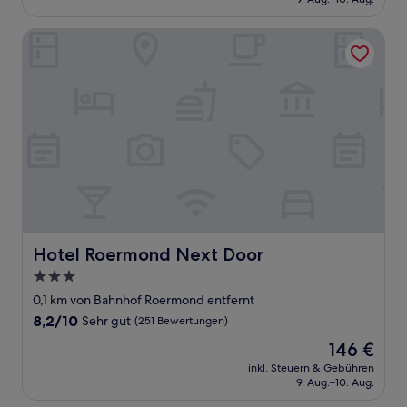
(370
143 €
Bewertungen)
Hotel Roermond Next Door
Hotel Roermond Next Door
Hotel Roermond Next Door
3.0-
Sterne-
0,1 km von Bahnhof Roermond entfernt
Unterkunft
8.2
8,2/10
Sehr gut
(251 Bewertungen)
von
Der
146 €
10,
Preis
Sehr
inkl. Steuern & Gebühren
beträgt
9. Aug.–10. Aug.
gut,
146 €
(251