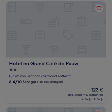
Bewertungen)
Hotel en Grand Café de Pauw
Hotel en Grand Café de Pauw
Hotel en Grand Café de Pauw
2.0-
Sterne-
0,7 km von Bahnhof Roermond entfernt
Unterkunft
8.4
8,4/10
Sehr gut
(146 Bewertungen)
von
Der
123 €
10,
Preis
Sehr
inkl. Steuern & Gebühren
beträgt
12. Aug.–13. Aug.
gut,
123 €
(146
Bewertungen)
Het Arresthuis