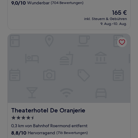
Unterkunft
9.0
9,0/10
Wunderbar
(704 Bewertungen)
von
Der
165 €
10,
Preis
Wunderbar,
inkl. Steuern & Gebühren
beträgt
9. Aug.–10. Aug.
(704
165 €
Bewertungen)
Theaterhotel De Oranjerie
Theaterhotel De Oranjerie
Theaterhotel De Oranjerie
4.5-
Sterne-
0,3 km von Bahnhof Roermond entfernt
Unterkunft
8.8
8,8/10
Hervorragend
(716 Bewertungen)
von