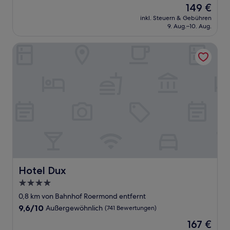
Der
149 €
10,
Preis
Hervorragend,
inkl. Steuern & Gebühren
beträgt
9. Aug.–10. Aug.
(716
149 €
Bewertungen)
Hotel Dux
Hotel Dux
Hotel Dux
4.0-
Sterne-
0,8 km von Bahnhof Roermond entfernt
Unterkunft
9.6
9,6/10
Außergewöhnlich
(741 Bewertungen)
von
Der
167 €
10,