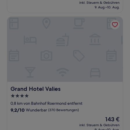
Preis
Außergewöhnlich,
inkl. Steuern & Gebühren
beträgt
9. Aug.–10. Aug.
(741
167 €
Bewertungen)
Grand Hotel Valies
Grand Hotel Valies
Grand Hotel Valies
4.0-
Sterne-
0,8 km von Bahnhof Roermond entfernt
Unterkunft
9.2
9,2/10
Wunderbar
(370 Bewertungen)
von
Der
143 €
10,
Preis
Wunderbar,
inkl. Steuern & Gebühren
beträgt
9. Aug.–10. Aug.