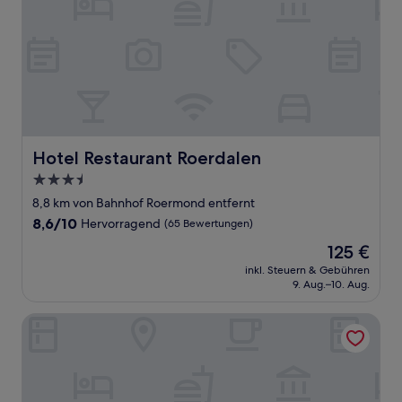
Hotel Restaurant Roerdalen
Hotel Restaurant Roerdalen
3.5-
Sterne-
8,8 km von Bahnhof Roermond entfernt
Unterkunft
8.6
8,6/10
Hervorragend
(65 Bewertungen)
von
Der
125 €
10,
Preis
Hervorragend,
inkl. Steuern & Gebühren
beträgt
9. Aug.–10. Aug.
(65
125 €
Bewertungen)
Landgoed Leudal