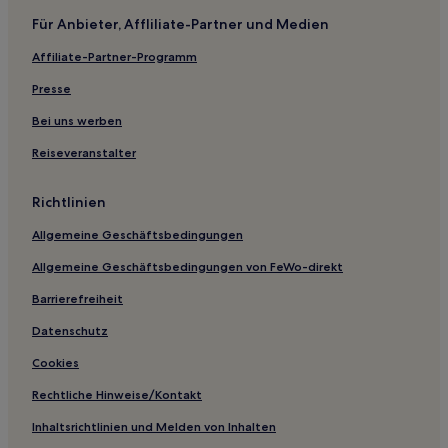
Paarlo Hotels
Für Anbieter, Affliliate-Partner und Medien
Gemeinde Maasgouw: Hotels
Affiliate-Partner-Programm
Hotels mit inbegriffenem Frühstück in Roermond
Hotels mit Parkplatz in Echt-Susteren
Presse
Familien in Weert
Bei uns werben
Günstige in America
Reiseveranstalter
Hotels mit Parkplatz in Nord-Limburg
Richtlinien
Hotels mit Parkplatz in Heel
Allgemeine Geschäftsbedingungen
Hotels mit Pool in Maasbree
Allgemeine Geschäftsbedingungen von FeWo-direkt
Familien in Venlo
Günstige in Roggel
Barrierefreiheit
Günstige in Schinveld
Datenschutz
Cookies
Rechtliche Hinweise/Kontakt
Inhaltsrichtlinien und Melden von Inhalten