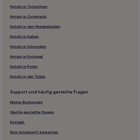
Hotels in Tschechien
Gemeinde Stein: Hotels
Hotels in Österreich
Gemeinde Roerdalen: Hotels
Hotels in den Niederlanden
Heel Hotels
Gemeinde Brunssum: Hotels
Hotels in Italien
Gemeinde Horst aan de Maas: Hotels
Hotels in Schweden
Roermond Hotels
Hotels in Portugal
Gemeinde Sittard-Geleen: Hotels
Hotels in Polen
Gemeinde Weert: Hotels
Hotels in der Türkei
Hotels nahe Nationalpark De Meinweg
Support und häufig gestellte Fragen
Gemeinde Leudal: Hotels
Gemeinde Echt-Susteren: Hotels
Meine Buchungen
Hasselt Hotels
Häufig gestellte Fragen
Kokkelert Hotels
Kontakt
Roggel Hotels
Eine Unterkunft bewerten