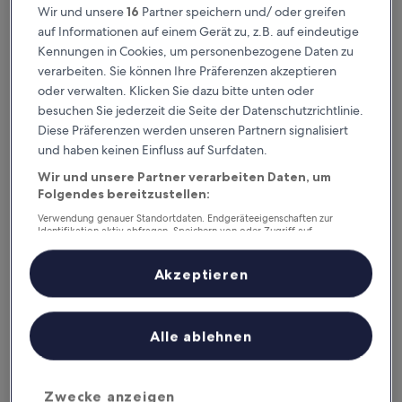
Roermond entfernt. Gästebewertung: 9,2/10 — Wunderbar.
Wir und unsere
16
Partner speichern und/ oder greifen
auf Informationen auf einem Gerät zu, z.B. auf eindeutige
Empfohlene Unterkünfte
Preis (aufsteigend)
Ent
Kennungen in Cookies, um personenbezogene Daten zu
Deine Ausgangsbasis nahe
verarbeiten. Sie können Ihre Präferenzen akzeptieren
oder verwalten. Klicken Sie dazu bitte unten oder
Bahnhof Roermond
besuchen Sie jederzeit die Seite der Datenschutzrichtlinie.
Diese Präferenzen werden unseren Partnern signalisiert
und haben keinen Einfluss auf Surfdaten.
De Pastorie Bed & Breakfast
Wir und unsere Partner verarbeiten Daten, um
Folgendes bereitzustellen:
Verwendung genauer Standortdaten. Endgeräteeigenschaften zur
Identifikation aktiv abfragen. Speichern von oder Zugriff auf
Informationen auf einem Endgerät. Personalisierte Werbung und
Inhalte, Messung von Werbeleistung und der Performance von Inhalten,
Zielgruppenforschung sowie Entwicklung und Verbesserung von
Akzeptieren
Angeboten.
Liste der Partner (Lieferanten)
Alle ablehnen
De Pastorie Bed & Breakfast
De Pastorie Bed & Breakfast
2.0-
Zwecke anzeigen