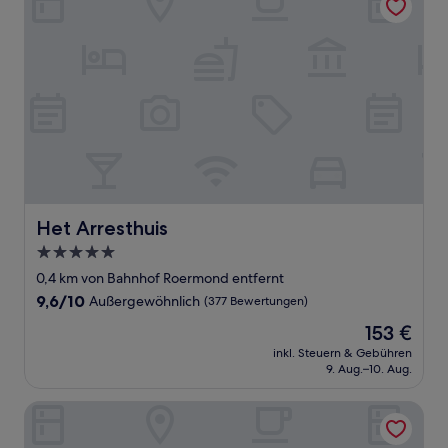
Het Arresthuis
Het Arresthuis
5.0-
Sterne-
0,4 km von Bahnhof Roermond entfernt
Unterkunft
9.6
9,6/10
Außergewöhnlich
(377 Bewertungen)
von
Der
153 €
10,
Preis
Außergewöhnlich,
inkl. Steuern & Gebühren
beträgt
9. Aug.–10. Aug.
(377
153 €
Bewertungen)
Landgoed Kasteel Daelenbroeck