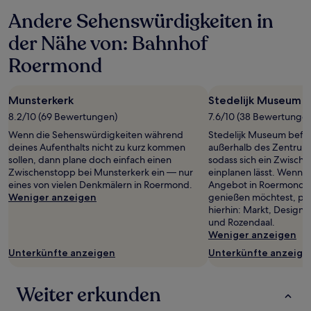
gelten.
Andere Sehenswürdigkeiten in
der Nähe von: Bahnhof
Roermond
Munsterkerk
Stedelijk Museum
8.2/10 (69 Bewertungen)
7.6/10 (38 Bewertunge
Wenn die Sehenswürdigkeiten während
Stedelijk Museum befin
deines Aufenthalts nicht zu kurz kommen
außerhalb des Zentrum
sollen, dann plane doch einfach einen
sodass sich ein Zwisch
Zwischenstopp bei Munsterkerk ein — nur
einplanen lässt. Wenn d
eines von vielen Denkmälern in Roermond.
Angebot in Roermond i
Weniger anzeigen
genießen möchtest, pl
hierhin: Markt, Design
und Rozendaal.
Weniger anzeigen
Unterkünfte anzeigen
Unterkünfte anzeige
Weiter erkunden