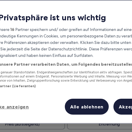
 Privatsphäre ist uns wichtig
nsere
16
Partner speichern und/ oder greifen auf Informationen auf ein
eindeutige Kennungen in Cookies, um personenbezogene Daten zu verarb
e Präferenzen akzeptieren oder verwalten. Klicken Sie dazu bitte unten
ie jederzeit die Seite der Datenschutzrichtlinie. Diese Präferenzen we
ignalisiert und haben keinen Einfluss auf Surfdaten.
unsere Partner verarbeiten Daten, um Folgendes bereitzustelle
Verdiene Prämien für jede
wahrgenommene Übernachtung
enauer Standortdaten. Endgeräteeigenschaften zur Identifikation aktiv abfragen. Spei
Informationen auf einem Endgerät. Personalisierte Werbung und Inhalte, Messung von We
ance von Inhalten, Zielgruppenforschung sowie Entwicklung und Verbesserung von Ange
Partner (Lieferanten)
ke anzeigen
Alle ablehnen
Akze
Morgen
Dieses Wochenende
7. Aug. - 8. Aug.
7. Aug. - 9. Aug.
Preis (aufsteigend)
Entfernung