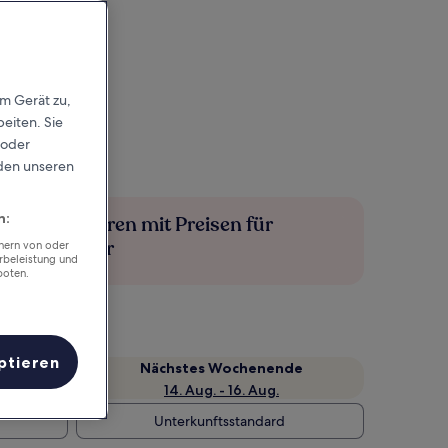
em Gerät zu,
eiten. Sie
 oder
rden unseren
n:
Mehr sparen mit Preisen für
Mitglieder
chern von oder
rbeleistung und
boten.
ptieren
Nächstes Wochenende
14. Aug. - 16. Aug.
Unterkunftsstandard