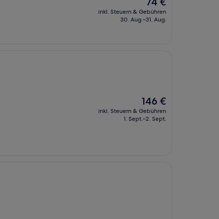
Der
74 €
Preis
inkl. Steuern & Gebühren
beträgt
30. Aug.–31. Aug.
74 €
Der
146 €
Preis
inkl. Steuern & Gebühren
beträgt
1. Sept.–2. Sept.
146 €