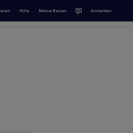
ieren
Hilfe
Meine Reisen
Anmelden