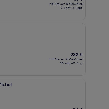
Preis
inkl. Steuern & Gebühren
beträgt
2. Sept.–3. Sept.
81 €
Der
232 €
Preis
inkl. Steuern & Gebühren
beträgt
30. Aug.–31. Aug.
232 €
Michel