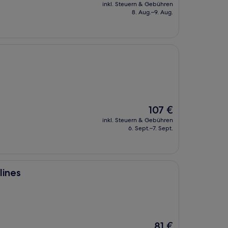
Preis
inkl. Steuern & Gebühren
beträgt
8. Aug.–9. Aug.
258 €
Der
107 €
Preis
inkl. Steuern & Gebühren
beträgt
6. Sept.–7. Sept.
107 €
lines
Der
81 €