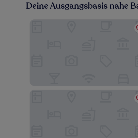
Deine Ausgangsbasis nahe B
L'Âme Du Gourmand
Hôtel Victor Hugo