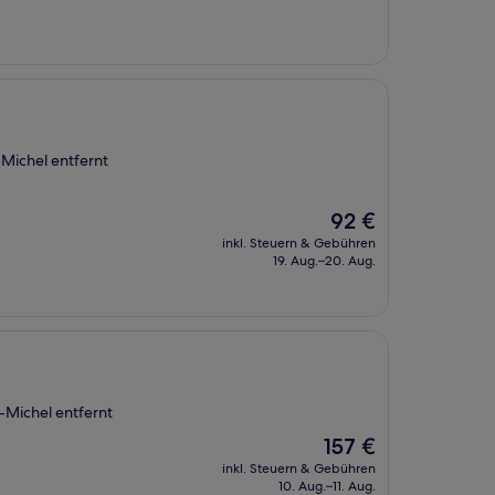
Michel entfernt
Der
92 €
Preis
inkl. Steuern & Gebühren
beträgt
19. Aug.–20. Aug.
92 €
-Michel entfernt
Der
157 €
Preis
inkl. Steuern & Gebühren
beträgt
10. Aug.–11. Aug.