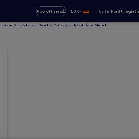
•
App öffnen
EUR
Unterkunft registr
ntorson
Hotels nahe Bahnhof Pontorson - Mont-Saint-Michel