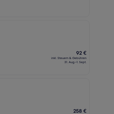
157 €
Der
92 €
Preis
inkl. Steuern & Gebühren
beträgt
31. Aug.–1. Sept.
92 €
Der
258 €