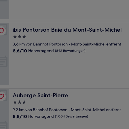
ibis Pontorson Baie du Mont-Saint-Michel
ibis Pontorson Baie du Mont-Saint-Michel
3.0-
Sterne-
3,6 km von Bahnhof Pontorson - Mont-Saint-Michel entfernt
Unterkunft
8.6
8,6/10
Hervorragend
(842 Bewertungen)
von
10,
Hervorragend,
(842
Bewertungen)
Auberge Saint-Pierre
Auberge Saint-Pierre
3.0-
Sterne-
9,2 km von Bahnhof Pontorson - Mont-Saint-Michel entfernt
Unterkunft
8.8
8,8/10
Hervorragend
(1.004 Bewertungen)
von
10,