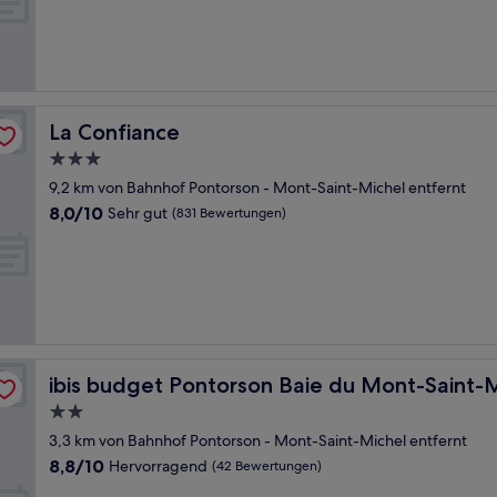
Sehr
gut,
(370
Bewertungen)
La Confiance
La Confiance
3.0-
Sterne-
9,2 km von Bahnhof Pontorson - Mont-Saint-Michel entfernt
Unterkunft
8.0
8,0/10
Sehr gut
(831 Bewertungen)
von
10,
Sehr
gut,
(831
Bewertungen)
el
ibis budget Pontorson Baie du Mont-Saint-Michel
ibis budget Pontorson Baie du Mont-Saint-
2.0-
Sterne-
3,3 km von Bahnhof Pontorson - Mont-Saint-Michel entfernt
Unterkunft
8.8
8,8/10
Hervorragend
(42 Bewertungen)
von