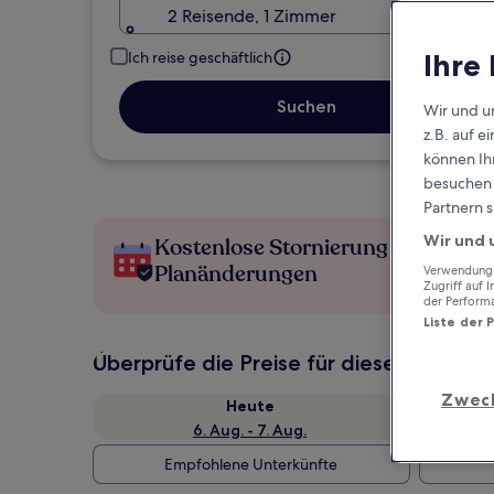
2 Reisende, 1 Zimmer
Ihre
Ich reise geschäftlich
Suchen
Wir und u
z.B. auf 
können Ihr
besuchen S
Partnern s
Wir und 
Kostenlose Stornierung bei
Planänderungen
Verwendung g
Zugriff auf 
der Perform
Liste der 
Überprüfe die Preise für diese Daten
Zwec
Heute
6. Aug. - 7. Aug.
Empfohlene Unterkünfte