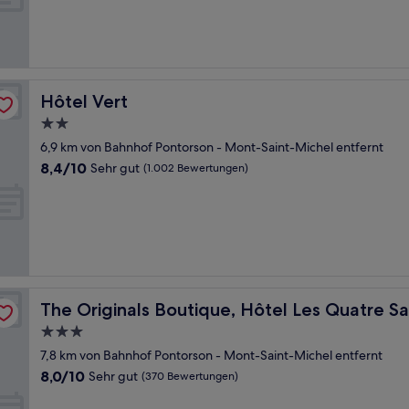
Hervorragend,
(1.004
Bewertungen)
Hôtel Vert
Hôtel Vert
2.0-
Sterne-
6,9 km von Bahnhof Pontorson - Mont-Saint-Michel entfernt
Unterkunft
8.4
8,4/10
Sehr gut
(1.002 Bewertungen)
von
10,
Sehr
gut,
(1.002
Bewertungen)
The Originals Boutique, Hôtel Les Quatre Salines
The Originals Boutique, Hôtel Les Quatre Sa
3.0-
Sterne-
7,8 km von Bahnhof Pontorson - Mont-Saint-Michel entfernt
Unterkunft
8.0
8,0/10
Sehr gut
(370 Bewertungen)
von
10,