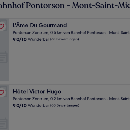
ahnhof Pontorson - Mont-Saint-Mic
L'Âme Du Gourmand
L'Âme Du Gourmand
Pontorson Zentrum, 0,5 km von Bahnhof Pontorson - Mont-Saint
9.0
9,0/10
Wunderbar
(68 Bewertungen)
von
10,
Wunderbar,
(68
Bewertungen)
Hôtel Victor Hugo
Hôtel Victor Hugo
Pontorson Zentrum, 0,2 km von Bahnhof Pontorson - Mont-Saint
9.0
9,0/10
Wunderbar
(60 Bewertungen)
von
10,
Wunderbar,
(60