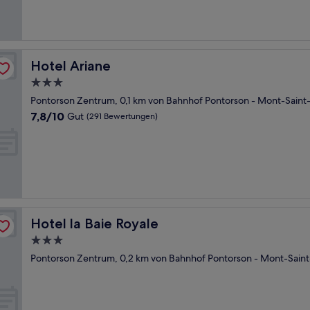
Bewertungen)
Hotel Ariane
Hotel Ariane
3.0-
Sterne-
Pontorson Zentrum, 0,1 km von Bahnhof Pontorson - Mont-Saint-
Unterkunft
7.8
7,8/10
Gut
(291 Bewertungen)
von
10,
Gut,
(291
Bewertungen)
Hotel la Baie Royale
Hotel la Baie Royale
3.0-
Sterne-
Pontorson Zentrum, 0,2 km von Bahnhof Pontorson - Mont-Saint
Unterkunft