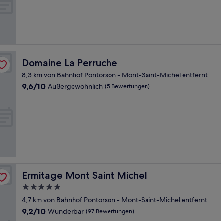
10,
Hervorragend,
(42
Bewertungen)
Domaine La Perruche
Domaine La Perruche
8,3 km von Bahnhof Pontorson - Mont-Saint-Michel entfernt
9.6
9,6/10
Außergewöhnlich
(5 Bewertungen)
von
10,
Außergewöhnlich,
(5
Bewertungen)
Ermitage Mont Saint Michel
Ermitage Mont Saint Michel
5.0-
Sterne-
4,7 km von Bahnhof Pontorson - Mont-Saint-Michel entfernt
Unterkunft
9.2
9,2/10
Wunderbar
(97 Bewertungen)
von