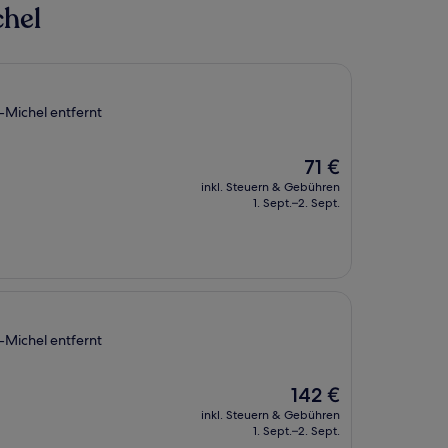
hel
-Michel entfernt
Der
71 €
Preis
inkl. Steuern & Gebühren
beträgt
1. Sept.–2. Sept.
71 €
-Michel entfernt
Der
142 €
Preis
inkl. Steuern & Gebühren
beträgt
1. Sept.–2. Sept.
142 €