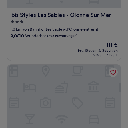
ibis Styles Les Sables - Olonne Sur Mer
ibis Styles Les Sables - Olonne Sur Mer
3.0-
Sterne-
1,8 km von Bahnhof Les Sables-d'Olonne entfernt
Unterkunft
9.0
9,0/10
Wunderbar
(293 Bewertungen)
von
Der
111 €
10,
Preis
Wunderbar,
inkl. Steuern & Gebühren
beträgt
6. Sept.–7. Sept.
(293
111 €
Bewertungen)
Le Vent des Globes