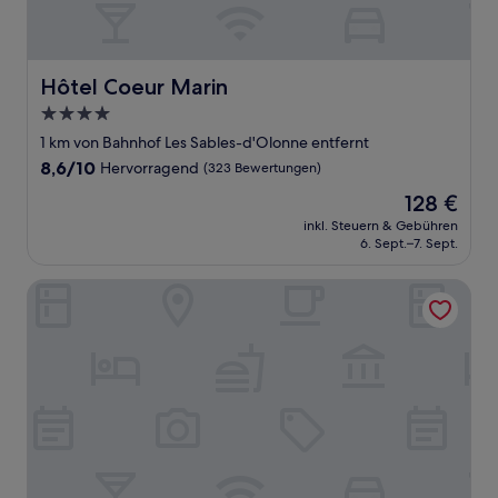
Hôtel Coeur Marin
Hôtel Coeur Marin
4.0-
Sterne-
1 km von Bahnhof Les Sables-d'Olonne entfernt
Unterkunft
8.6
8,6/10
Hervorragend
(323 Bewertungen)
von
Der
128 €
10,
Preis
Hervorragend,
inkl. Steuern & Gebühren
beträgt
6. Sept.–7. Sept.
(323
128 €
Bewertungen)
ibis Styles Les Sables - Olonne Sur Mer