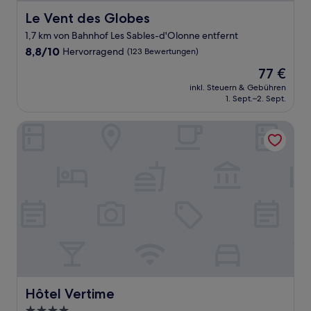
Le Vent des Globes
Le Vent des Globes
1,7 km von Bahnhof Les Sables-d'Olonne entfernt
8.8
8,8/10
Hervorragend
(123 Bewertungen)
von
Der
77 €
10,
Preis
Hervorragend,
inkl. Steuern & Gebühren
beträgt
1. Sept.–2. Sept.
(123
77 €
Bewertungen)
Hôtel Vertime
Hôtel Vertime
Hôtel Vertime