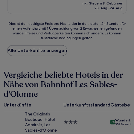
Preis
Sehr
inkl. Steuern & Gebühren
beträgt
23. Aug.–24. Aug.
gut,
88 €
(8
Bewertungen)
Dies
Dies ist der niedrigste Preis pro Nacht, der in den letzten 24 Stunden für
einen Aufenthalt mit 1 Übernachtung von 2 Erwachsenen gefunden
ist
wurde. Preise und Verfügbarkeiten können sich ändern. Es können
der
zusätzliche Bedingungen gelten.
niedrigste
Preis
Alle Unterkünfte anzeigen
pro
Nacht,
der
in
Vergleiche beliebte Hotels in der
den
letzten
Nähe von Bahnhof Les Sables-
24 Stunden
für
d'Olonne
einen
Aufenthalt
mit
Unterkünfte
Unterkunftsstandard
Gästebew
1 Übernachtung
The Originals
von
Boutique, Hôtel
2 Erwachsenen
Wunderba
3.0-
9.0
Admiral's, Les
352 Bewertu
gefunden
Sterne-
Sables-d'Olonne
wurde.
Unterkunft