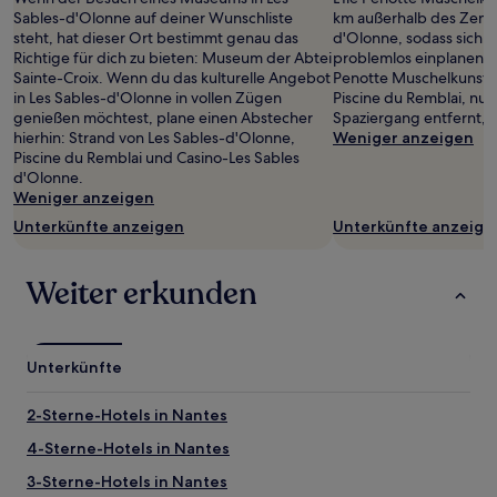
Sables-d'Olonne auf deiner Wunschliste
km außerhalb des Zentr
steht, hat dieser Ort bestimmt genau das
d'Olonne, sodass sich 
Richtige für dich zu bieten: Museum der Abtei
problemlos einplanen lä
Sainte-Croix. Wenn du das kulturelle Angebot
Penotte Muschelkunst to
in Les Sables-d'Olonne in vollen Zügen
Piscine du Remblai, nur
genießen möchtest, plane einen Abstecher
Spaziergang entfernt, l
hierhin: Strand von Les Sables-d'Olonne,
Weniger anzeigen
Piscine du Remblai und Casino-Les Sables
d'Olonne.
Weniger anzeigen
Unterkünfte anzeigen
Unterkünfte anzeige
Weiter erkunden
Unterkünfte
2-Sterne-Hotels in Nantes
4-Sterne-Hotels in Nantes
3-Sterne-Hotels in Nantes