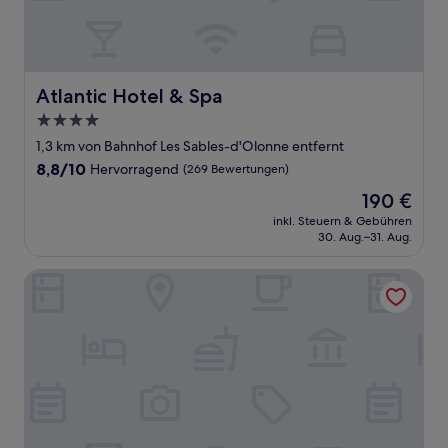
Atlantic Hotel & Spa
Atlantic Hotel & Spa
4.0-
Sterne-
1,3 km von Bahnhof Les Sables-d'Olonne entfernt
Unterkunft
8.8
8,8/10
Hervorragend
(269 Bewertungen)
von
Der
190 €
10,
Preis
Hervorragend,
inkl. Steuern & Gebühren
beträgt
30. Aug.–31. Aug.
(269
190 €
Bewertungen)
Citotel Le Chene Vert