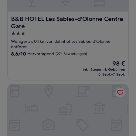
B&B HOTEL Les Sables-d'Olonne Centre Gare
B&B HOTEL Les Sables-d'Olonne Centre
Gare
3.0-
Sterne-
Weniger als 0,1 km von Bahnhof Les Sables-d'Olonne
Unterkunft
entfernt
8.6
8,6/10
Hervorragend
(274 Bewertungen)
von
Der
98 €
10,
Preis
Hervorragend,
inkl. Steuern & Gebühren
beträgt
6. Sept.–7. Sept.
(274
98 €
Bewertungen)
Hôtel Coeur Marin