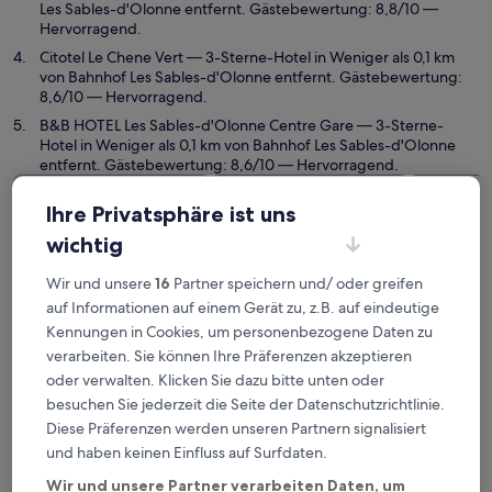
Les Sables-d'Olonne entfernt. Gästebewertung: 8,8/10 —
Hervorragend.
Citotel Le Chene Vert
— 3-Sterne-Hotel in Weniger als 0,1 km
von Bahnhof Les Sables-d'Olonne entfernt. Gästebewertung:
8,6/10 — Hervorragend.
B&B HOTEL Les Sables-d'Olonne Centre Gare
— 3-Sterne-
Hotel in Weniger als 0,1 km von Bahnhof Les Sables-d'Olonne
entfernt. Gästebewertung: 8,6/10 — Hervorragend.
Empfohlene Unterkünfte
Preis (aufsteigend)
Ent
Ihre Privatsphäre ist uns
Deine Ausgangsbasis nahe
wichtig
Bahnhof Les Sables-d'Olonne
Wir und unsere
16
Partner speichern und/ oder greifen
auf Informationen auf einem Gerät zu, z.B. auf eindeutige
Kennungen in Cookies, um personenbezogene Daten zu
The Originals Boutique, Hôtel Admiral's, Les Sables-d'Olo
verarbeiten. Sie können Ihre Präferenzen akzeptieren
oder verwalten. Klicken Sie dazu bitte unten oder
besuchen Sie jederzeit die Seite der Datenschutzrichtlinie.
Diese Präferenzen werden unseren Partnern signalisiert
und haben keinen Einfluss auf Surfdaten.
Wir und unsere Partner verarbeiten Daten, um