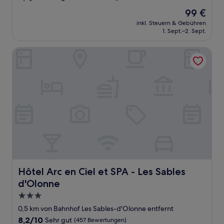
von
Der
99 €
10,
Preis
Sehr
inkl. Steuern & Gebühren
beträgt
1. Sept.–2. Sept.
gut,
99 €
(206
Bewertungen)
Hôtel Arc en Ciel et SPA - Les Sables d'Olonne
Hôtel Arc en Ciel et SPA - Les Sables d'Olonne
Hôtel Arc en Ciel et SPA - Les Sables
d'Olonne
3.0-
Sterne-
0,5 km von Bahnhof Les Sables-d'Olonne entfernt
Unterkunft
8.2
8,2/10
Sehr gut
(457 Bewertungen)