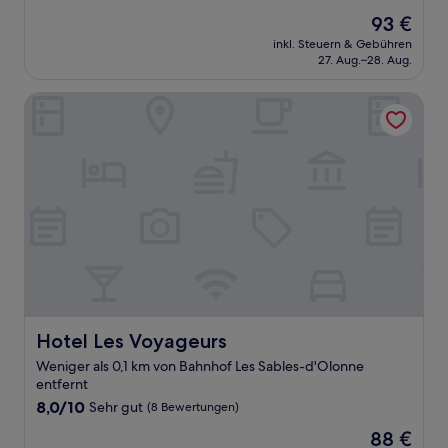
von
Der
93 €
10,
Preis
Sehr
inkl. Steuern & Gebühren
beträgt
27. Aug.–28. Aug.
gut,
93 €
(457
Bewertungen)
Hotel Les Voyageurs
Hotel Les Voyageurs
Hotel Les Voyageurs
Weniger als 0,1 km von Bahnhof Les Sables-d'Olonne
entfernt
8.0
8,0/10
Sehr gut
(8 Bewertungen)
von
Der
88 €
10,