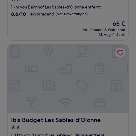
Sterne-
1 km von Bahnhof Les Sables-d'Olonne entfernt
Unterkunft
8.6
8,6/10
Hervorragend
(522 Bewertungen)
von
Der
65 €
10,
Preis
Hervorragend,
inkl. Steuern & Gebühren
beträgt
31. Aug.–1. Sept.
(522
65 €
Bewertungen)
Ibis Budget Les Sables d'Olonne
Ibis Budget Les Sables d'Olonne
Ibis Budget Les Sables d'Olonne
2.0-
Sterne-
1,8 km von Bahnhof Les Sables-d'Olonne entfernt