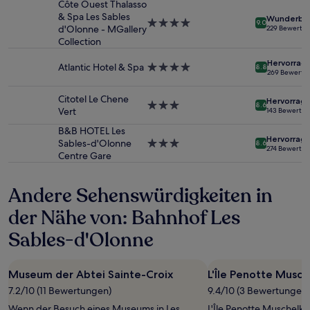
Côte Ouest Thalasso
Preise
& Spa Les Sables
und
Wunderba
4.0-
9.0
d'Olonne - MGallery
229 Bewertu
Verfügbarkeiten
Sterne-
Collection
können
Unterkunft
sich
Hervorrag
Atlantic Hotel & Spa
4.0-
ändern.
8.8
269 Bewertu
Sterne-
Es
Unterkunft
können
Citotel Le Chene
Hervorrag
3.0-
zusätzliche
8.6
Vert
143 Bewertu
Sterne-
Bedingungen
Unterkunft
gelten.
B&B HOTEL Les
Hervorrag
Sables-d'Olonne
3.0-
8.6
274 Bewertu
Centre Gare
Sterne-
Unterkunft
Andere Sehenswürdigkeiten in
der Nähe von: Bahnhof Les
Sables-d'Olonne
Museum der Abtei Sainte-Croix
L'Île Penotte Musch
7.2/10 (11 Bewertungen)
9.4/10 (3 Bewertungen)
Wenn der Besuch eines Museums in Les
L'Île Penotte Muschelku