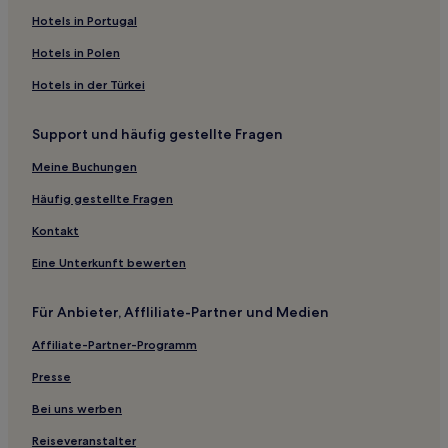
Hotels mit Parkplatz in Fontenay-le-Comte
Hotels in Portugal
Hotels mit Parkplatz in La Roche-sur-Yon
Hotels in Polen
Hotels mit Parkplatz in Les Sables-d'Olonne
Hotels in der Türkei
Luxus in Les Sables-d'Olonne
Support und häufig gestellte Fragen
Familien in Les Sables-d'Olonne
Familien in Pornic
Meine Buchungen
Luxus in Nantes
Häufig gestellte Fragen
Hotels mit Parkplatz in Nantes
Kontakt
Haustierfreundliche in Nantes
Eine Unterkunft bewerten
Business in Nantes
Für Anbieter, Affliliate-Partner und Medien
Hotels mit Fitnessbereich in Nantes
Affiliate-Partner-Programm
Familien in Nantes
Günstige in Nantes
Presse
Hotels mit Küchenzeile in Nantes
Bei uns werben
Haustierfreundliche in Cholet
Reiseveranstalter