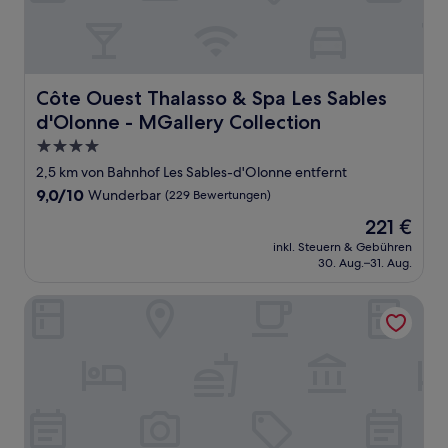
Côte Ouest Thalasso & Spa Les Sables d'Olonne - MGalle
Côte Ouest Thalasso & Spa Les Sables
d'Olonne - MGallery Collection
4.0-
Sterne-
2,5 km von Bahnhof Les Sables-d'Olonne entfernt
Unterkunft
9.0
9,0/10
Wunderbar
(229 Bewertungen)
von
Der
221 €
10,
Preis
Wunderbar,
inkl. Steuern & Gebühren
beträgt
30. Aug.–31. Aug.
(229
221 €
Bewertungen)
Atlantic Hotel & Spa