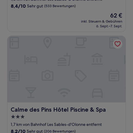
Unterkunft
8.4
8,4/10
Sehr gut
(533 Bewertungen)
von
Der
62 €
10,
Preis
Sehr
inkl. Steuern & Gebühren
beträgt
6. Sept.–7. Sept.
gut,
62 €
(533
Bewertungen)
Calme des Pins Hôtel Piscine & Spa
Calme des Pins Hôtel Piscine & Spa
Calme des Pins Hôtel Piscine & Spa
3.0-
Sterne-
1,7 km von Bahnhof Les Sables-d'Olonne entfernt
Unterkunft
8.2
8,2/10
Sehr gut
(206 Bewertungen)