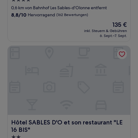
4.0-
Sterne-
0,6 km von Bahnhof Les Sables-d'Olonne entfernt
Unterkunft
8.8
8,8/10
Hervorragend
(162 Bewertungen)
von
Der
135 €
10,
Preis
Hervorragend,
inkl. Steuern & Gebühren
beträgt
6. Sept.–7. Sept.
(162
135 €
Bewertungen)
Hôtel SABLES D'O et son restaurant "LE 16 BIS"
Hôtel SABLES D'O et son restaurant "LE 16 BIS"
Hôtel SABLES D'O et son restaurant "LE
16 BIS"
2.0-