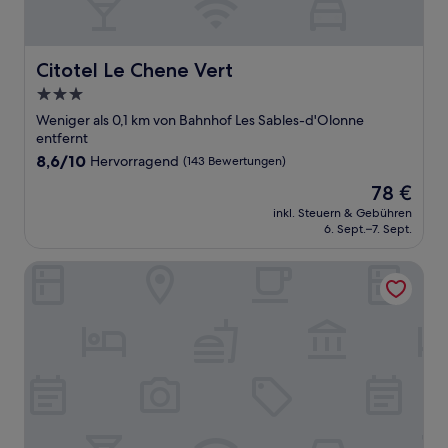
Citotel Le Chene Vert
Citotel Le Chene Vert
3.0-
Sterne-
Weniger als 0,1 km von Bahnhof Les Sables-d'Olonne
Unterkunft
entfernt
8.6
8,6/10
Hervorragend
(143 Bewertungen)
von
Der
78 €
10,
Preis
Hervorragend,
inkl. Steuern & Gebühren
beträgt
6. Sept.–7. Sept.
(143
78 €
Bewertungen)
B&B HOTEL Les Sables-d'Olonne Centre Gare