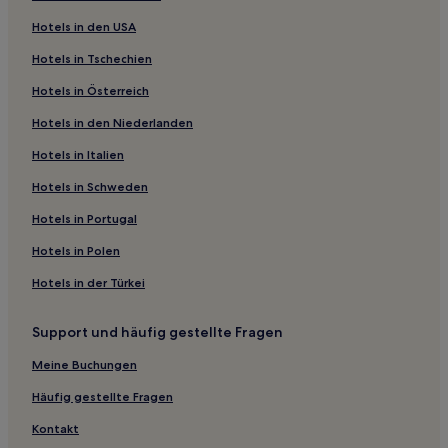
Ribe Hotels
Hotels in den USA
Hotels nahe Bahnhof Lunderskov
Hotels in Tschechien
Egtved Hotels
Hotels in Österreich
Hotels nahe Runenstein bei Bække Kirche
Hotels in den Niederlanden
Hotels nahe Gesten Golf
Hotels nahe LEGOLAND® Billund
Hotels in Italien
Kolding Hotels
Hotels in Schweden
Hotels nahe Trapholt Museum
Hotels in Portugal
Sønder Vilstrup Hotels
Hotels in Polen
Vesterhede Hotels
Hotels in der Türkei
Bramming Hotels
Support und häufig gestellte Fragen
Hotels nahe Knagemühle
2-Sterne-Hotels in Ribe
Meine Buchungen
Häufig gestellte Fragen
Kontakt