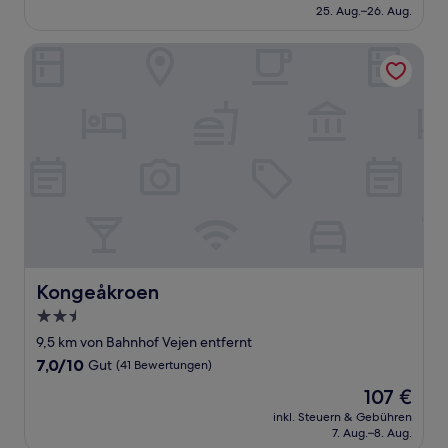
beträgt
25. Aug.–26. Aug.
gut,
114 €
(306
Bewertungen)
Kongeåkroen
Kongeåkroen
Kongeåkroen
2.5-
Sterne-
9,5 km von Bahnhof Vejen entfernt
Unterkunft
7.0
7,0/10
Gut
(41 Bewertungen)
von
Der
107 €
10,
Preis
Gut,
inkl. Steuern & Gebühren
beträgt
7. Aug.–8. Aug.
(41
107 €