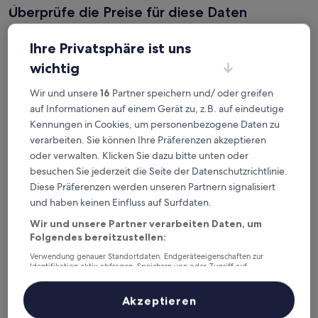
Überprüfe die Preise für diese Daten
Heute
Morgen
Ihre Privatsphäre ist uns
6. Aug. - 7. Aug.
7. Aug. - 8. Aug.
wichtig
Dieses Wochenende
Nächstes Wochenende
7. Aug. - 9. Aug.
14. Aug. - 16. Aug.
Wir und unsere
16
Partner speichern und/ oder greifen
auf Informationen auf einem Gerät zu, z.B. auf eindeutige
Top 5 Hotels in der Nähe von
Kennungen in Cookies, um personenbezogene Daten zu
Bahnhof Vejen auf einen Blick
verarbeiten. Sie können Ihre Präferenzen akzeptieren
oder verwalten. Klicken Sie dazu bitte unten oder
Sportshotel Vejen
— 4-Sterne-Hotel in 0,7 km von Bahnhof
besuchen Sie jederzeit die Seite der Datenschutzrichtlinie.
Vejen entfernt. Gästebewertung: 8,2/10 — Sehr gut.
Diese Präferenzen werden unseren Partnern signalisiert
Sportsby Vejen
— 4-Sterne-Hotel in 1 km von Bahnhof Vejen
und haben keinen Einfluss auf Surfdaten.
entfernt. Gästebewertung: 8,2/10 — Sehr gut.
Wir und unsere Partner verarbeiten Daten, um
Koebenhovedskov Bed & Breakfast
— 3-Sterne-Hotel in 7,7 km
Folgendes bereitzustellen:
von Bahnhof Vejen entfernt. Gästebewertung: 8,0/10 — Sehr
gut.
Verwendung genauer Standortdaten. Endgeräteeigenschaften zur
Identifikation aktiv abfragen. Speichern von oder Zugriff auf
Søgården Brørup
— 4-Sterne-Hotel in 7,6 km von Bahnhof
Informationen auf einem Endgerät. Personalisierte Werbung und
Vejen entfernt. Gästebewertung: 8,2/10 — Sehr gut.
Inhalte, Messung von Werbeleistung und der Performance von Inhalten,
Zielgruppenforschung sowie Entwicklung und Verbesserung von
Akzeptieren
Kongeåkroen
— 2.5-Sterne-Hotel in 9,5 km von Bahnhof Vejen
Angeboten.
entfernt. Gästebewertung: 7,0/10 — Gut.