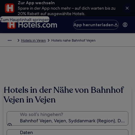
Zur App wechseln
Spare in der App noch mehr – auf dich warten bis zu
20% Rabatt auf ausgewählte Hotels.
Zum Hauptinhalt springen
App herunterladen
Hotels in Vejen
Hotels nahe Bahnhof Vejen
Hotels in der Nähe von Bahnhof
Vejen in Vejen
Wo soll’s hingehen?
Bahnhof Vejen, Vejen, Syddanmark (Region), Dänema
Daten