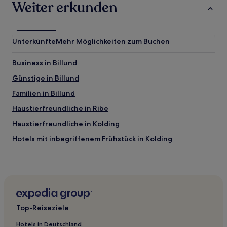
Weiter erkunden
Unterkünfte
Mehr Möglichkeiten zum Buchen
Business in Billund
Günstige in Billund
Familien in Billund
Haustierfreundliche in Ribe
Haustierfreundliche in Kolding
Hotels mit inbegriffenem Frühstück in Kolding
Günstige in Kolding
Familien in Kolding
Hotels nahe Bahnhof Vamdrup
Kolding Kommune: Hotels
Top-Reiseziele
Vejen Kommune: Hotels
Hotels in Deutschland