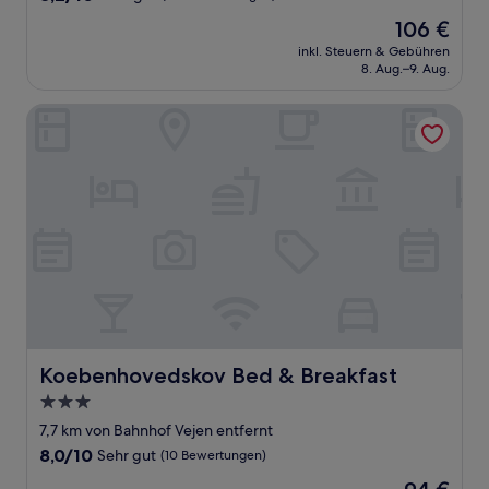
von
Der
106 €
10,
Preis
Sehr
inkl. Steuern & Gebühren
beträgt
8. Aug.–9. Aug.
gut,
106 €
(347
Bewertungen)
Koebenhovedskov Bed & Breakfast
Koebenhovedskov Bed & Breakfast
Koebenhovedskov Bed & Breakfast
3.0-
Sterne-
7,7 km von Bahnhof Vejen entfernt
Unterkunft
8.0
8,0/10
Sehr gut
(10 Bewertungen)
von
Der