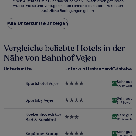
einen Aufenthalt mit 1 Übernachtung von 2 Erwachsenen gefunden
ist
wurde. Preise und Verfügbarkeiten können sich ändern. Es können
der
zusätzliche Bedingungen gelten.
niedrigste
Preis
Alle Unterkünfte anzeigen
pro
Nacht,
der
in
Vergleiche beliebte Hotels in der
den
letzten
Nähe von Bahnhof Vejen
24 Stunden
für
einen
Unterkünfte
Unterkunftsstandard
Gästebew
Aufenthalt
mit
Sehr gut
1 Übernachtung
Sportshotel Vejen
4.0-
8.2
672 Bewertu
von
Sterne-
2 Erwachsenen
Unterkunft
Sehr gut
gefunden
Sportsby Vejen
4.0-
8.2
347 Bewertu
wurde.
Sterne-
Preise
Unterkunft
Koebenhovedskov
Sehr gut
und
3.0-
8.0
Bed & Breakfast
10 Bewertun
Verfügbarkeiten
Sterne-
können
Unterkunft
Sehr gut
sich
Søgården Brørup
4.0-
8.2
306 Bewertu