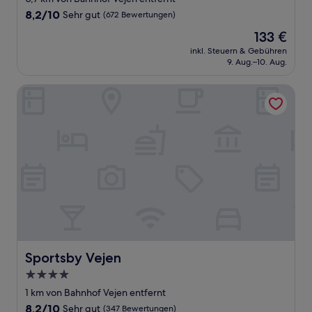
Unterkunft
8.2
8,2/10
Sehr gut
(672 Bewertungen)
von
Der
133 €
10,
Preis
Sehr
inkl. Steuern & Gebühren
beträgt
9. Aug.–10. Aug.
gut,
133 €
(672
Bewertungen)
Sportsby Vejen
Sportsby Vejen
Sportsby Vejen
4.0-
Sterne-
1 km von Bahnhof Vejen entfernt
Unterkunft
8.2
8,2/10
Sehr gut
(347 Bewertungen)