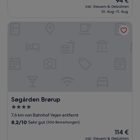
94 €
10,
Preis
Sehr
inkl. Steuern & Gebühren
beträgt
10. Aug.–11. Aug.
gut,
94 €
(10
Bewertungen)
Søgården Brørup
Søgården Brørup
Søgården Brørup
4.0-
Sterne-
7,6 km von Bahnhof Vejen entfernt
Unterkunft
8.2
8,2/10
Sehr gut
(306 Bewertungen)
von
Der
114 €
10,
Preis
Sehr
inkl. Steuern & Gebühren