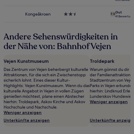
ändern.
Sterne-
Es
Unterkunft
Gut
können
Kongeåkroen
2.5-
7.0
41 Bewertun
zusätzliche
Sterne-
Bedingungen
Unterkunft
gelten.
Andere Sehenswürdigkeiten in
der Nähe von: Bahnhof Vejen
Vejen Kunstmuseum
Troldepark
Das Zentrum von Vejen beherbergt kulturelle
Warum gönnst du dir ni
Attraktionen, für die sich ein Zwischenstopp
der Familienattraktion 
sicherlich lohnt. Eines dieser Kultur-
Stadtzentrum von Vejen
Highlights: Vejen Kunstmuseum. Wenn du das
Parks in Vejen erkunden
kulturelle Angebot in Vejen in vollen Zügen
hierhin: Lindknud Erleb
genießen möchtest, plane einen Abstecher
Lunderskov Hundewies
hierhin: Troldepark, Askov Kirche und Askov
Weniger anzeigen
Hochschule und Nachschule.
Weniger anzeigen
Unterkünfte anzeigen
Unterkünfte anzeige