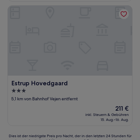
Bewertungen)
Estrup Hovedgaard
Estrup Hovedgaard
Estrup Hovedgaard
3.0-
Sterne-
5,1 km von Bahnhof Vejen entfernt
Unterkunft
Der
211 €
Preis
inkl. Steuern & Gebühren
beträgt
15. Aug.–16. Aug.
211 €
Dies
Dies ist der niedrigste Preis pro Nacht, der in den letzten 24 Stunden für