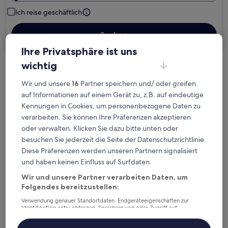
Ich reise geschäftlich
Suchen
Ihre Privatsphäre ist uns
wichtig
Wir und unsere
16
Partner speichern und/ oder greifen
Kostenlose Stornierung bei
auf Informationen auf einem Gerät zu, z.B. auf eindeutige
Planänderungen
Kennungen in Cookies, um personenbezogene Daten zu
verarbeiten. Sie können Ihre Präferenzen akzeptieren
Verdiene Prämien für jede
oder verwalten. Klicken Sie dazu bitte unten oder
wahrgenommene Übernachtung
besuchen Sie jederzeit die Seite der Datenschutzrichtlinie.
Diese Präferenzen werden unseren Partnern signalisiert
Mehr sparen mit Preisen für Mitglieder
und haben keinen Einfluss auf Surfdaten.
Wir und unsere Partner verarbeiten Daten, um
Folgendes bereitzustellen:
Verwendung genauer Standortdaten. Endgeräteeigenschaften zur
Überprüfe die Preise für diese Daten
Identifikation aktiv abfragen. Speichern von oder Zugriff auf
Informationen auf einem Endgerät. Personalisierte Werbung und
Inhalte, Messung von Werbeleistung und der Performance von Inhalten,
Nächstes Wochenende
In zwei Wochen