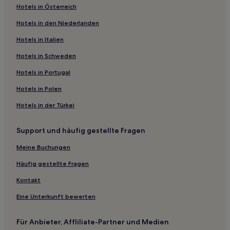
Hotels in Österreich
Hotels nahe Johannesburg Zoo
Hotels in den Niederlanden
Hotels nahe The MARC
Hotels in Italien
Hotels nahe Adler Museum of Medicine
Sunninghill: Hotels
Hotels in Schweden
Croydon: Hotels
Hotels in Portugal
Morningside: Hotels
Hotels in Polen
Hotels nahe Bruma Flea Market
Hotels in der Türkei
Daveyton: Hotels
Support und häufig gestellte Fragen
Hotels nahe Dunkeld West Shopping Centre
Meine Buchungen
Benmore Gardens: Hotels
Parktown: Hotels
Häufig gestellte Fragen
Hotels nahe Netcare Sunninghill Hospital
Kontakt
Dunkeld: Hotels
Eine Unterkunft bewerten
Hotels nahe Wanderers Stadium
Für Anbieter, Affliliate-Partner und Medien
Kaalfontein Hotels