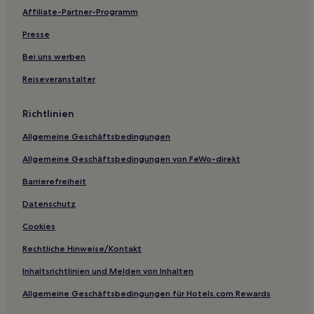
Affiliate-Partner-Programm
Hotels nahe Universität Witwatersrand
Presse
Malvern: Hotels
Alexandra: Hotels
Bei uns werben
Buccleuch: Hotels
Reiseveranstalter
Marlboro: Hotels
Richtlinien
Hotels nahe O. R. Tambo International
Allgemeine Geschäftsbedingungen
Hyde Park: Hotels
Allgemeine Geschäftsbedingungen von FeWo-direkt
Hotels nahe James and Ethel Gray Park
Barrierefreiheit
Hotels nahe Greenstone Shopping Centre
Parkview: Hotels
Datenschutz
Turffontein: Hotels
Cookies
Hotels nahe Netcare Waterfall City Hospital
Rechtliche Hinweise/Kontakt
Bedfordview: Hotels
Inhaltsrichtlinien und Melden von Inhalten
Hotels nahe Bahnhof Johannesburg Park
Allgemeine Geschäftsbedingungen für Hotels.com Rewards
Hotels nahe The Pyramid Conference & Venue Centre