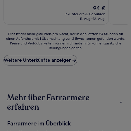
von
von
Der
94 €
10,
10,
Preis
Wunderbar,
Gut,
inkl. Steuern & Gebühren
beträgt
(39
(25
11. Aug.–12. Aug.
94 €
Bewertungen)
Bewertun
Dies
Dies ist der niedrigste Preis pro Nacht, der in den letzten 24 Stunden für
einen Aufenthalt mit 1 Übernachtung von 2 Erwachsenen gefunden wurde.
ist
Preise und Verfügbarkeiten können sich ändern. Es können zusätzliche
der
Bedingungen gelten.
niedrigste
Preis
Weitere Unterkünfte anzeigen
pro
Nacht,
der
in
den
letzten
24 Stunden
Mehr über Farrarmere
für
einen
erfahren
Aufenthalt
mit
1 Übernachtung
Farrarmere im Überblick
von
2 Erwachsenen