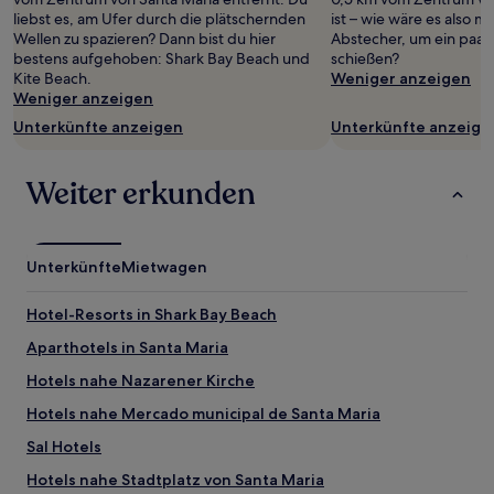
wurde.
liebst es, am Ufer durch die plätschernden
ist – wie wäre es also m
Preise
Wellen zu spazieren? Dann bist du hier
Abstecher, um ein paar
und
bestens aufgehoben: Shark Bay Beach und
schießen?
Verfügbarkeiten
Kite Beach.
Weniger anzeigen
können
Weniger anzeigen
sich
ändern.
Unterkünfte anzeigen
Unterkünfte anzeige
Es
können
zusätzliche
Weiter erkunden
Bedingungen
gelten.
Unterkünfte
Mietwagen
Hotel-Resorts in Shark Bay Beach
Aparthotels in Santa Maria
Hotels nahe Nazarener Kirche
Hotels nahe Mercado municipal de Santa Maria
Sal Hotels
Hotels nahe Stadtplatz von Santa Maria