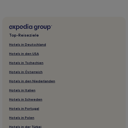
Günstige in Santa Maria
Hotels mit inbegriffenem Frühstück in Santa Maria
Hotels mit Fitnessbereich in Santa Maria
Business in Sal
Top-Reiseziele
Günstige in Sal
Hotels in Deutschland
Hotels mit inbegriffenem Frühstück in Sal
Hotels in den USA
Familien in Sal
Hotels in Tschechien
Hotels mit Wellnessbereich in Sal
Hotels in Österreich
Günstige nahe Shark Bay Beach
Hotels in den Niederlanden
Luxus nahe Shark Bay Beach
2-Sterne-Hotels in Sal
Hotels in Italien
Hotels in Schweden
Hotels in Portugal
Hotels in Polen
Hotels in der Türkei