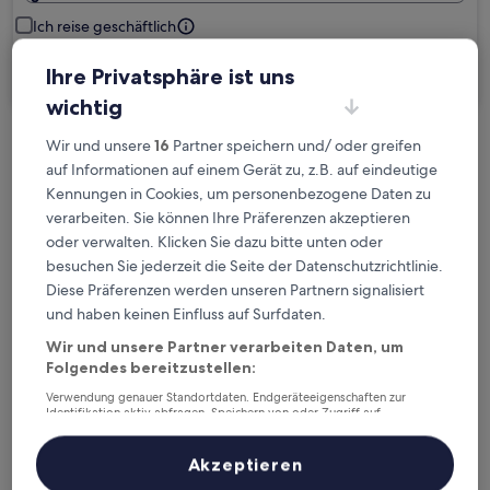
Ich reise geschäftlich
Ihre Privatsphäre ist uns
Suchen
wichtig
Wir und unsere
16
Partner speichern und/ oder greifen
Kostenlose Stornierung bei
auf Informationen auf einem Gerät zu, z.B. auf eindeutige
Planänderungen
Kennungen in Cookies, um personenbezogene Daten zu
verarbeiten. Sie können Ihre Präferenzen akzeptieren
Verdiene Prämien für jede
oder verwalten. Klicken Sie dazu bitte unten oder
wahrgenommene Übernachtung
besuchen Sie jederzeit die Seite der Datenschutzrichtlinie.
Diese Präferenzen werden unseren Partnern signalisiert
und haben keinen Einfluss auf Surfdaten.
Mehr sparen mit Preisen für Mitglieder
Wir und unsere Partner verarbeiten Daten, um
Folgendes bereitzustellen:
Verwendung genauer Standortdaten. Endgeräteeigenschaften zur
Überprüfe die Preise für diese Daten
Identifikation aktiv abfragen. Speichern von oder Zugriff auf
Informationen auf einem Endgerät. Personalisierte Werbung und
Inhalte, Messung von Werbeleistung und der Performance von Inhalten,
Heute
Morgen
Zielgruppenforschung sowie Entwicklung und Verbesserung von
Akzeptieren
Angeboten.
6. Aug. - 7. Aug.
7. Aug. - 8. Aug.