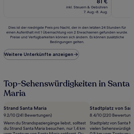
81 €
10,
10,
Preis
Gut,
Hervorrag
inkl. Steuern & Gebühren
beträgt
(115
(59
7. Aug.–8. Aug.
81 €
Bewertungen)
Bewertun
Dies
Dies ist der niedrigste Preis pro Nacht, der in den letzten 24 Stunden für
einen Aufenthalt mit 1 Übernachtung von 2 Erwachsenen gefunden wurde.
ist
Preise und Verfügbarkeiten können sich ändern. Es können zusätzliche
der
Bedingungen gelten.
niedrigste
Preis
Weitere Unterkünfte anzeigen
pro
Nacht,
der
in
den
Top-Sehenswürdigkeiten in Santa
letzten
24 Stunden
Maria
für
einen
Aufenthalt
Strand Santa Maria
Stadtplatz von San
mit
1 Übernachtung
9.2/10 (241 Bewertungen)
8.4/10 (220 Bewertung
von
Wenn du Strandspaziergänge liebst, solltest
Stadtplatz von Santa Mar
2 Erwachsenen
du Strand Santa Maria besuchen, nur 1,4 km
vielen Sehenswürdigke
gefunden
vom Zentrum von Santa Maria entfernt. Du
0,5 km vom Zentrum von