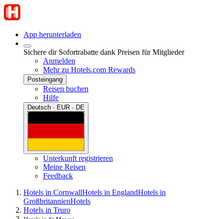
App herunterladen
Sichere dir Sofortrabatte dank Preisen für Mitglieder
Anmelden
Mehr zu Hotels.com Rewards
Posteingang
Reisen buchen
Hilfe
Deutsch · EUR · DE
Unterkunft registrieren
Meine Reisen
Feedback
Hotels in Cornwall
Hotels in England
Hotels in
Großbritannien
Hotels
Hotels in Truro