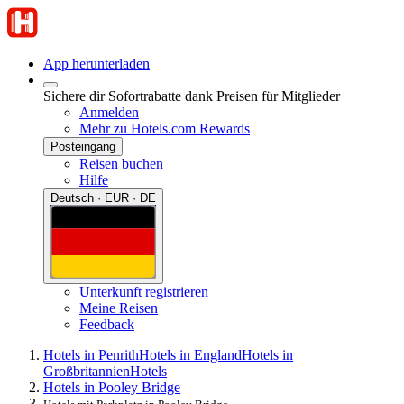
App herunterladen
Sichere dir Sofortrabatte dank Preisen für Mitglieder
Anmelden
Mehr zu Hotels.com Rewards
Posteingang
Reisen buchen
Hilfe
Deutsch · EUR · DE
Unterkunft registrieren
Meine Reisen
Feedback
Hotels in Penrith
Hotels in England
Hotels in
Großbritannien
Hotels
Hotels in Pooley Bridge