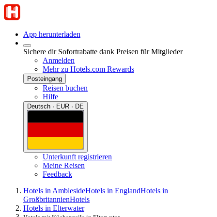
App herunterladen
Sichere dir Sofortrabatte dank Preisen für Mitglieder
Anmelden
Mehr zu Hotels.com Rewards
Posteingang
Reisen buchen
Hilfe
Deutsch · EUR · DE
Unterkunft registrieren
Meine Reisen
Feedback
Hotels in Ambleside
Hotels in England
Hotels in
Großbritannien
Hotels
Hotels in Elterwater