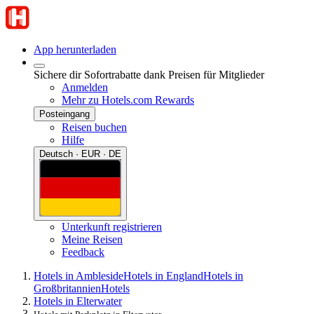
App herunterladen
Sichere dir Sofortrabatte dank Preisen für Mitglieder
Anmelden
Mehr zu Hotels.com Rewards
Posteingang
Reisen buchen
Hilfe
Deutsch · EUR · DE
Unterkunft registrieren
Meine Reisen
Feedback
Hotels in Ambleside
Hotels in England
Hotels in
Großbritannien
Hotels
Hotels in Elterwater