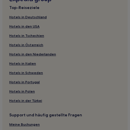
Lgbtqia-Freundliche in Bratislava
Top-Reiseziele
Hotels mit Küchenzeile in Bratislava
Hotels in Deutschland
Hotels mit Pool in Bratislava
Hotels in den USA
Hotels mit inbegriffenem Frühstück in Bratislava
Hotels in Tschechien
Günstige in Bratislava
Hotels in Österreich
Haustierfreundliche in Bratislava
Hotels in den Niederlanden
Hotels mit Parkplatz in Bratislava
Luxus in Bratislava
Hotels in Italien
Hotels mit Wellnessbereich in Bratislava
Hotels in Schweden
Familien in Bratislava
Hotels in Portugal
Vajnory: Hotels
Hotels in Polen
Ružinov: Hotels
Hotels in der Türkei
Podunajské Biskupice: Hotels
Support und häufig gestellte Fragen
Hotels nahe Tehelne Pole Stadion
Malý Biel: Hotels
Meine Buchungen