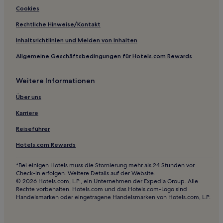
Nové Mesto: Hotels
Cookies
Rača: Hotels
Rechtliche Hinweise/Kontakt
Hotels nahe Stadion Pasienky
Inhaltsrichtlinien und Melden von Inhalten
Hotels nahe Zlaté Piesky
Allgemeine Geschäftsbedingungen für Hotels.com Rewards
Bratislava Hotels
Weitere Informationen
Hotels nahe Atlantis Wissenschaftszentrum
Hotels nahe Einkaufszentrum Eurovea
Über uns
Hotels nahe Bahnhof Bratislava-Nové Mesto
Karriere
Hotels nahe Blaue Kirche
Reiseführer
Hotels.com Rewards
*Bei einigen Hotels muss die Stornierung mehr als 24 Stunden vor
Check-in erfolgen. Weitere Details auf der Website.
© 2026 Hotels.com, L.P., ein Unternehmen der Expedia Group. Alle
Rechte vorbehalten. Hotels.com und das Hotels.com-Logo sind
Handelsmarken oder eingetragene Handelsmarken von Hotels.com, L.P.