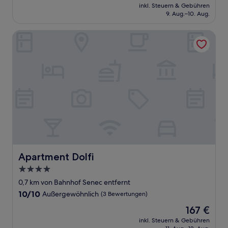
Preis
Hervorragend,
inkl. Steuern & Gebühren
beträgt
9. Aug.–10. Aug.
(40
130 €
Bewertungen)
Apartment Dolfi
Apartment Dolfi
Apartment Dolfi
4.0-
Sterne-
0,7 km von Bahnhof Senec entfernt
Unterkunft
10.0
10/10
Außergewöhnlich
(3 Bewertungen)
von
Der
167 €
10,
Preis
Außergewöhnlich,
inkl. Steuern & Gebühren
beträgt