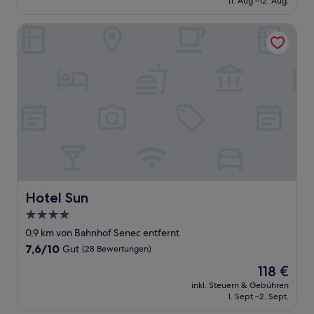
11. Aug.–12. Aug.
(3
167 €
Bewertungen)
Hotel Sun
Hotel Sun
Hotel Sun
4.0-
Sterne-
0,9 km von Bahnhof Senec entfernt
Unterkunft
7.6
7,6/10
Gut
(28 Bewertungen)
von
Der
118 €
10,
Preis
Gut,
inkl. Steuern & Gebühren
beträgt
1. Sept.–2. Sept.
(28
118 €
Bewertungen)