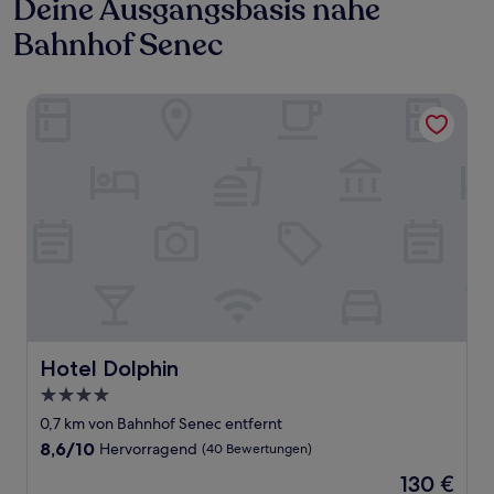
Deine Ausgangsbasis nahe
Bahnhof Senec
Hotel Dolphin
Hotel Dolphin
Hotel Dolphin
4.0-
Sterne-
0,7 km von Bahnhof Senec entfernt
Unterkunft
8.6
8,6/10
Hervorragend
(40 Bewertungen)
von
Der
130 €
10,