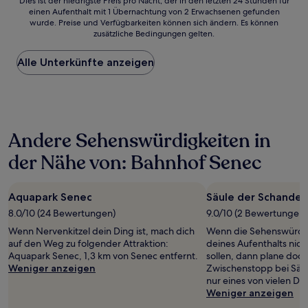
Dies
Dies ist der niedrigste Preis pro Nacht, der in den letzten 24 Stunden für
einen Aufenthalt mit 1 Übernachtung von 2 Erwachsenen gefunden
ist
wurde. Preise und Verfügbarkeiten können sich ändern. Es können
der
zusätzliche Bedingungen gelten.
niedrigste
Preis
Alle Unterkünfte anzeigen
pro
Nacht,
der
in
den
letzten
Andere Sehenswürdigkeiten in
24 Stunden
für
der Nähe von: Bahnhof Senec
einen
Aufenthalt
mit
Aquapark Senec
Säule der Schande
1 Übernachtung
von
8.0/10 (24 Bewertungen)
9.0/10 (2 Bewertungen)
2 Erwachsenen
Wenn Nervenkitzel dein Ding ist, mach dich
Wenn die Sehenswürdi
gefunden
auf den Weg zu folgender Attraktion:
deines Aufenthalts nic
wurde.
Aquapark Senec, 1,3 km von Senec entfernt.
sollen, dann plane doch
Preise
Weniger anzeigen
Zwischenstopp bei Säu
und
nur eines von vielen De
Verfügbarkeiten
Weniger anzeigen
können