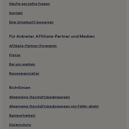
Hotels nahe Peugeot Arena
Häufig gestellte Fragen
Hotels nahe TIPOS Arena
Kontakt
Častá Hotels
Eine Unterkunft bewerten
Hotels nahe Bahnhof Bratislava Predmestie
Für Anbieter, Affliliate-Partner und Medien
Bezirk Pezinok: Hotels
Affiliate-Partner-Programm
Kaplna Hotels
Píla Hotels
Presse
Most pri Bratislave Hotels
Bei uns werben
Vrakuňa: Hotels
Reiseveranstalter
Hotels nahe Einkaufszentrum Central Bratislava
Richtlinien
Nový Svet Hotels
Allgemeine Geschäftsbedingungen
Dubová Hotels
Allgemeine Geschäftsbedingungen von FeWo-direkt
Hotels nahe Avion Einkaufspark
Entenberg Hotels
Barrierefreiheit
Nivy: Hotels
Datenschutz