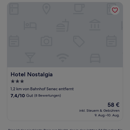
Hotel Nostalgia
Hotel Nostalgia
Hotel Nostalgia
3.0-
Sterne-
1,2 km von Bahnhof Senec entfernt
Unterkunft
7.4
7,4/10
Gut
(8 Bewertungen)
von
Der
58 €
10,
Preis
Gut,
inkl. Steuern & Gebühren
beträgt
9. Aug.–10. Aug.
(8
58 €
Bewertungen)