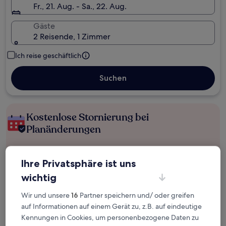
Fr., 21. Aug. - Sa., 22. Aug.
Gäste
2 Reisende, 1 Zimmer
Ich reise geschäftlich
Suchen
Kostenlose Stornierung bei
Planänderungen
Verdiene Prämien für jede
Ihre Privatsphäre ist uns
wahrgenommene Übernachtung
wichtig
Mehr sparen mit Preisen für Mitglieder
Wir und unsere
16
Partner speichern und/ oder greifen
auf Informationen auf einem Gerät zu, z.B. auf eindeutige
Kennungen in Cookies, um personenbezogene Daten zu