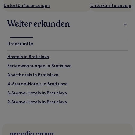
sich
Unterkünfte anzeigen
Unterkünfte anzeige
ändern.
Es
können
Weiter erkunden
zusätzliche
Bedingungen
gelten.
Unterkünfte
Hostels in Bratislava
Ferienwohnungen in Bratislava
Aparthotels in Bratislava
4-Sterne-Hotels in Bratislava
3-Sterne-Hotels in Bratislava
2-Sterne-Hotels in Bratislava
Familien in Senec
Luxus in Senec
Hotels mit Fitnessbereich in Bratislava