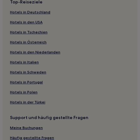
Top-Reiseziele
Hotels mit Parkplatz in Altstadt von Pilsen
Hotels in Deutschland
Hotels nahe Museum des Historischen Untergrunds von
Plzeň
Hotels in den USA
Hotels nahe CEZ Arena
Hotels in Tschechien
Hotels nahe Große Synagoge
Hotels in Österreich
Hotels nahe Lochotín Park
Hotels in den Niederlanden
Hotels nahe Patton-Denkmal Pilsen
Hotels in Italien
Hotels nahe Unterirdisches Plzeň
Hotels in Schweden
Hotels nahe Renaissance-Rathaus
Hotels in Portugal
Hotels nahe Perner-Haus
Hotels in Polen
Hotels nahe Haus Nr. 83 in der Prager Straße
Hotels in der Türkei
Hotels nahe Brauereimuseum
Hotels nahe Škoda Museum Pilsen
Support und häufig gestellte Fragen
Hotels nahe St.-Bartholomäus-Kirche
Meine Buchungen
Božkov Hotels
Häufig gestellte Fragen