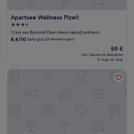
Apartsee Wellness Plzeň
Apartsee Wellness Plzeň
3.5-
Sterne-
1,1 km von Bahnhof Plzen hlavní nádraží entfernt
Unterkunft
8.4
8,4/10
Sehr gut
(29 Bewertungen)
von
Der
59 €
10,
Preis
Sehr
inkl. Steuern & Gebühren
beträgt
11. Aug.–12. Aug.
gut,
59 €
(29
Bewertungen)
Hotel Palace