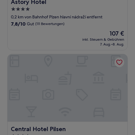
Astory Hotel
Astory Hotel
4.0-
Sterne-
0,2 km von Bahnhof Plzen hlavní nádraží entfernt
Unterkunft
7.8
7,8/10
Gut
(111 Bewertungen)
von
Der
107 €
10,
Preis
Gut,
inkl. Steuern & Gebühren
beträgt
7. Aug.–8. Aug.
(111
107 €
Bewertungen)
Central Hotel Pilsen
Central Hotel Pilsen
Central Hotel Pilsen