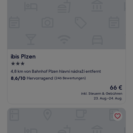
ibis Plzen
ibis Plzen
3.0-
Sterne-
4,8 km von Bahnhof Plzen hlavní nádraží entfernt
Unterkunft
8.6
8,6/10
Hervorragend
(246 Bewertungen)
von
Der
66 €
10,
Preis
Hervorragend,
inkl. Steuern & Gebühren
beträgt
23. Aug.–24. Aug.
(246
66 €
Bewertungen)
Hotel York