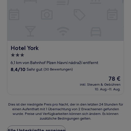
Hotel York
Hotel York
3.0-
Sterne-
6,1 km von Bahnhof Plzen hlavní nádraží entfernt
Unterkunft
8.4
8,4/10
Sehr gut
(30 Bewertungen)
von
Der
78 €
10,
Preis
Sehr
inkl. Steuern & Gebühren
beträgt
10. Aug.–11. Aug.
gut,
78 €
(30
Bewertungen)
Dies
Dies ist der niedrigste Preis pro Nacht, der in den letzten 24 Stunden für
einen Aufenthalt mit 1 Übernachtung von 2 Erwachsenen gefunden
ist
wurde. Preise und Verfügbarkeiten können sich ändern. Es können
der
zusätzliche Bedingungen gelten.
niedrigste
Preis
Alle Unterkünfte anzeigen
pro