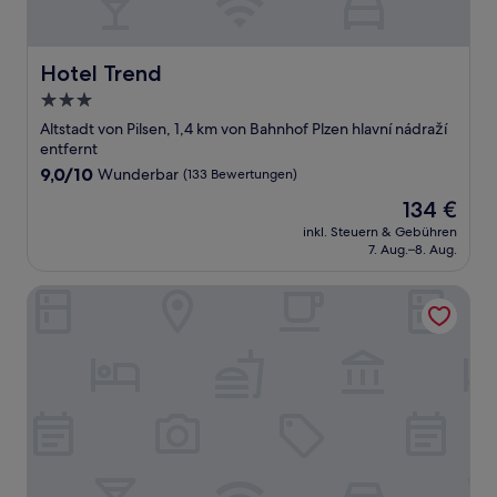
Hotel Trend
Hotel Trend
3.0-
Sterne-
Altstadt von Pilsen, 1,4 km von Bahnhof Plzen hlavní nádraží
Unterkunft
entfernt
9.0
9,0/10
Wunderbar
(133 Bewertungen)
von
Der
134 €
10,
Preis
Wunderbar,
inkl. Steuern & Gebühren
beträgt
7. Aug.–8. Aug.
(133
134 €
Bewertungen)
Apartsee Wellness Plzeň