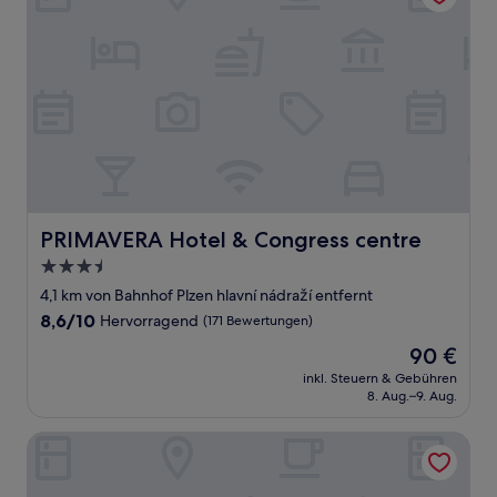
PRIMAVERA Hotel & Congress centre
PRIMAVERA Hotel & Congress centre
3.5-
Sterne-
4,1 km von Bahnhof Plzen hlavní nádraží entfernt
Unterkunft
8.6
8,6/10
Hervorragend
(171 Bewertungen)
von
Der
90 €
10,
Preis
Hervorragend,
inkl. Steuern & Gebühren
beträgt
8. Aug.–9. Aug.
(171
90 €
Bewertungen)
ibis Plzen