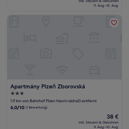
Gut,
inkl. Steuern & Gebühren
beträgt
11. Aug.–12. Aug.
(87
70 €
Bewertungen)
Apartmány Plzeň Zborovská
Apartmány Plzeň Zborovská
Apartmány Plzeň Zborovská
3.0-
Sterne-
1,9 km von Bahnhof Plzen hlavní nádraží entfernt
Unterkunft
6.0
6,0/10
(1 Bewertung)
von
Der
38 €
10,
Preis
(1
inkl. Steuern & Gebühren
beträgt
9. Aug.–10. Aug.
Bewertung)