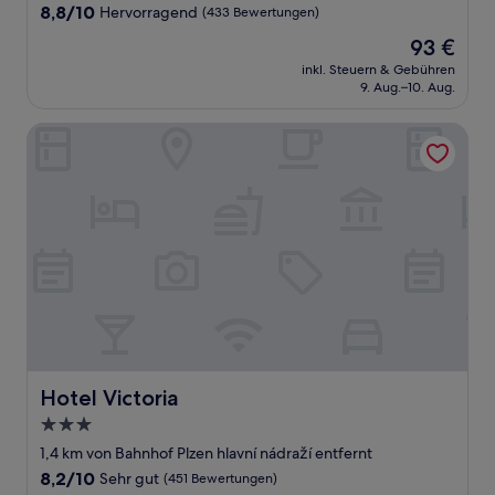
Unterkunft
8.8
8,8/10
Hervorragend
(433 Bewertungen)
von
Der
93 €
10,
Preis
Hervorragend,
inkl. Steuern & Gebühren
beträgt
9. Aug.–10. Aug.
(433
93 €
Bewertungen)
Hotel Victoria
Hotel Victoria
Hotel Victoria
3.0-
Sterne-
1,4 km von Bahnhof Plzen hlavní nádraží entfernt
Unterkunft
8.2
8,2/10
Sehr gut
(451 Bewertungen)