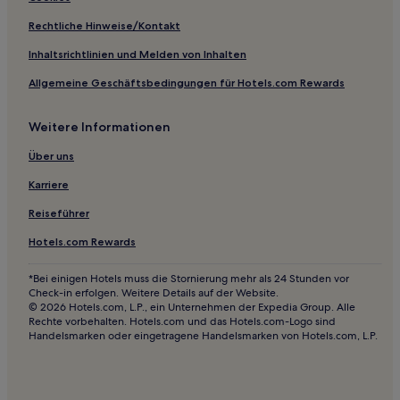
Hotels nahe St.-Bartholomäus-Kathedrale
Rechtliche Hinweise/Kontakt
Hotels nahe Divadlo J. K. Tyla
Inhaltsrichtlinien und Melden von Inhalten
3-Sterne-Hotels in Pilsen
Allgemeine Geschäftsbedingungen für Hotels.com Rewards
3-Sterne-Hotels in Plzeň 3
4-Sterne-Hotels in Plzeň 3
Weitere Informationen
3-Sterne-Hotels in Altstadt von Pilsen
Über uns
Karriere
Reiseführer
Hotels.com Rewards
*Bei einigen Hotels muss die Stornierung mehr als 24 Stunden vor
Check-in erfolgen. Weitere Details auf der Website.
© 2026 Hotels.com, L.P., ein Unternehmen der Expedia Group. Alle
Rechte vorbehalten. Hotels.com und das Hotels.com-Logo sind
Handelsmarken oder eingetragene Handelsmarken von Hotels.com, L.P.