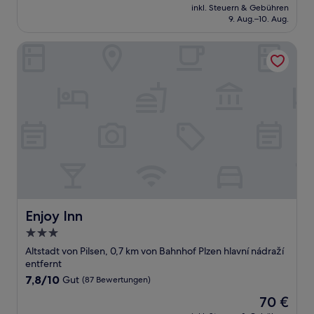
Preis
Sehr
inkl. Steuern & Gebühren
beträgt
9. Aug.–10. Aug.
gut,
105 €
(49
Bewertungen)
Enjoy Inn
Enjoy Inn
Enjoy Inn
3.0-
Sterne-
Altstadt von Pilsen, 0,7 km von Bahnhof Plzen hlavní nádraží
Unterkunft
entfernt
7.8
7,8/10
Gut
(87 Bewertungen)
von
Der
70 €
10,
Preis