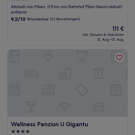
Sterne-
Altstadt von Pilsen, 0,9 km von Bahnhof Plzen hlavní nádraží
Unterkunft
entfernt
9.2
9,2/10
Wunderbar
(22 Bewertungen)
von
Der
111 €
10,
Preis
Wunderbar,
inkl. Steuern & Gebühren
beträgt
12. Aug.–13. Aug.
(22
111 €
Bewertungen)
Wellness Penzion U Gigantu
Wellness Penzion U Gigantu
Wellness Penzion U Gigantu
4.0-