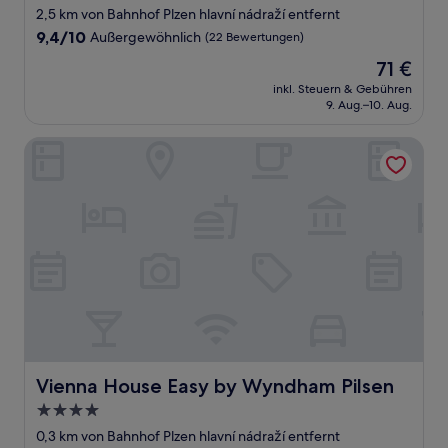
Sterne-
2,5 km von Bahnhof Plzen hlavní nádraží entfernt
Unterkunft
9.4
9,4/10
Außergewöhnlich
(22 Bewertungen)
von
Der
71 €
10,
Preis
Außergewöhnlich,
inkl. Steuern & Gebühren
beträgt
9. Aug.–10. Aug.
(22
71 €
Bewertungen)
Vienna House Easy by Wyndham Pilsen
Vienna House Easy by Wyndham Pilsen
Vienna House Easy by Wyndham Pilsen
4.0-
Sterne-
0,3 km von Bahnhof Plzen hlavní nádraží entfernt