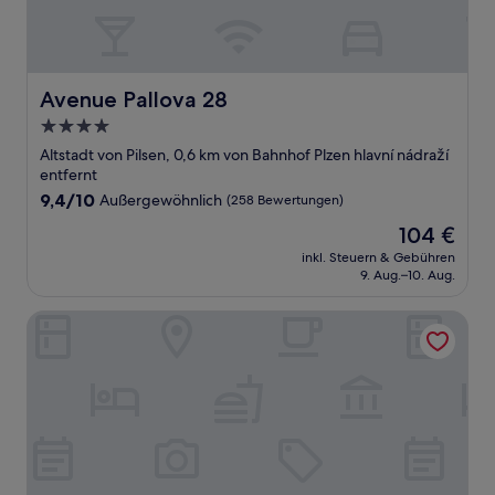
Avenue Pallova 28
Avenue Pallova 28
4.0-
Sterne-
Altstadt von Pilsen, 0,6 km von Bahnhof Plzen hlavní nádraží
Unterkunft
entfernt
9.4
9,4/10
Außergewöhnlich
(258 Bewertungen)
von
Der
104 €
10,
Preis
Außergewöhnlich,
inkl. Steuern & Gebühren
beträgt
9. Aug.–10. Aug.
(258
104 €
Bewertungen)
Courtyard By Marriott Pilsen