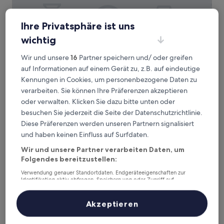
Ihre Privatsphäre ist uns
wichtig
Courtyard By Marriott Pilsen
Courtyard By Marriott Pilsen
4.0-
Wir und unsere
16
Partner speichern und/ oder greifen
Sterne-
Altstadt von Pilsen, 0,8 km von Bahnhof Plzen hlavní nádraží
auf Informationen auf einem Gerät zu, z.B. auf eindeutige
Unterkunft
entfernt
Kennungen in Cookies, um personenbezogene Daten zu
9.0
9,0/10
Wunderbar
(603 Bewertungen)
verarbeiten. Sie können Ihre Präferenzen akzeptieren
von
Der
82 €
oder verwalten. Klicken Sie dazu bitte unten oder
10,
Preis
Wunderbar,
besuchen Sie jederzeit die Seite der Datenschutzrichtlinie.
inkl. Steuern & Gebühren
beträgt
9. Aug.–10. Aug.
(603
Diese Präferenzen werden unseren Partnern signalisiert
82 €
Bewertungen)
und haben keinen Einfluss auf Surfdaten.
Boutique Hotel Rango
Wir und unsere Partner verarbeiten Daten, um
Folgendes bereitzustellen:
Verwendung genauer Standortdaten. Endgeräteeigenschaften zur
Identifikation aktiv abfragen. Speichern von oder Zugriff auf
Informationen auf einem Endgerät. Personalisierte Werbung und
Inhalte, Messung von Werbeleistung und der Performance von Inhalten,
Zielgruppenforschung sowie Entwicklung und Verbesserung von
Akzeptieren
Angeboten.
Liste der Partner (Lieferanten)