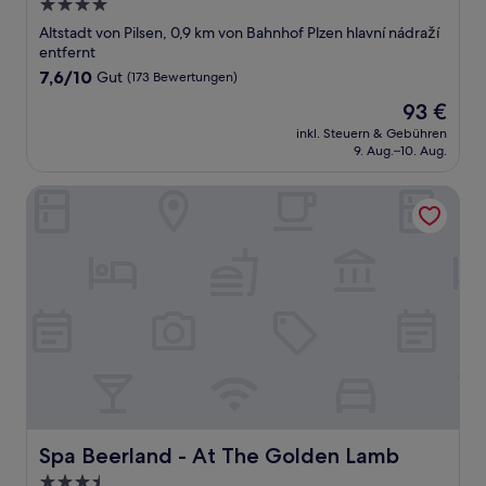
4.0-
Sterne-
Altstadt von Pilsen, 0,9 km von Bahnhof Plzen hlavní nádraží
Unterkunft
entfernt
7.6
7,6/10
Gut
(173 Bewertungen)
von
Der
93 €
10,
Preis
Gut,
inkl. Steuern & Gebühren
beträgt
9. Aug.–10. Aug.
(173
93 €
Bewertungen)
Spa Beerland - At The Golden Lamb
Spa Beerland - At The Golden Lamb
Spa Beerland - At The Golden Lamb
3.5-