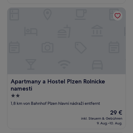
38 €
Apartmany a Hostel Plzen Rolnicke namesti
Apartmany a Hostel Plzen Rolnicke namesti
Apartmany a Hostel Plzen Rolnicke
namesti
2.0-
Sterne-
1,8 km von Bahnhof Plzen hlavní nádraží entfernt
Unterkunft
Der
29 €
Preis
inkl. Steuern & Gebühren
beträgt
9. Aug.–10. Aug.
29 €