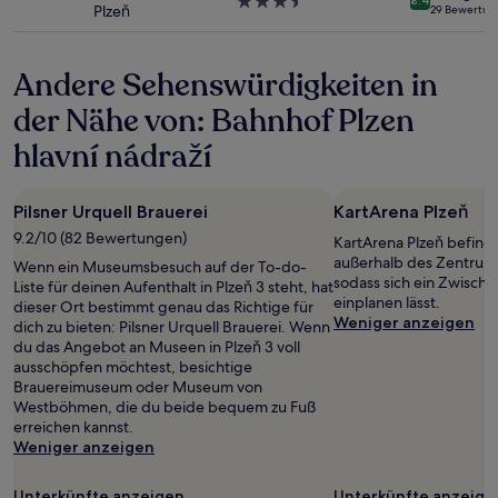
Bedingungen
3.5-
8.4
Plzeň
29 Bewertun
gelten.
Sterne-
Unterkunft
Andere Sehenswürdigkeiten in
der Nähe von: Bahnhof Plzen
hlavní nádraží
Pilsner Urquell Brauerei
KartArena Plzeň
9.2/10 (82 Bewertungen)
KartArena Plzeň befinde
außerhalb des Zentrums
Wenn ein Museumsbesuch auf der To-do-
sodass sich ein Zwisch
Liste für deinen Aufenthalt in Plzeň 3 steht, hat
einplanen lässt.
dieser Ort bestimmt genau das Richtige für
Weniger anzeigen
dich zu bieten: Pilsner Urquell Brauerei. Wenn
du das Angebot an Museen in Plzeň 3 voll
ausschöpfen möchtest, besichtige
Brauereimuseum oder Museum von
Westböhmen, die du beide bequem zu Fuß
erreichen kannst.
Weniger anzeigen
Unterkünfte anzeigen
Unterkünfte anzeige