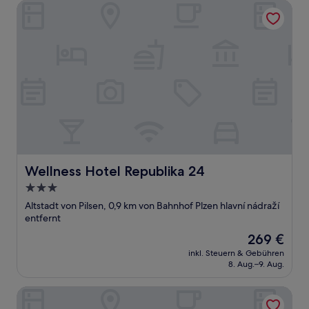
Wellness Hotel Republika 24
Wellness Hotel Republika 24
Wellness Hotel Republika 24
3.0-
Sterne-
Altstadt von Pilsen, 0,9 km von Bahnhof Plzen hlavní nádraží
Unterkunft
entfernt
Der
269 €
Preis
inkl. Steuern & Gebühren
beträgt
8. Aug.–9. Aug.
269 €
PRIMAVERA Hotel & Congress centre