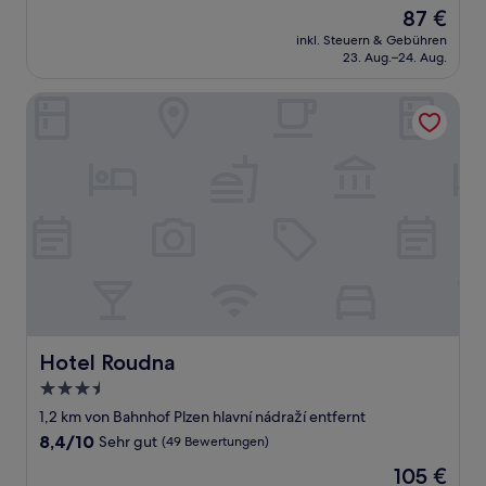
von
Der
87 €
10,
Preis
Sehr
inkl. Steuern & Gebühren
beträgt
23. Aug.–24. Aug.
gut,
87 €
(451
Bewertungen)
Hotel Roudna
Hotel Roudna
Hotel Roudna
3.5-
Sterne-
1,2 km von Bahnhof Plzen hlavní nádraží entfernt
Unterkunft
8.4
8,4/10
Sehr gut
(49 Bewertungen)
von
Der
105 €
10,