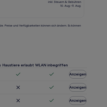
Preis
inkl. Steuern & Gebühren
beträgt
10. Aug.–11. Aug.
131 €
rde. Preise und Verfügbarkeiten können sich ändern. Es können
s
Haustiere erlaubt
WLAN inbegriffen
Anzeigen
Anzeigen
Anzeigen