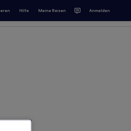
ieren
Hilfe
Meine Reisen
Anmelden