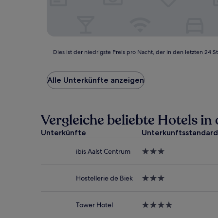
Dies
Dies ist der niedrigste Preis pro Nacht, der in den letzten 
ist
der
niedrigste
Alle Unterkünfte anzeigen
Preis
pro
Nacht,
der
Vergleiche beliebte Hotels 
in
den
Unterkünfte
Unterkunftsstandard
letzten
24 Stunden
ibis Aalst Centrum
3.0-
für
Sterne-
einen
Unterkunft
Aufenthalt
Hostellerie de Biek
3.0-
mit
Sterne-
1 Übernachtung
Unterkunft
von
Tower Hotel
4.0-
2 Erwachsenen
Sterne-