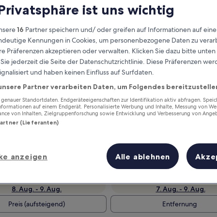
 Privatsphäre ist uns wichtig
nsere
16
Partner speichern und/ oder greifen auf Informationen auf ein
eindeutige Kennungen in Cookies, um personenbezogene Daten zu verarb
e Präferenzen akzeptieren oder verwalten. Klicken Sie dazu bitte unten
ie jederzeit die Seite der Datenschutzrichtlinie. Diese Präferenzen we
ignalisiert und haben keinen Einfluss auf Surfdaten.
unsere Partner verarbeiten Daten, um Folgendes bereitzustelle
enauer Standortdaten. Endgeräteeigenschaften zur Identifikation aktiv abfragen. Spei
Verdiene Prämien für jede
Informationen auf einem Endgerät. Personalisierte Werbung und Inhalte, Messung von We
ance von Inhalten, Zielgruppenforschung sowie Entwicklung und Verbesserung von Ange
wahrgenommene Übernachtung
Partner (Lieferanten)
ke anzeigen
Alle ablehnen
Akze
Morgen
Dieses Wochenende
8. Aug. - 9. Aug.
7. Aug. - 9. Aug.
Preis (aufsteigend)
Entfernung