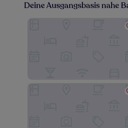
Deine Ausgangsbasis nahe 
ibis Aalst Centrum
Hostellerie de Biek