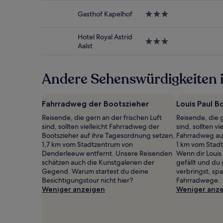
gefunden
Unterkunft
wurde.
Gasthof Kapelhof
3.0-
Preise
Sterne-
und
Unterkunft
Verfügbarkeiten
Hotel Royal Astrid
3.0-
können
Aalst
Sterne-
sich
Unterkunft
ändern.
Es
Andere Sehenswürdigkeiten 
können
zusätzliche
Bedingungen
Fahrradweg der Bootszieher
Louis Paul 
gelten.
Reisende, die gern an der frischen Luft
Reisende, die g
sind, sollten vielleicht Fahrradweg der
sind, sollten vi
Bootszieher auf ihre Tagesordnung setzen,
Fahrradweg au
1,7 km vom Stadtzentrum von
1 km vom Stadt
Denderleeuw entfernt. Unsere Reisenden
Wenn dir Louis
schätzen auch die Kunstgalerien der
gefällt und du 
Gegend. Warum startest du deine
verbringst, spa
Besichtigungstour nicht hier?
Fahrradwege.
Weniger anzeigen
Weniger anz