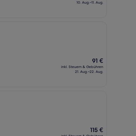
beträgt
10. Aug.–11. Aug.
132 €
Der
91 €
Preis
inkl. Steuern & Gebühren
beträgt
21. Aug.–22. Aug.
91 €
Der
115 €
Preis