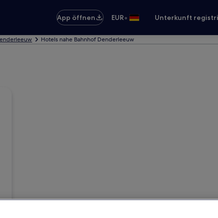
•
App öffnen
EUR
Unterkunft registr
Denderleeuw
Hotels nahe Bahnhof Denderleeuw