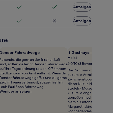
Anzeigen
Anzeigen
euw
Dender Fahrradwege
't Gasthuys - Stedelijk
Aalst
Reisende, die gern an der frischen Luft
6.0/10 (3 Bewertungen)
sind, sollten vielleicht Dender Fahrradwege
auf ihre Tagesordnung setzen, 0,7 km vom
Das Zentrum von Aalst behe
Stadtzentrum von Aalst entfernt. Wenn dir
kulturelle Attraktionen, für di
Dender Fahrradwege gefällt und du gerne
Zwischenstopp sicherlich loh
Zeit im Freien verbringst, spazier hierhin:
dieser Kultur-Highlights: 't 
Louis Paul Boon Fahrradweg.
Stedelijk Museum Aalst. We
Weniger anzeigen
kulturelle Angebot in Aalst i
genießen möchtest, plane e
hierhin: Oktoberhallen, St.
Margarethakirche und Netw
voor hedendaagse kunst.