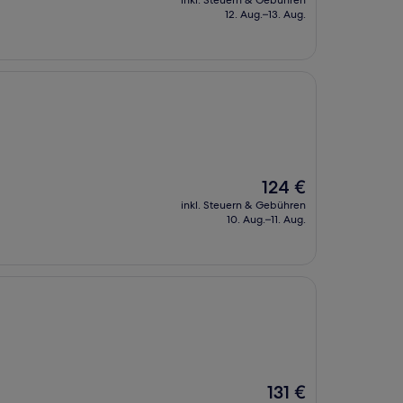
inkl. Steuern & Gebühren
beträgt
12. Aug.–13. Aug.
115 €
Der
124 €
Preis
inkl. Steuern & Gebühren
beträgt
10. Aug.–11. Aug.
124 €
Der
131 €