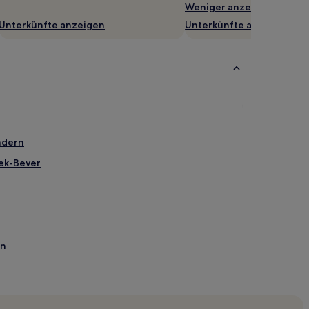
Weniger anzeigen
Unterkünfte anzeigen
Unterkünfte anzeigen
ndern
eek-Bever
en
k