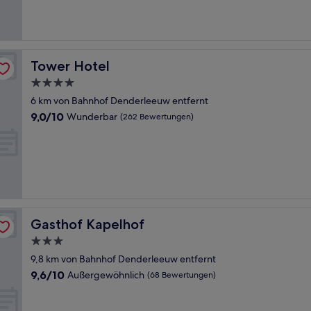
(62
Bewertungen)
Tower Hotel
Tower Hotel
4.0-
Sterne-
6 km von Bahnhof Denderleeuw entfernt
Unterkunft
9.0
9,0/10
Wunderbar
(262 Bewertungen)
von
10,
Wunderbar,
(262
Bewertungen)
Gasthof Kapelhof
Gasthof Kapelhof
3.0-
Sterne-
9,8 km von Bahnhof Denderleeuw entfernt
Unterkunft
9.6
9,6/10
Außergewöhnlich
(68 Bewertungen)
von
10,