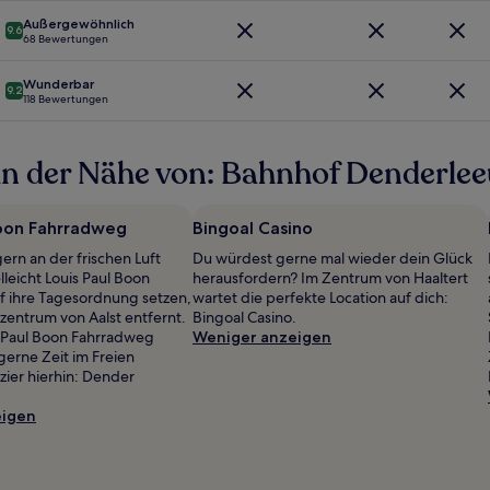
Außergewöhnlich
9.6
68 Bewertungen
Wunderbar
9.2
118 Bewertungen
in der Nähe von: Bahnhof Denderle
Boon Fahrradweg
Bingoal Casino
ern an der frischen Luft
Du würdest gerne mal wieder dein Glück
elleicht Louis Paul Boon
herausfordern? Im Zentrum von Haaltert
f ihre Tagesordnung setzen,
wartet die perfekte Location auf dich:
zentrum von Aalst entfernt.
Bingoal Casino.
 Paul Boon Fahrradweg
Weniger anzeigen
gerne Zeit im Freien
zier hierhin: Dender
eigen