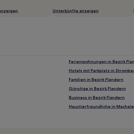
anzeigen
Unterkünfte anzeigen
Ferienwohnungen in Bezirk Fla
Hotels mit Parkplatz in Stromb
Familien in Bezirk Flandern
Günstige in Bezirk Flandern
Business in Bezirk Flandern
Haustierfreundliche in Machel
Lgbtqia-Freundliche in Diegem
Hotels nahe Bahnhof Asse Zelli
Hotels nahe Schloss Gaasbeek