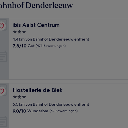
Bahnhof Denderleeuw
ibis Aalst Centrum
ibis Aalst Centrum
3.0-
Sterne-
4,4 km von Bahnhof Denderleeuw entfernt
Unterkunft
7.8
7,8/10
Gut
(475 Bewertungen)
von
10,
Gut,
(475
Bewertungen)
Hostellerie de Biek
Hostellerie de Biek
3.0-
Sterne-
6,5 km von Bahnhof Denderleeuw entfernt
Unterkunft
9.0
9,0/10
Wunderbar
(62 Bewertungen)
von
10,
Wunderbar,