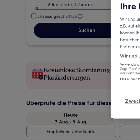
Ihre
2 Reisende, 1 Zimmer
Ich reise geschäftlich
Wir und u
z.B. auf 
Suchen
können Ihr
besuchen S
Partnern s
Wir und 
Verwendung g
Kostenlose Stornierung bei
Zugriff auf 
der Perform
Planänderungen
Liste der 
Zwec
Überprüfe die Preise für diese Daten
Heute
7. Aug. - 8. Aug.
Empfohlene Unterkünfte