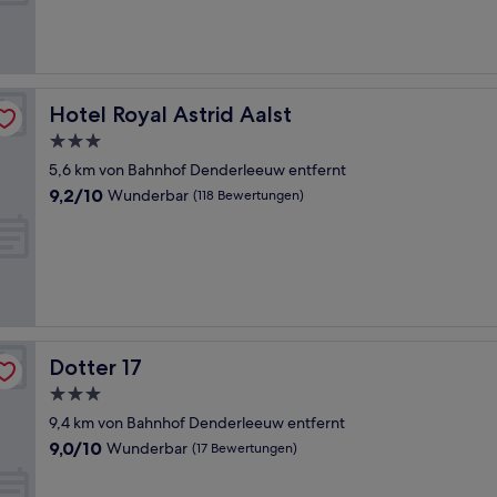
Außergewöhnlich,
(68
Bewertungen)
Hotel Royal Astrid Aalst
Hotel Royal Astrid Aalst
3.0-
Sterne-
5,6 km von Bahnhof Denderleeuw entfernt
Unterkunft
9.2
9,2/10
Wunderbar
(118 Bewertungen)
von
10,
Wunderbar,
(118
Bewertungen)
Dotter 17
Dotter 17
3.0-
Sterne-
9,4 km von Bahnhof Denderleeuw entfernt
Unterkunft
9.0
9,0/10
Wunderbar
(17 Bewertungen)
von
10,