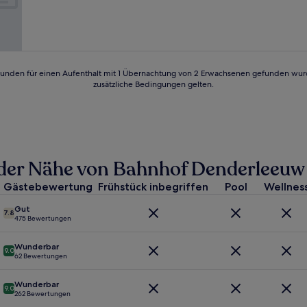
Wunderbar,
(17
Bewertungen)
24 Stunden für einen Aufenthalt mit 1 Übernachtung von 2 Erwachsenen gefunden wu
zusätzliche Bedingungen gelten.
in der Nähe von Bahnhof Denderleeuw
Gästebewertung
Frühstück inbegriffen
Pool
Wellnes
Gut
7.8
475 Bewertungen
Wunderbar
9.0
62 Bewertungen
Wunderbar
9.0
262 Bewertungen