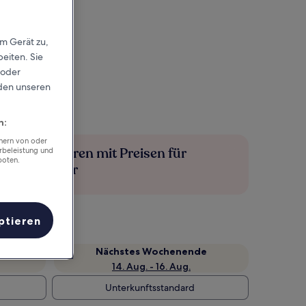
em Gerät zu,
eiten. Sie
 oder
rden unseren
n:
chern von oder
Mehr sparen mit Preisen für
rbeleistung und
boten.
Mitglieder
ptieren
Nächstes Wochenende
14. Aug. - 16. Aug.
Unterkunftsstandard