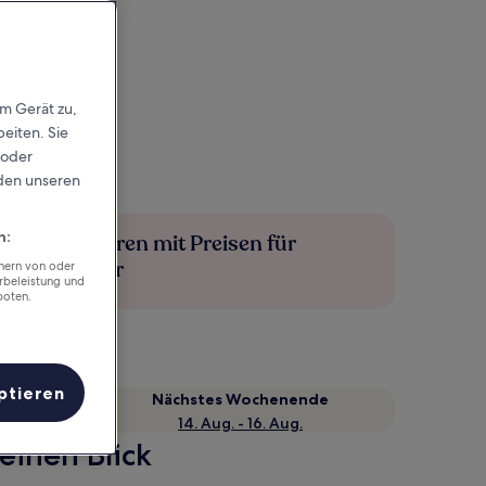
em Gerät zu,
eiten. Sie
 oder
rden unseren
n:
Mehr sparen mit Preisen für
Mitglieder
chern von oder
rbeleistung und
boten.
ptieren
Nächstes Wochenende
14. Aug. - 16. Aug.
einen Blick