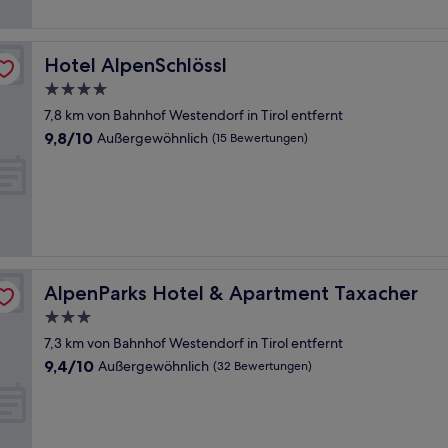
Hotel AlpenSchlössl
Hotel AlpenSchlössl
4.0-
Sterne-
7,8 km von Bahnhof Westendorf in Tirol entfernt
Unterkunft
9.8
9,8/10
Außergewöhnlich
(15 Bewertungen)
von
10,
Außergewöhnlich,
(15
Bewertungen)
AlpenParks Hotel & Apartment Taxacher
AlpenParks Hotel & Apartment Taxacher
3.0-
Sterne-
7,3 km von Bahnhof Westendorf in Tirol entfernt
Unterkunft
9.4
9,4/10
Außergewöhnlich
(32 Bewertungen)
von
10,
Außergewöhnlich,
(32