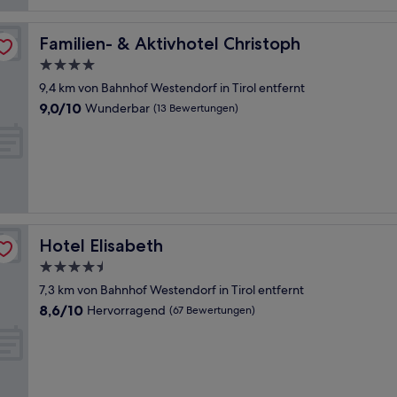
Familien- & Aktivhotel Christoph
Familien- & Aktivhotel Christoph
4.0-
Sterne-
9,4 km von Bahnhof Westendorf in Tirol entfernt
Unterkunft
9.0
9,0/10
Wunderbar
(13 Bewertungen)
von
10,
Wunderbar,
(13
Bewertungen)
Hotel Elisabeth
Hotel Elisabeth
4.5-
Sterne-
7,3 km von Bahnhof Westendorf in Tirol entfernt
Unterkunft
8.6
8,6/10
Hervorragend
(67 Bewertungen)
von
10,
Hervorragend,
(67
Bewertungen)