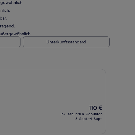
rgewöhnlich.
nlich.
bar.
rragend.
Außergewöhnlich.
Unterkunftsstandard
Der
110 €
Preis
inkl. Steuern & Gebühren
beträgt
3. Sept.–4. Sept.
110 €