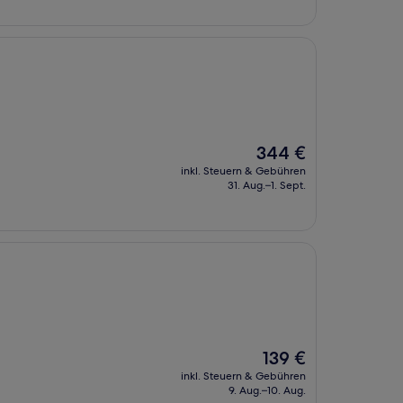
Der
344 €
Preis
inkl. Steuern & Gebühren
beträgt
31. Aug.–1. Sept.
344 €
Der
139 €
Preis
inkl. Steuern & Gebühren
beträgt
9. Aug.–10. Aug.