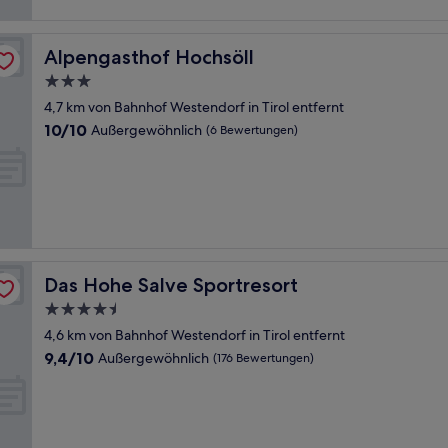
Alpengasthof Hochsöll
Alpengasthof Hochsöll
3.0-
Sterne-
4,7 km von Bahnhof Westendorf in Tirol entfernt
Unterkunft
10.0
10/10
Außergewöhnlich
(6 Bewertungen)
von
10,
Außergewöhnlich,
(6
Bewertungen)
Das Hohe Salve Sportresort
Das Hohe Salve Sportresort
4.5-
Sterne-
4,6 km von Bahnhof Westendorf in Tirol entfernt
Unterkunft
9.4
9,4/10
Außergewöhnlich
(176 Bewertungen)
von
10,
Außergewöhnlich,
(176
Bewertungen)