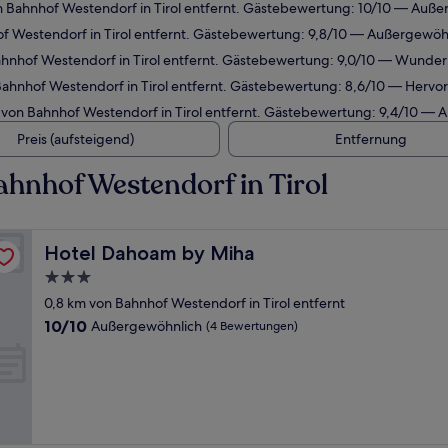
n Bahnhof Westendorf in Tirol entfernt. Gästebewertung: 10/10 — Auße
of Westendorf in Tirol entfernt. Gästebewertung: 9,8/10 — Außergewöh
hnhof Westendorf in Tirol entfernt. Gästebewertung: 9,0/10 — Wunder
Bahnhof Westendorf in Tirol entfernt. Gästebewertung: 8,6/10 — Hervo
 von Bahnhof Westendorf in Tirol entfernt. Gästebewertung: 9,4/10 — 
Preis (aufsteigend)
Entfernung
hnhof Westendorf in Tirol
Hotel Dahoam by Miha
Hotel Dahoam by Miha
3.0-
Sterne-
0,8 km von Bahnhof Westendorf in Tirol entfernt
Unterkunft
10.0
10/10
Außergewöhnlich
(4 Bewertungen)
von
10,
Außergewöhnlich,
(4
Bewertungen)