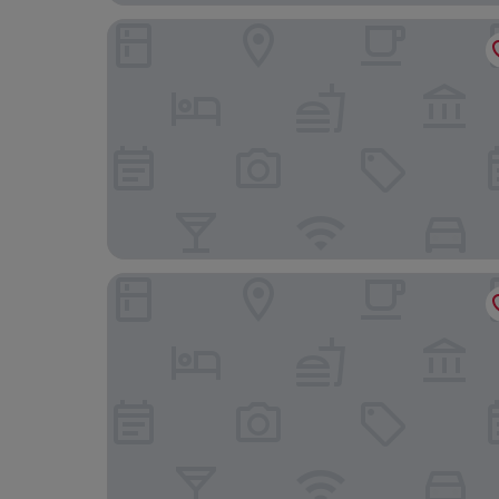
Gasthof Aschenwald
Garni Hotel Alpin Scheffau