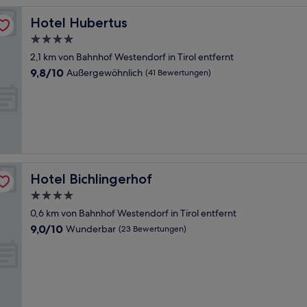
Hotel Hubertus
Hotel Hubertus
4.0-
Sterne-
2,1 km von Bahnhof Westendorf in Tirol entfernt
Unterkunft
9.8
9,8/10
Außergewöhnlich
(41 Bewertungen)
von
10,
Außergewöhnlich,
(41
Bewertungen)
Hotel Bichlingerhof
Hotel Bichlingerhof
4.0-
Sterne-
0,6 km von Bahnhof Westendorf in Tirol entfernt
Unterkunft
9.0
9,0/10
Wunderbar
(23 Bewertungen)
von
10,
Wunderbar,
(23
Bewertungen)