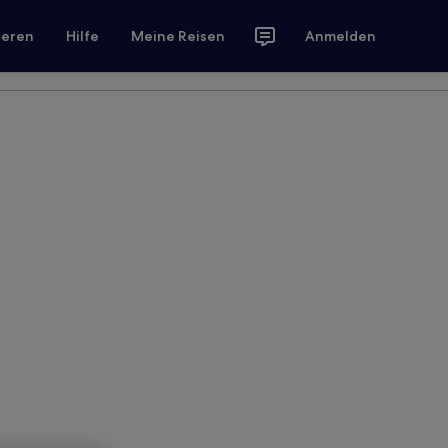
ieren
Hilfe
Meine Reisen
Anmelden