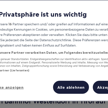
 Privatsphäre ist uns wichtig
nsere
16
Partner speichern und/ oder greifen auf Informationen auf ein
eindeutige Kennungen in Cookies, um personenbezogene Daten zu verarb
e Präferenzen akzeptieren oder verwalten. Klicken Sie dazu bitte unten
ie jederzeit die Seite der Datenschutzrichtlinie. Diese Präferenzen we
ignalisiert und haben keinen Einfluss auf Surfdaten.
unsere Partner verarbeiten Daten, um Folgendes bereitzustelle
Verdiene Prämien für jede
wahrgenommene Übernachtung
enauer Standortdaten. Endgeräteeigenschaften zur Identifikation aktiv abfragen. Spei
Informationen auf einem Endgerät. Personalisierte Werbung und Inhalte, Messung von We
ance von Inhalten, Zielgruppenforschung sowie Entwicklung und Verbesserung von Ange
Partner (Lieferanten)
ke anzeigen
Alle ablehnen
Akze
Morgen
Dieses Wochenende
8. Aug. - 9. Aug.
7. Aug. - 9. Aug.
n Bahnhof Westendorf in Tirol auf 