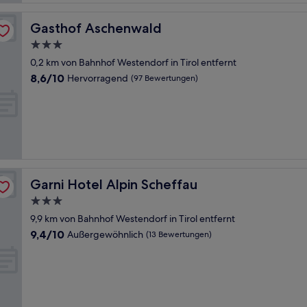
Gasthof Aschenwald
Gasthof Aschenwald
3.0-
Sterne-
0,2 km von Bahnhof Westendorf in Tirol entfernt
Unterkunft
8.6
8,6/10
Hervorragend
(97 Bewertungen)
von
10,
Hervorragend,
(97
Bewertungen)
Garni Hotel Alpin Scheffau
Garni Hotel Alpin Scheffau
3.0-
Sterne-
9,9 km von Bahnhof Westendorf in Tirol entfernt
Unterkunft
9.4
9,4/10
Außergewöhnlich
(13 Bewertungen)
von
10,
Außergewöhnlich,
(13
Bewertungen)