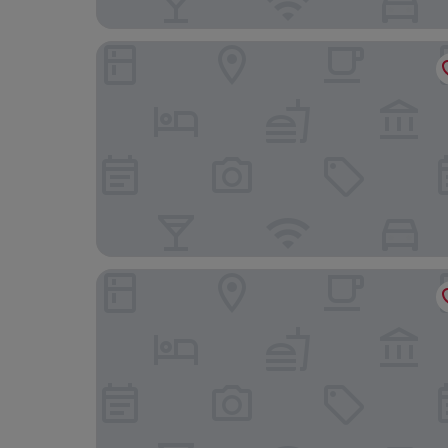
Hotel AlpenSchlössl
AlpenParks Hotel & Apartment Taxacher