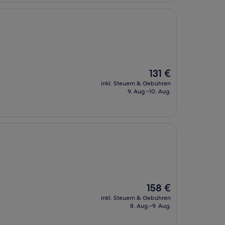
Der
131 €
Preis
inkl. Steuern & Gebühren
beträgt
9. Aug.–10. Aug.
131 €
Der
158 €
Preis
inkl. Steuern & Gebühren
beträgt
8. Aug.–9. Aug.
158 €