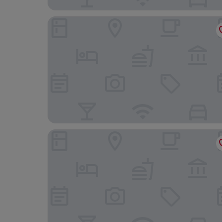
Alpengasthof Hochsöll
Das Hohe Salve Sportresort