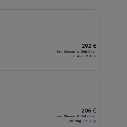
Der
292 €
Preis
inkl. Steuern & Gebühren
beträgt
8. Aug.–9. Aug.
292 €
Der
205 €
Preis
inkl. Steuern & Gebühren
beträgt
25. Aug.–26. Aug.
205 €