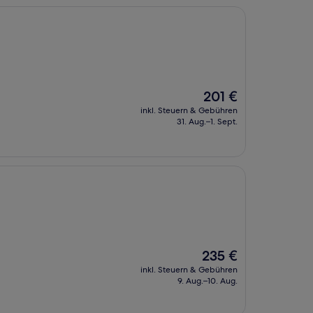
Der
201 €
Preis
inkl. Steuern & Gebühren
beträgt
31. Aug.–1. Sept.
201 €
Der
235 €
Preis
inkl. Steuern & Gebühren
beträgt
9. Aug.–10. Aug.
235 €