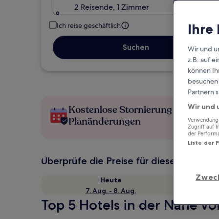
2 Reisende, 1 Zimmer
Ihre
Ich reise geschäftlich
Suchen
Wir und u
z.B. auf 
können Ihr
besuchen S
Partnern s
Wir und 
Kostenlose Stornierung bei
Planänderungen
Verwendung g
Zugriff auf 
der Perform
Liste der 
Überprüfe die Preise für diese Daten
Zwec
Heute
7. Aug. - 8. Aug.
Top 5 Hotels in der Nähe vo