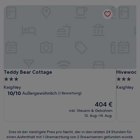
Teddy Bear Cottage
Hivewood
Teddy Bear Cottage
Hivewood
Teddy Bear Cottage
Hivewood
3.0-
3.0-
Sterne-
Sterne-
Keighley
Keighley
Unterkunft
Unterkunf
10.0
10/10
Außergewöhnlich
(1 Bewertung)
von
Der
404 €
10,
Preis
Außergewöhnlich,
inkl. Steuern & Gebühren
beträgt
(1
13. Aug.–14. Aug.
404 €
Bewertung)
Dies
Dies ist der niedrigste Preis pro Nacht, der in den letzten 24 Stunden für
einen Aufenthalt mit 1 Übernachtung von 2 Erwachsenen gefunden wurde.
ist