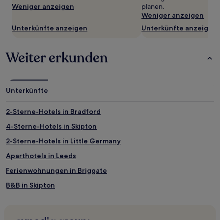
Es
Weniger anzeigen
planen.
können
Weniger anzeigen
zusätzliche
Unterkünfte anzeigen
Unterkünfte anzeigen
Bedingungen
gelten.
Weiter erkunden
Unterkünfte
2-Sterne-Hotels in Bradford
4-Sterne-Hotels in Skipton
2-Sterne-Hotels in Little Germany
Aparthotels in Leeds
Ferienwohnungen in Briggate
B&B in Skipton
Gasthäuser in Yorkshire und der Humber
B&B in Yorkshire und der Humber