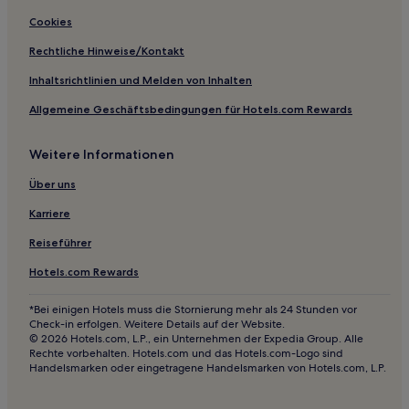
Hotels nahe St George's Hall
Cookies
Grantley Hotels
Rechtliche Hinweise/Kontakt
New Hey Hotels
Inhaltsrichtlinien und Melden von Inhalten
Hotels nahe White Rose Shopping Center
Allgemeine Geschäftsbedingungen für Hotels.com Rewards
Middleton Hotels
Weitere Informationen
Altham Hotels
Oldham Hotels
Über uns
Norden Hotels
Karriere
Morley Hotels
Reiseführer
Hotels nahe Bahnhof Normanton
Hotels.com Rewards
Bezirk Ribble Valley: Hotels
*Bei einigen Hotels muss die Stornierung mehr als 24 Stunden vor
Hotels nahe Halifax Piece Hall
Check-in erfolgen. Weitere Details auf der Website.
© 2026 Hotels.com, L.P., ein Unternehmen der Expedia Group. Alle
Hotels nahe Little Germany
Rechte vorbehalten. Hotels.com und das Hotels.com-Logo sind
Handelsmarken oder eingetragene Handelsmarken von Hotels.com, L.P.
South Stainley Hotels
Chadderton Hotels