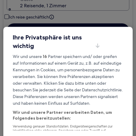
2 Reisende, 1 Zimmer
Ich reise geschäftlich
Suchen
Ihre Privatsphäre ist uns
wichtig
Kostenlose Stornierung bei
Wir und unsere
16
Partner speichern und/ oder greifen
Planänderungen
auf Informationen auf einem Gerät zu, z.B. auf eindeutige
Kennungen in Cookies, um personenbezogene Daten zu
Verdiene Prämien für jede
verarbeiten. Sie können Ihre Präferenzen akzeptieren
wahrgenommene Übernachtung
oder verwalten. Klicken Sie dazu bitte unten oder
besuchen Sie jederzeit die Seite der Datenschutzrichtlinie.
Diese Präferenzen werden unseren Partnern signalisiert
Mehr sparen mit Preisen für Mitglieder
und haben keinen Einfluss auf Surfdaten.
Wir und unsere Partner verarbeiten Daten, um
Folgendes bereitzustellen:
Überprüfe die Preise für diese Daten
Verwendung genauer Standortdaten. Endgeräteeigenschaften zur
Identifikation aktiv abfragen. Speichern von oder Zugriff auf
Informationen auf einem Endgerät. Personalisierte Werbung und