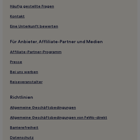
Hotels nahe Wilpshire Golf Club
Häufig gestellte Fragen
Grafschaft West Yorkshire: Hotels
Kontakt
Burnley District: Hotels
Eine Unterkunft bewerten
Carleton Hotels
Für Anbieter, Affliliate-Partner und Medien
Burnley Hotels
Affiliate-Partner-Programm
Hotels nahe Shibden Hall
Presse
West Bradford Hotels
Lofthouse Hotels
Bei uns werben
Hotels nahe The Light
Reiseveranstalter
Blackburn with Darwen: Hotels
Richtlinien
Sabden Hotels
Allgemeine Geschäftsbedingungen
Hotels nahe Bahnhof Halifax
Allgemeine Geschäftsbedingungen von FeWo-direkt
Hotels nahe Bahnhof Steeton and Silsden
Barrierefreiheit
Haworth Hotels
Metropolitan Borough of Kirklees: Hotels
Datenschutz