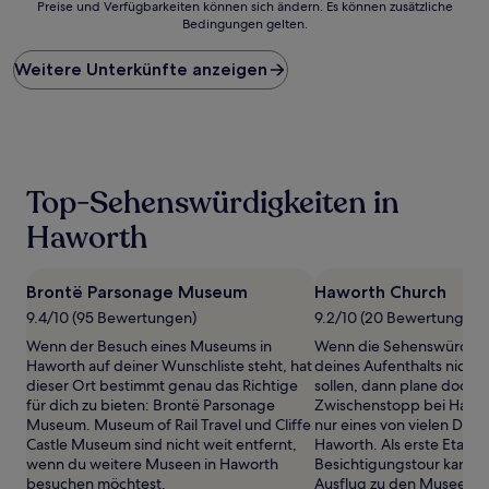
Preise und Verfügbarkeiten können sich ändern. Es können zusätzliche
der
Bedingungen gelten.
niedrigste
Preis
Weitere Unterkünfte anzeigen
pro
Nacht,
der
in
den
letzten
24 Stunden
Top-Sehenswürdigkeiten in
für
einen
Haworth
Aufenthalt
mit
1 Übernachtung
Brontë Parsonage Museum
Haworth Church
von
9.4/10 (95 Bewertungen)
9.2/10 (20 Bewertungen)
2 Erwachsenen
gefunden
Wenn der Besuch eines Museums in
Wenn die Sehenswürdigk
wurde.
Haworth auf deiner Wunschliste steht, hat
deines Aufenthalts nicht
Preise
dieser Ort bestimmt genau das Richtige
sollen, dann plane doch e
und
für dich zu bieten: Brontë Parsonage
Zwischenstopp bei Hawor
Verfügbarkeiten
Museum. Museum of Rail Travel und Cliffe
nur eines von vielen Denk
können
Castle Museum sind nicht weit entfernt,
Haworth. Als erste Etapp
sich
wenn du weitere Museen in Haworth
Besichtigungstour kannst
ändern.
besuchen möchtest.
Ausflug zu den Museen 