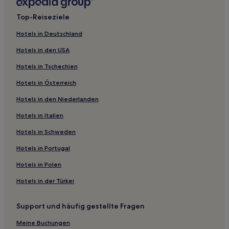
Gasthöfe in Langsett Reservoir
Top-Reiseziele
Hotels nahe Bahnhof Batley
Hotels in Deutschland
Steeton Hotels
Hotels in den USA
Aberford Hotels
Hotels in Tschechien
Linton Hotels
Hotels in Österreich
Lees Hotels
Hotels in den Niederlanden
Haigh Hotels
Hotels in Italien
Keighley Hotels
Hotels nahe Kongresszentrum Harrogate
Hotels in Schweden
Hotels nahe Straßenbahnhaltestelle Queens Road
Hotels in Portugal
Hotels nahe Royal Pump Room Museum
Hotels in Polen
Bury District: Hotels
Hotels in der Türkei
Hotels nahe Gaddings Dam
Support und häufig gestellte Fragen
Hotels nahe Straßenbahnhaltestelle Newhey
Meine Buchungen
Triangle Hotels