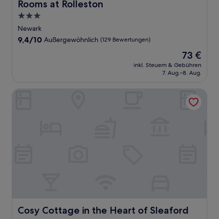
Rooms at Rolleston
Rooms at Rolleston
3.0-
Sterne-
Newark
Unterkunft
9.4
9,4/10
Außergewöhnlich
(129 Bewertungen)
von
Der
73 €
10,
Preis
Außergewöhnlich,
inkl. Steuern & Gebühren
beträgt
7. Aug.–8. Aug.
(129
73 €
Bewertungen)
Cosy Cottage in the Heart of Sleaford
Cosy Cottage in the Heart of Sleaford
Cosy Cottage in the Heart of Sleaford