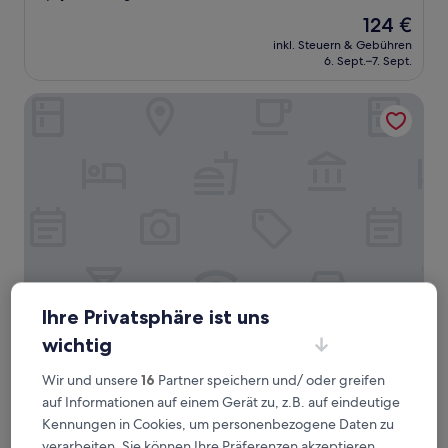
von
Der
124 €
10,
Preis
Sehr
inkl. Steuern & Gebühren
beträgt
6. Sept.–7. Sept.
gut,
124 €
(1.005
Bewertungen)
The Applewood Regency
Ihre Privatsphäre ist uns
The Applewood Regency
The Applewood Regency
wichtig
2.0-
Wir und unsere
16
Partner speichern und/ oder greifen
Sterne-
Southwell
auf Informationen auf einem Gerät zu, z.B. auf eindeutige
Unterkunft
Der
96 €
Kennungen in Cookies, um personenbezogene Daten zu
Preis
inkl. Steuern & Gebühren
verarbeiten. Sie können Ihre Präferenzen akzeptieren