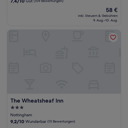
7.4
7,4/10
Gut
(109 Bewertungen)
von
Der
58 €
10,
Preis
Gut,
inkl. Steuern & Gebühren
beträgt
9. Aug.–10. Aug.
(109
58 €
Bewertungen)
The Wheatsheaf Inn
The Wheatsheaf Inn
The Wheatsheaf Inn
3.0-
Sterne-
Nottingham
Unterkunft
9.2
9,2/10
Wunderbar
(111 Bewertungen)
von