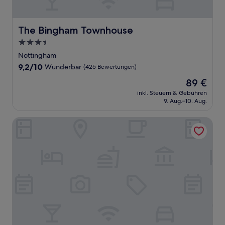
The Bingham Townhouse
The Bingham Townhouse
3.5-
Sterne-
Nottingham
Unterkunft
9.2
9,2/10
Wunderbar
(425 Bewertungen)
von
Der
89 €
10,
Preis
Wunderbar,
inkl. Steuern & Gebühren
beträgt
9. Aug.–10. Aug.
(425
89 €
Bewertungen)
The Carre Arms Hotel