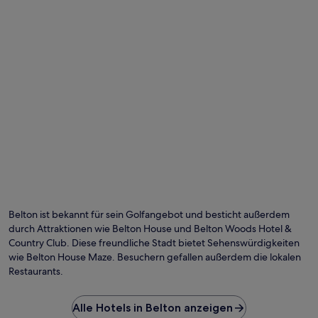
Foto von Martin Gerrish
Öf
Fo
vo
Belton ist bekannt für sein Golfangebot und besticht außerdem
Ma
durch Attraktionen wie Belton House und Belton Woods Hotel &
Ge
Country Club. Diese freundliche Stadt bietet Sehenswürdigkeiten
wie Belton House Maze. Besuchern gefallen außerdem die lokalen
Restaurants.
Alle Hotels in Belton anzeigen