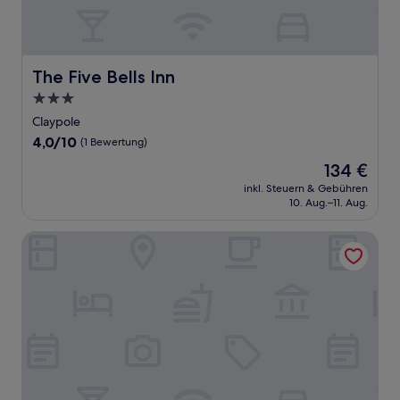
The Five Bells Inn
The Five Bells Inn
3.0-
Sterne-
Claypole
Unterkunft
4.0
4,0/10
(1 Bewertung)
von
Der
134 €
10,
Preis
(1
inkl. Steuern & Gebühren
beträgt
10. Aug.–11. Aug.
Bewertung)
134 €
The Bingham Townhouse