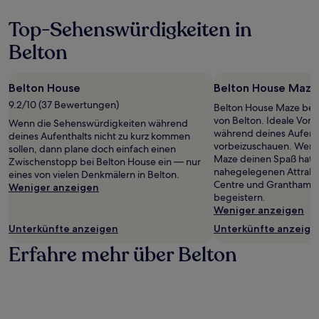
zusätzliche
Bedingungen
Top-Sehenswürdigkeiten in
gelten.
Belton
Belton House
Belton House Maze
9.2/10 (37 Bewertungen)
Belton House Maze befi
von Belton. Ideale Vor
Wenn die Sehenswürdigkeiten während
während deines Aufenth
deines Aufenthalts nicht zu kurz kommen
vorbeizuschauen. Wenn
sollen, dann plane doch einfach einen
Maze deinen Spaß hatte
Zwischenstopp bei Belton House ein — nur
nahegelegenen Attrakti
eines von vielen Denkmälern in Belton.
Centre und Grantham M
Weniger anzeigen
begeistern.
Weniger anzeigen
Unterkünfte anzeigen
Unterkünfte anzeige
Erfahre mehr über Belton