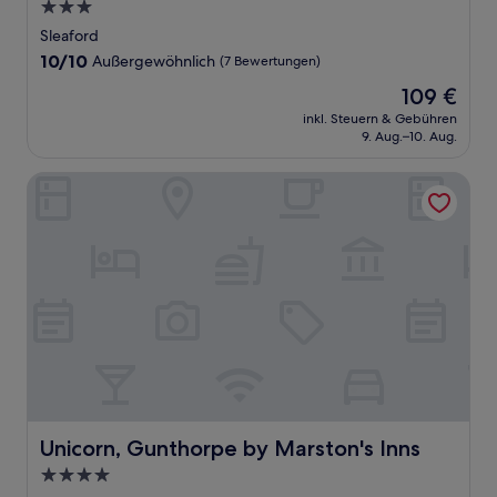
3.0-
Sterne-
Sleaford
Unterkunft
10.0
10/10
Außergewöhnlich
(7 Bewertungen)
von
Der
109 €
10,
Preis
Außergewöhnlich,
inkl. Steuern & Gebühren
beträgt
9. Aug.–10. Aug.
(7
109 €
Bewertungen)
Unicorn, Gunthorpe by Marston's Inns
Unicorn, Gunthorpe by Marston's Inns
Unicorn, Gunthorpe by Marston's Inns
4.0-