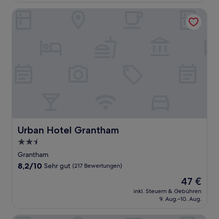
Bewertungen)
Urban Hotel Grantham
Urban Hotel Grantham
Urban Hotel Grantham
2.5-
Sterne-
Grantham
Unterkunft
8.2
8,2/10
Sehr gut
(217 Bewertungen)
von
Der
47 €
10,
Preis
Sehr
inkl. Steuern & Gebühren
beträgt
9. Aug.–10. Aug.
gut,
47 €
(217
Bewertungen)