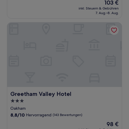
Der
103 €
10,
Preis
Wunderbar,
inkl. Steuern & Gebühren
beträgt
7. Aug.–8. Aug.
(111
103 €
Bewertungen)
Greetham Valley Hotel
Greetham Valley Hotel
Greetham Valley Hotel
3.0-
Sterne-
Oakham
Unterkunft
8.8
8,8/10
Hervorragend
(143 Bewertungen)
von
Der
98 €
10,
Preis