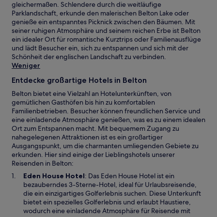
gleichermaßen. Schlendere durch die weitläufige
Parklandschaft, erkunde den malerischen Belton Lake oder
genieße ein entspanntes Picknick zwischen den Bäumen. Mit
seiner ruhigen Atmosphäre und seinem reichen Erbe ist Belton
ein idealer Ort für romantische Kurztrips oder Familienausflüge
und lädt Besucher ein, sich zu entspannen und sich mit der
Schönheit der englischen Landschaft zu verbinden.
Weniger
Entdecke großartige Hotels in Belton
Belton bietet eine Vielzahl an Hotelunterkünften, von
gemütlichen Gasthöfen bis hin zu komfortablen
Familienbetrieben. Besucher können freundlichen Service und
eine einladende Atmosphäre genießen, was es zu einem idealen
Ort zum Entspannen macht. Mit bequemem Zugang zu
nahegelegenen Attraktionen ist es ein großartiger
Ausgangspunkt, um die charmanten umliegenden Gebiete zu
erkunden. Hier sind einige der Lieblingshotels unserer
Reisenden in Belton:
W
Eden House Hotel
: Das Eden House Hotel ist ein
i
bezauberndes 3-Sterne-Hotel, ideal für Urlaubsreisende,
r
die ein einzigartiges Golferlebnis suchen. Diese Unterkunft
d
bietet ein spezielles Golferlebnis und erlaubt Haustiere,
i
wodurch eine einladende Atmosphäre für Reisende mit