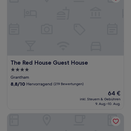
The Red House Guest House
The Red House Guest House
4.0-
Sterne-
Grantham
Unterkunft
8.8
8,8/10
Hervorragend
(219 Bewertungen)
von
Der
64 €
10,
Preis
Hervorragend,
inkl. Steuern & Gebühren
beträgt
9. Aug.–10. Aug.
(219
64 €
Bewertungen)
Archway Guesthouse