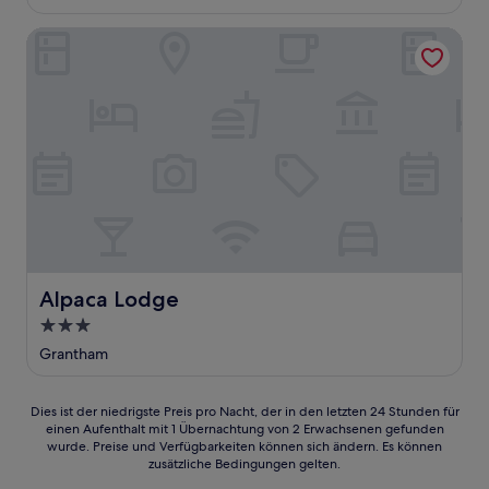
115 €
Bewertungen)
Alpaca Lodge
Alpaca Lodge
Alpaca Lodge
3.0-
Sterne-
Grantham
Unterkunft
Dies
Dies ist der niedrigste Preis pro Nacht, der in den letzten 24 Stunden für
einen Aufenthalt mit 1 Übernachtung von 2 Erwachsenen gefunden
ist
wurde. Preise und Verfügbarkeiten können sich ändern. Es können
der
zusätzliche Bedingungen gelten.
niedrigste