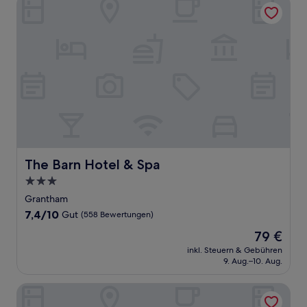
The Barn Hotel & Spa
The Barn Hotel & Spa
The Barn Hotel & Spa
3.0-
Sterne-
Grantham
Unterkunft
7.4
7,4/10
Gut
(558 Bewertungen)
von
Der
79 €
10,
Preis
Gut,
inkl. Steuern & Gebühren
beträgt
9. Aug.–10. Aug.
(558
79 €
Bewertungen)
The Red House Guest House