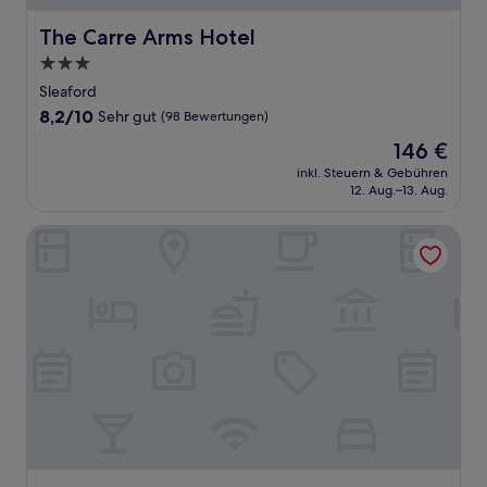
The Carre Arms Hotel
The Carre Arms Hotel
3.0-
Sterne-
Sleaford
Unterkunft
8.2
8,2/10
Sehr gut
(98 Bewertungen)
von
Der
146 €
10,
Preis
Sehr
inkl. Steuern & Gebühren
beträgt
12. Aug.–13. Aug.
gut,
146 €
(98
Bewertungen)
Rooms at Rolleston