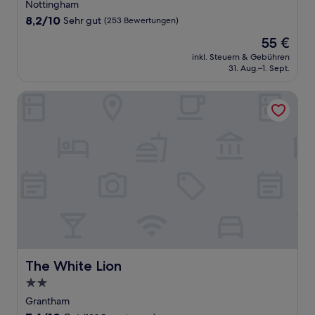
Sterne-
Nottingham
Unterkunft
8.2
8,2/10
Sehr gut
(253 Bewertungen)
von
Der
55 €
10,
Preis
Sehr
inkl. Steuern & Gebühren
beträgt
31. Aug.–1. Sept.
gut,
55 €
(253
Bewertungen)
The White Lion
The White Lion
The White Lion
2.0-
Sterne-
Grantham
Unterkunft