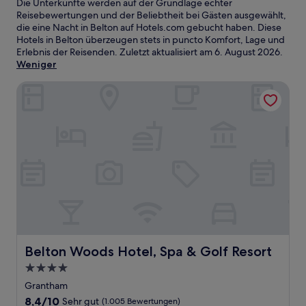
Die Unterkünfte werden auf der Grundlage echter
Reisebewertungen und der Beliebtheit bei Gästen ausgewählt,
die eine Nacht in Belton auf Hotels.com gebucht haben. Diese
Hotels in Belton überzeugen stets in puncto Komfort, Lage und
Erlebnis der Reisenden. Zuletzt aktualisiert am
6. August 2026
.
Weniger
Belton Woods Hotel, Spa & Golf Resort
Belton Woods Hotel, Spa & Golf Resort
Belton Woods Hotel, Spa & Golf Resort
4.0-
Sterne-
Grantham
Unterkunft
8.4
8,4/10
Sehr gut
(1.005 Bewertungen)