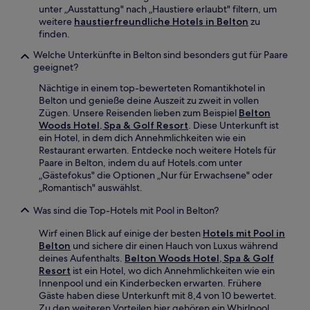
unter „Ausstattung" nach „Haustiere erlaubt" filtern, um
weitere
haustierfreundliche Hotels in Belton
zu
finden.
Welche Unterkünfte in Belton sind besonders gut für Paare
geeignet?
Nächtige in einem top-bewerteten Romantikhotel in
Belton und genieße deine Auszeit zu zweit in vollen
Zügen. Unsere Reisenden lieben zum Beispiel
Belton
Woods Hotel, Spa & Golf Resort
. Diese Unterkunft ist
ein Hotel, in dem dich Annehmlichkeiten wie ein
Restaurant erwarten. Entdecke noch weitere Hotels für
Paare in Belton, indem du auf Hotels.com unter
„Gästefokus" die Optionen „Nur für Erwachsene" oder
„Romantisch" auswählst.
Was sind die Top-Hotels mit Pool in Belton?
Wirf einen Blick auf einige der besten
Hotels mit Pool in
Belton
und sichere dir einen Hauch von Luxus während
deines Aufenthalts.
Belton Woods Hotel, Spa & Golf
Resort
ist ein Hotel, wo dich Annehmlichkeiten wie ein
Innenpool und ein Kinderbecken erwarten. Frühere
Gäste haben diese Unterkunft mit 8,4 von 10 bewertet.
Zu den weiteren Vorteilen hier gehören ein Whirlpool