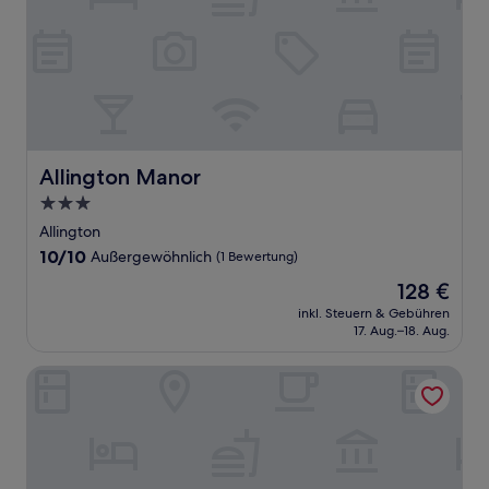
Allington Manor
Allington Manor
3.0-
Sterne-
Allington
Unterkunft
10.0
10/10
Außergewöhnlich
(1 Bewertung)
von
Der
128 €
10,
Preis
Außergewöhnlich,
inkl. Steuern & Gebühren
beträgt
17. Aug.–18. Aug.
(1
128 €
Bewertung)
Boot and Shoe