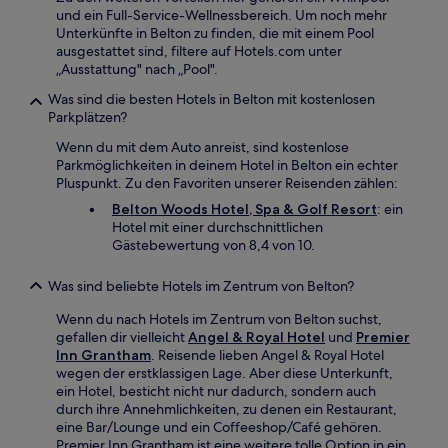
und ein Full-Service-Wellnessbereich. Um noch mehr
Unterkünfte in Belton zu finden, die mit einem Pool
ausgestattet sind, filtere auf Hotels.com unter
„Ausstattung" nach „Pool".
Was sind die besten Hotels in Belton mit kostenlosen
Parkplätzen?
Wenn du mit dem Auto anreist, sind kostenlose
Parkmöglichkeiten in deinem Hotel in Belton ein echter
Pluspunkt. Zu den Favoriten unserer Reisenden zählen:
Belton Woods Hotel, Spa & Golf Resort
: ein
Hotel mit einer durchschnittlichen
Gästebewertung von 8,4 von 10.
Was sind beliebte Hotels im Zentrum von Belton?
Wenn du nach Hotels im Zentrum von Belton suchst,
gefallen dir vielleicht
Angel & Royal Hotel
und
Premier
Inn Grantham
. Reisende lieben Angel & Royal Hotel
wegen der erstklassigen Lage. Aber diese Unterkunft,
ein Hotel, besticht nicht nur dadurch, sondern auch
durch ihre Annehmlichkeiten, zu denen ein Restaurant,
eine Bar/Lounge und ein Coffeeshop/Café gehören.
Premier Inn Grantham ist eine weitere tolle Option in ein