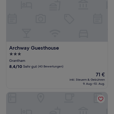
Archway Guesthouse
Archway Guesthouse
3.0-
Sterne-
Grantham
Unterkunft
8.4
8,4/10
Sehr gut
(40 Bewertungen)
von
Der
71 €
10,
Preis
Sehr
inkl. Steuern & Gebühren
beträgt
9. Aug.–10. Aug.
gut,
71 €
(40
Bewertungen)
Allington Manor