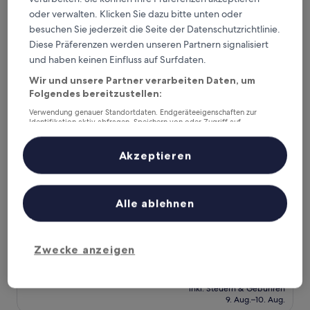
beträgt
9. Aug.–10. Aug.
oder verwalten. Klicken Sie dazu bitte unten oder
96 €
besuchen Sie jederzeit die Seite der Datenschutzrichtlinie.
Angel & Royal Hotel
Diese Präferenzen werden unseren Partnern signalisiert
und haben keinen Einfluss auf Surfdaten.
Wir und unsere Partner verarbeiten Daten, um
Folgendes bereitzustellen:
Verwendung genauer Standortdaten. Endgeräteeigenschaften zur
Identifikation aktiv abfragen. Speichern von oder Zugriff auf
Informationen auf einem Endgerät. Personalisierte Werbung und
Inhalte, Messung von Werbeleistung und der Performance von Inhalten,
Zielgruppenforschung sowie Entwicklung und Verbesserung von
Akzeptieren
Angeboten.
Liste der Partner (Lieferanten)
Angel & Royal Hotel
Angel & Royal Hotel
Alle ablehnen
3.5-
Sterne-
Grantham
Unterkunft
Zwecke anzeigen
9.2
9,2/10
Wunderbar
(391 Bewertungen)
von
Der
66 €
10,
Preis
Wunderbar,
inkl. Steuern & Gebühren
beträgt
9. Aug.–10. Aug.
(391
66 €