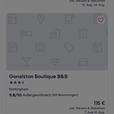
Hervorragend,
inkl. Steuern & Gebühren
beträgt
13. Aug.–14. Aug.
(143
98 €
Bewertungen)
Gonalston Boutique B&B
Gonalston Boutique B&B
Gonalston Boutique B&B
3.5-
Sterne-
Nottingham
Unterkunft
9.8
9,8/10
Außergewöhnlich
(185 Bewertungen)
von
Der
115 €
10,
Preis
Außergewöhnlich,
inkl. Steuern & Gebühren
beträgt
7. Aug.–8. Aug.
(185