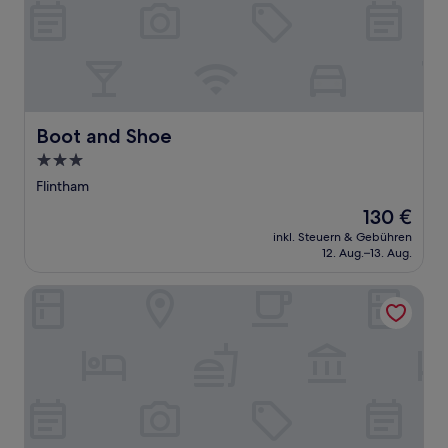
Boot and Shoe
Boot and Shoe
3.0-
Sterne-
Flintham
Unterkunft
Der
130 €
Preis
inkl. Steuern & Gebühren
beträgt
12. Aug.–13. Aug.
130 €
The Five Bells Inn