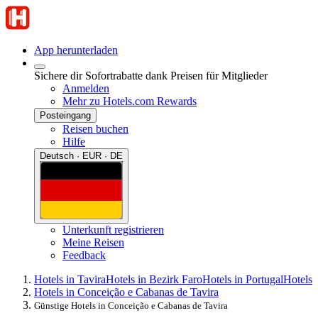
App herunterladen
Sichere dir Sofortrabatte dank Preisen für Mitglieder
Anmelden
Mehr zu Hotels.com Rewards
Posteingang
Reisen buchen
Hilfe
Deutsch · EUR · DE
Unterkunft registrieren
Meine Reisen
Feedback
Hotels in Tavira
Hotels in Bezirk Faro
Hotels in Portugal
Hotels
Hotels in Conceição e Cabanas de Tavira
Günstige Hotels in Conceição e Cabanas de Tavira