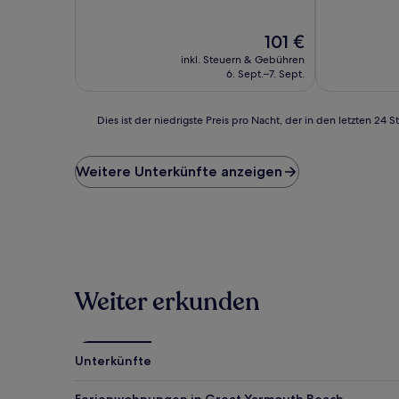
10,
10,
Wunderbar,
Sehr
Der
101 €
(89
gut,
Preis
Bewertungen)
(270
inkl. Steuern & Gebühren
beträgt
Bewertunge
6. Sept.–7. Sept.
101 €
Dies
Dies ist der niedrigste Preis pro Nacht, der in den letzten 
ist
der
niedrigste
Weitere Unterkünfte anzeigen
Preis
pro
Nacht,
der
in
den
letzten
Weiter erkunden
24 Stunden
für
einen
Aufenthalt
mit
Unterkünfte
1 Übernachtung
von
Ferienwohnungen in Great Yarmouth Beach