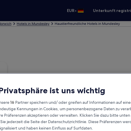
•
EUR
Unterkunft registr
Norwich
Hotels in Mundesley
Haustierfreundliche Hotels in Mundesley
 Privatsphäre ist uns wichtig
nsere
16
Partner speichern und/ oder greifen auf Informationen auf ein
eindeutige Kennungen in Cookies, um personenbezogene Daten zu verarb
e Präferenzen akzeptieren oder verwalten. Klicken Sie dazu bitte unten
ie jederzeit die Seite der Datenschutzrichtlinie. Diese Präferenzen we
ignalisiert und haben keinen Einfluss auf Surfdaten.