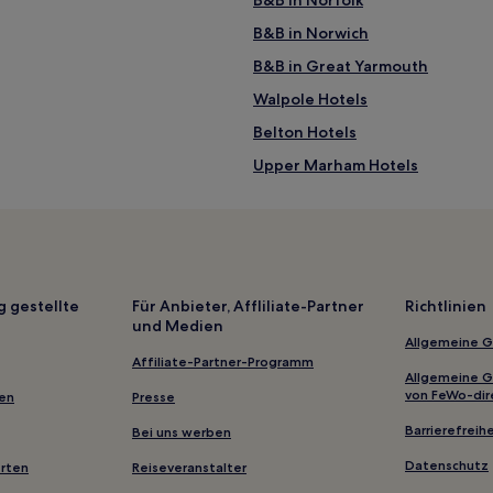
B&B in Norwich
B&B in Great Yarmouth
Walpole Hotels
Belton Hotels
Upper Marham Hotels
Martham Hotels
Middleton Hotels
North Norfolk District: Hotels
Dilham Hotels
g gestellte
Für Anbieter, Affliliate-Partner
Richtlinien
und Medien
Warham Hotels
Allgemeine 
Hotels nahe Market Place
Affiliate-Partner-Programm
Allgemeine 
Cookley Hotels
von FeWo-dir
gen
Presse
Breckland District: Hotels
Barrierefreihe
Bei uns werben
Eastgate Hotels
Datenschutz
erten
Reiseveranstalter