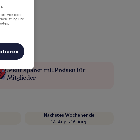
n:
chern von oder
rbeleistung und
boten.
ptieren
Mehr sparen mit Preisen für
Mitglieder
Nächstes Wochenende
14. Aug. - 16. Aug.