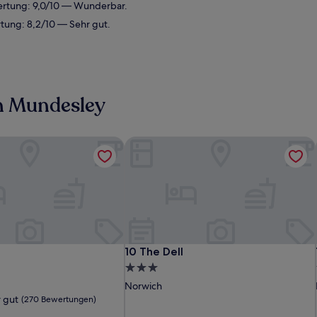
ertung: 9,0/10 — Wunderbar.
tung: 8,2/10 — Sehr gut.
in Mundesley
10 The Dell
10 The Dell
10 The Dell
3.0-
Sterne-
Norwich
Unterkunft
 gut
(270 Bewertungen)