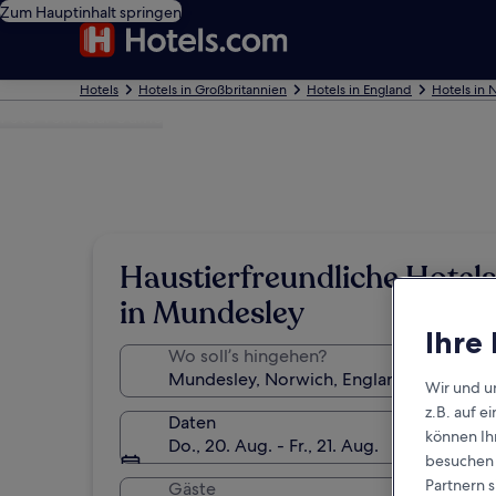
Zum Hauptinhalt springen
Hotels
Hotels in Großbritannien
Hotels in England
Hotels in 
Foto von Paul Game
Haustierfreundliche Hotels
in Mundesley
Ihre
Wo soll’s hingehen?
Wir und u
z.B. auf 
Daten
können Ihr
Do., 20. Aug. - Fr., 21. Aug.
besuchen S
Partnern s
Gäste