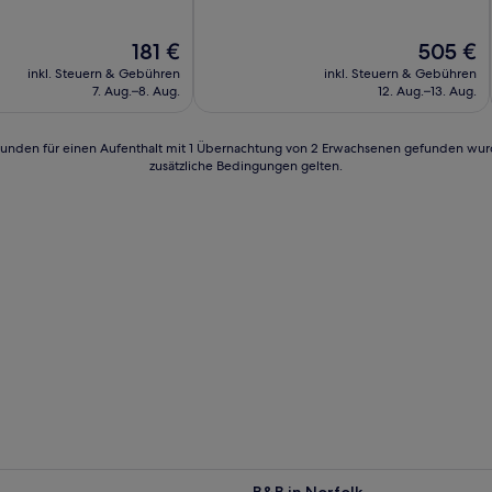
Der
Der
181 €
505 €
Preis
Preis
inkl. Steuern & Gebühren
inkl. Steuern & Gebühren
beträgt
beträgt
n)
7. Aug.–8. Aug.
12. Aug.–13. Aug.
181 €
505 €
24 Stunden für einen Aufenthalt mit 1 Übernachtung von 2 Erwachsenen gefunden wu
zusätzliche Bedingungen gelten.
B&B in Norfolk