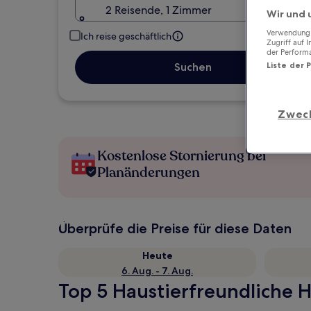
2 Reisende, 1 Zimmer
Wir und 
Verwendung g
Ich reise geschäftlich
Zugriff auf 
der Perform
Suchen
Liste der 
Zwec
Kostenlose Stornierung bei
Planänderungen
Überprüfe die Preise für diese Daten
Heute
6. Aug. - 7. Aug.
Top 5 Haustierfreundliche H