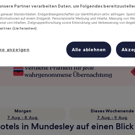
unsere Partner verarbeiten Daten, um Folgendes bereitzustelle
enauer Standortdaten. Endgeräteeigenschaften zur Identifikation aktiv abfragen. Spei
Informationen auf einem Endgerät. Personalisierte Werbung und Inhalte, Messung von We
ance von Inhalten, Zielgruppenforschung sowie Entwicklung und Verbesserung von Ange
Partner (Lieferanten)
ke anzeigen
Alle ablehnen
Akze
Verdiene Prämien für jede
wahrgenommene Übernachtung
Morgen
Dieses Wochenende
7. Aug. - 8. Aug.
7. Aug. - 9. Aug.
otels in Mundesley auf einen Blick