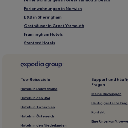
2 Erwachsenen
gefunden
Ferienwohnungen in Norwich
wurde.
B&B in Sheringham
Preise
und
Gasthäuser in Great Yarmouth
Verfügbarkeiten
können
Framlingham Hotels
sich
Stanford Hotels
ändern.
Es
Hotels nahe Heveningham Hall
können
zusätzliche
Stadtzentrum von Norwich: Hotels
Bedingungen
Sea Palling Hotels
gelten.
Roughton Hotels
Top-Reiseziele
Support und häufi
Fragen
Cotton Hotels
Hotels in Deutschland
King's Lynn and West Norfolk District: Hotels
Meine Buchungen
Hotels in den USA
Wood Norton Hotels
Häufig gestellte Fra
Hotels in Tschechien
Hotels nahe Castle Rising
Kontakt
Hotels in Österreich
Binham Hotels
Eine Unterkunft bew
Hotels in den Niederlanden