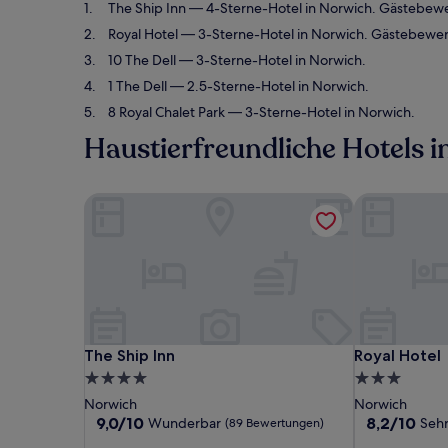
The Ship Inn
— 4-Sterne-Hotel in Norwich. Gästebew
Royal Hotel
— 3-Sterne-Hotel in Norwich. Gästebewer
10 The Dell
— 3-Sterne-Hotel in Norwich.
1 The Dell
— 2.5-Sterne-Hotel in Norwich.
8 Royal Chalet Park
— 3-Sterne-Hotel in Norwich.
Haustierfreundliche Hotels 
The Ship Inn
Royal Hotel
The Ship Inn
Royal Hotel
The Ship Inn
Royal Hotel
4.0-
3.0-
Sterne-
Sterne-
Norwich
Norwich
Unterkunft
Unterkunft
9.0
8.2
9,0/10
8,2/10
Wunderbar
Sehr
(89 Bewertungen)
von
von