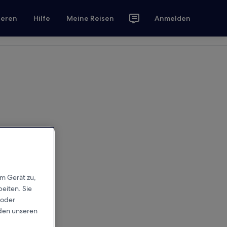
ieren
Hilfe
Meine Reisen
Anmelden
em Gerät zu,
eiten. Sie
 oder
rden unseren