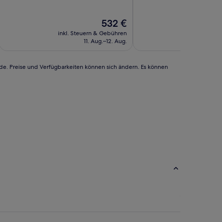
Der
532 €
Preis
inkl. Steuern & Gebühren
inkl. Steu
beträgt
11. Aug.–12. Aug.
1
532 €
rde. Preise und Verfügbarkeiten können sich ändern. Es können