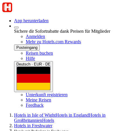
App herunterladen
Sichere dir Sofortrabatte dank Preisen für Mitglieder
Anmelden
Mehr zu Hotels.com Rewards
Posteingang
Reisen buchen
Hilfe
Deutsch · EUR · DE
Unterkunft registrieren
Meine Reisen
Feedback
Hotels in Isle of Wight
Hotels in England
Hotels in
Großbritannien
Hotels
Hotels in Freshwater