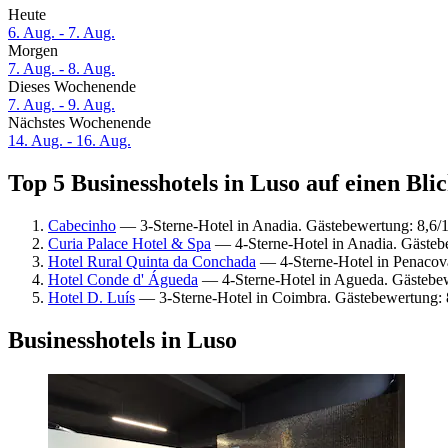
Heute
6. Aug. - 7. Aug.
Morgen
7. Aug. - 8. Aug.
Dieses Wochenende
7. Aug. - 9. Aug.
Nächstes Wochenende
14. Aug. - 16. Aug.
Top 5 Businesshotels in Luso auf einen Bli
Cabecinho
— 3-Sterne-Hotel in Anadia. Gästebewertung: 8,6
Curia Palace Hotel & Spa
— 4-Sterne-Hotel in Anadia. Gästeb
Hotel Rural Quinta da Conchada
— 4-Sterne-Hotel in Penacov
Hotel Conde d' Águeda
— 4-Sterne-Hotel in Agueda. Gästebe
Hotel D. Luís
— 3-Sterne-Hotel in Coimbra. Gästebewertung: 
Businesshotels in Luso