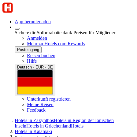
App herunterladen
Sichere dir Sofortrabatte dank Preisen für Mitglieder
Anmelden
Mehr zu Hotels.com Rewards
Posteingang
Reisen buchen
Hilfe
Deutsch · EUR · DE
Unterkunft registrieren
Meine Reisen
Feedback
Hotels in Zakynthos
Hotels in Region der Ionischen
Inseln
Hotels in Griechenland
Hotels
Hotels in Kalamaki