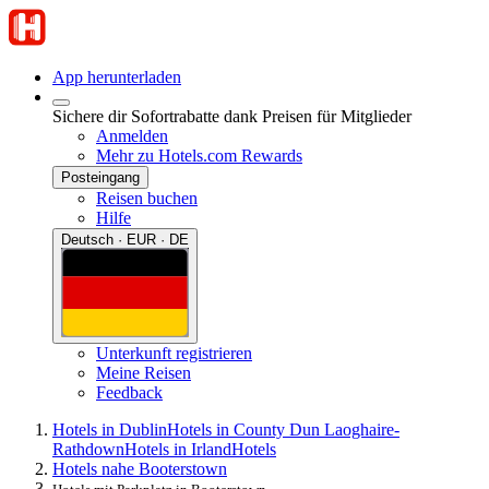
App herunterladen
Sichere dir Sofortrabatte dank Preisen für Mitglieder
Anmelden
Mehr zu Hotels.com Rewards
Posteingang
Reisen buchen
Hilfe
Deutsch · EUR · DE
Unterkunft registrieren
Meine Reisen
Feedback
Hotels in Dublin
Hotels in County Dun Laoghaire-
Rathdown
Hotels in Irland
Hotels
Hotels nahe Booterstown