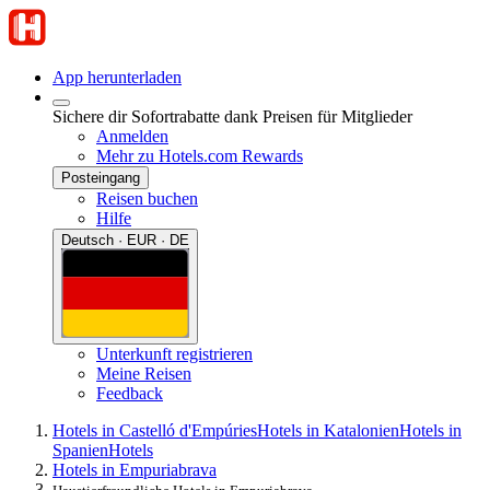
App herunterladen
Sichere dir Sofortrabatte dank Preisen für Mitglieder
Anmelden
Mehr zu Hotels.com Rewards
Posteingang
Reisen buchen
Hilfe
Deutsch · EUR · DE
Unterkunft registrieren
Meine Reisen
Feedback
Hotels in Castelló d'Empúries
Hotels in Katalonien
Hotels in
Spanien
Hotels
Hotels in Empuriabrava