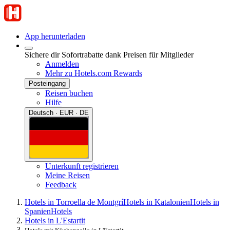
App herunterladen
Sichere dir Sofortrabatte dank Preisen für Mitglieder
Anmelden
Mehr zu Hotels.com Rewards
Posteingang
Reisen buchen
Hilfe
Deutsch · EUR · DE
Unterkunft registrieren
Meine Reisen
Feedback
Hotels in Torroella de Montgrí
Hotels in Katalonien
Hotels in
Spanien
Hotels
Hotels in L'Estartit