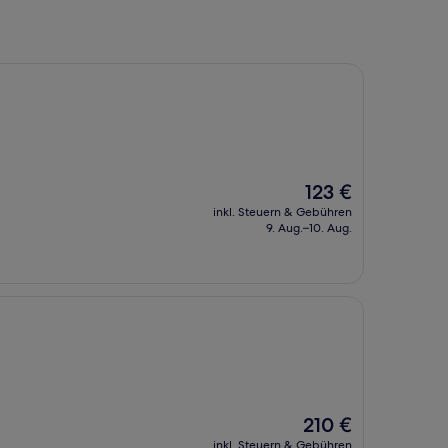
Der
123 €
Preis
inkl. Steuern & Gebühren
beträgt
9. Aug.–10. Aug.
123 €
Der
210 €
Preis
inkl. Steuern & Gebühren