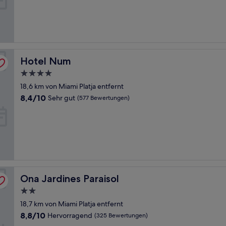
Gut,
(81
Bewertungen)
Hotel Num
Hotel Num
4.0-
Sterne-
18,6 km von Miami Platja entfernt
Unterkunft
8.4
8,4/10
Sehr gut
(577 Bewertungen)
von
10,
Sehr
gut,
(577
Bewertungen)
Ona Jardines Paraisol
Ona Jardines Paraisol
2.0-
Sterne-
18,7 km von Miami Platja entfernt
Unterkunft
8.8
8,8/10
Hervorragend
(325 Bewertungen)
von