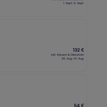
beträgt
1. Sept.–2. Sept.
210 €
Der
132 €
Preis
inkl. Steuern & Gebühren
beträgt
30. Aug.–31. Aug.
132 €
Der
54 €