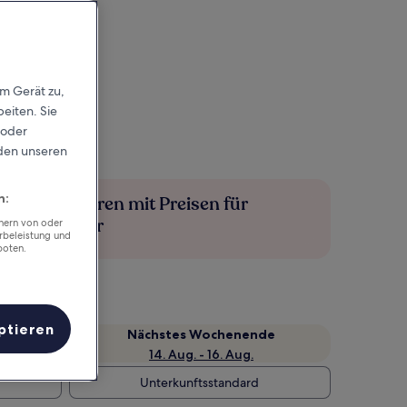
em Gerät zu,
eiten. Sie
 oder
rden unseren
n:
Mehr sparen mit Preisen für
Mitglieder
chern von oder
rbeleistung und
boten.
ptieren
Nächstes Wochenende
14. Aug. - 16. Aug.
Unterkunftsstandard