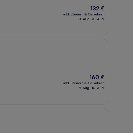
Der
132 €
Preis
inkl. Steuern & Gebühren
beträgt
30. Aug.–31. Aug.
132 €
Der
160 €
Preis
inkl. Steuern & Gebühren
beträgt
9. Aug.–10. Aug.
160 €