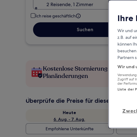
2 Reisende, 1 Zimmer
Ihre
Ich reise geschäftlich
Suchen
Wir und u
z.B. auf 
können Ihr
besuchen S
Partnern s
Wir und 
Kostenlose Stornierung bei
Planänderungen
Verwendung g
Zugriff auf 
der Perform
Liste der 
Überprüfe die Preise für diese Daten
Zwec
Heute
6. Aug. - 7. Aug.
Empfohlene Unterkünfte