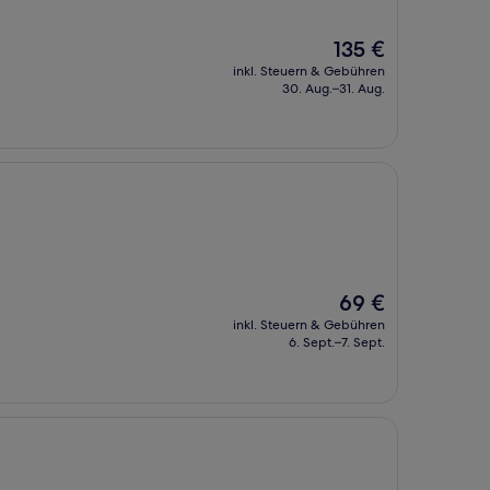
Der
135 €
Preis
inkl. Steuern & Gebühren
beträgt
30. Aug.–31. Aug.
135 €
Der
69 €
Preis
inkl. Steuern & Gebühren
beträgt
6. Sept.–7. Sept.
69 €