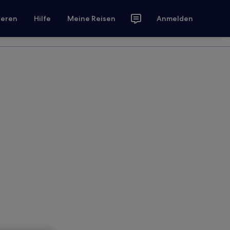
ieren
Hilfe
Meine Reisen
Anmelden