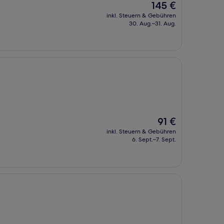
Der
145 €
Preis
inkl. Steuern & Gebühren
beträgt
30. Aug.–31. Aug.
145 €
Der
91 €
Preis
inkl. Steuern & Gebühren
beträgt
6. Sept.–7. Sept.
91 €