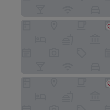
4R Meridià Mar
Hostal Porto Mar