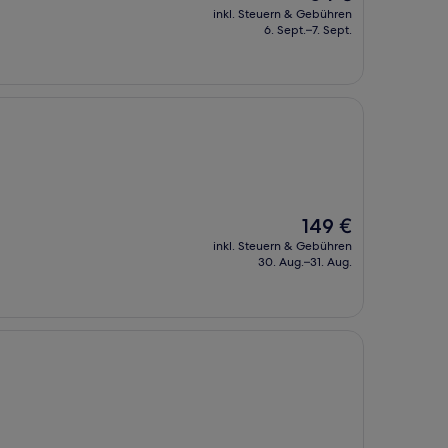
Preis
inkl. Steuern & Gebühren
beträgt
6. Sept.–7. Sept.
54 €
Der
149 €
Preis
inkl. Steuern & Gebühren
beträgt
30. Aug.–31. Aug.
149 €