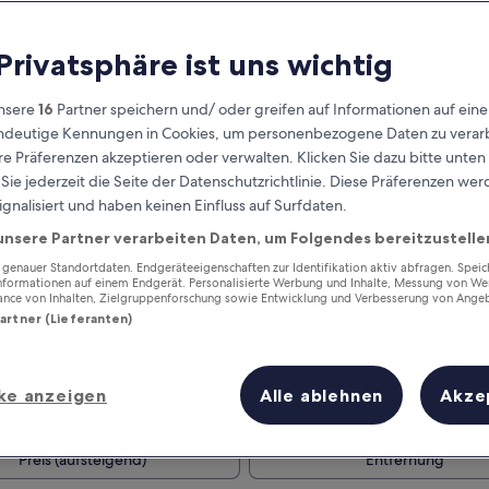
 Privatsphäre ist uns wichtig
nsere
16
Partner speichern und/ oder greifen auf Informationen auf ein
eindeutige Kennungen in Cookies, um personenbezogene Daten zu verarb
e Präferenzen akzeptieren oder verwalten. Klicken Sie dazu bitte unten
ie jederzeit die Seite der Datenschutzrichtlinie. Diese Präferenzen we
ignalisiert und haben keinen Einfluss auf Surfdaten.
unsere Partner verarbeiten Daten, um Folgendes bereitzustelle
Verdiene Prämien für jede
wahrgenommene Übernachtung
enauer Standortdaten. Endgeräteeigenschaften zur Identifikation aktiv abfragen. Spei
Informationen auf einem Endgerät. Personalisierte Werbung und Inhalte, Messung von We
ance von Inhalten, Zielgruppenforschung sowie Entwicklung und Verbesserung von Ange
Partner (Lieferanten)
ke anzeigen
Alle ablehnen
Akze
Morgen
Dieses Wochenende
7. Aug. - 8. Aug.
7. Aug. - 9. Aug.
Preis (aufsteigend)
Entfernung