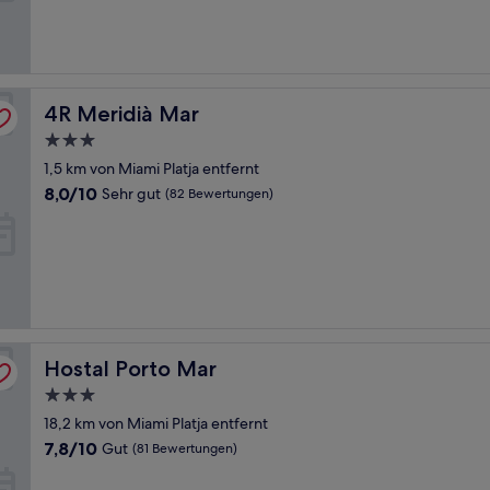
(2
Bewertungen)
4R Meridià Mar
4R Meridià Mar
3.0-
Sterne-
1,5 km von Miami Platja entfernt
Unterkunft
8.0
8,0/10
Sehr gut
(82 Bewertungen)
von
10,
Sehr
gut,
(82
Bewertungen)
Hostal Porto Mar
Hostal Porto Mar
3.0-
Sterne-
18,2 km von Miami Platja entfernt
Unterkunft
7.8
7,8/10
Gut
(81 Bewertungen)
von
10,