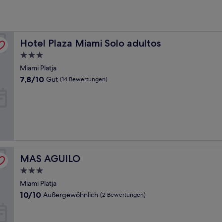
Hotel Plaza Miami Solo adultos
Hotel Plaza Miami Solo adultos
3.0-
Sterne-
Miami Platja
Unterkunft
7.8
7,8/10
Gut
(14 Bewertungen)
von
10,
Gut,
(14
Bewertungen)
MAS AGUILO
MAS AGUILO
3.0-
Sterne-
Miami Platja
Unterkunft
10.0
10/10
Außergewöhnlich
(2 Bewertungen)
von
10,
Außergewöhnlich,