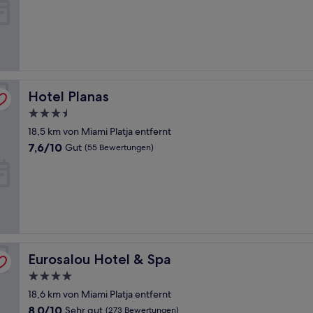
10,
Hervorragend,
(325
Bewertungen)
Hotel Planas
Hotel Planas
3.5-
Sterne-
18,5 km von Miami Platja entfernt
Unterkunft
7.6
7,6/10
Gut
(55 Bewertungen)
von
10,
Gut,
(55
Bewertungen)
Eurosalou Hotel & Spa
Eurosalou Hotel & Spa
4.0-
Sterne-
18,6 km von Miami Platja entfernt
Unterkunft
8.0
8,0/10
Sehr gut
(273 Bewertungen)