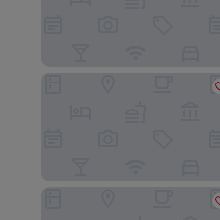
htop Molinos Park
Blaumar Hotel Salou