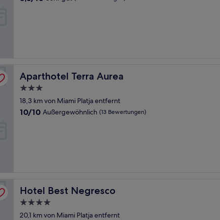
von
10,
Sehr
gut,
(273
Bewertungen)
Aparthotel Terra Aurea
Aparthotel Terra Aurea
3.0-
Sterne-
18,3 km von Miami Platja entfernt
Unterkunft
10.0
10/10
Außergewöhnlich
(13 Bewertungen)
von
10,
Außergewöhnlich,
(13
Bewertungen)
Hotel Best Negresco
Hotel Best Negresco
4.0-
Sterne-
20,1 km von Miami Platja entfernt