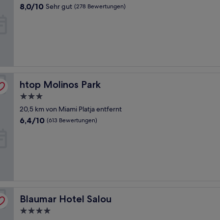
Unterkunft
8.0
8,0/10
Sehr gut
(278 Bewertungen)
von
10,
Sehr
gut,
(278
Bewertungen)
htop Molinos Park
htop Molinos Park
3.0-
Sterne-
20,5 km von Miami Platja entfernt
Unterkunft
6.4
6,4/10
(613 Bewertungen)
von
10,
(613
Bewertungen)
Blaumar Hotel Salou
Blaumar Hotel Salou
4.0-