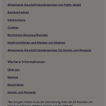
Allgemeine Geschäftsbedingungen von FeWo-direkt
Hotels nahe Mont-Rebei-Klamm
Barrierefreiheit
Alòs de Balaguer Hotels
El Puig Hotels
Datenschutz
Bausen Hotels
Cookies
Alberola Hotels
Rechtliche Hinweise/Kontakt
Vilamòs Hotels
Inhaltsrichtlinien und Melden von Inhalten
Hotels nahe Iglesia de San Clemente de Tahull
Allgemeine Geschäftsbedingungen für Hotels.com Rewards
Alt Urgell: Hotels
Weitere Informationen
Val d'Aran: Hotels
Prats i Sansor Hotels
Über uns
Sant Andreu de Castellbò Hotels
Karriere
Lloberola Hotels
Reiseführer
Pallars Jussà: Hotels
Hotels.com Rewards
Baqueira Hotels
*Bei einigen Hotels muss die Stornierung mehr als 24 Stunden vor
Almenar Hotels
Check-in erfolgen. Weitere Details auf der Website.