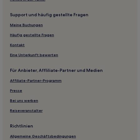
Hotels nahe Jumbo Masella Skilift
Support und häufig gestellte Fragen
Hotels nahe Bahnhof Alp La Molina
Meine Buchungen
Erinyà Hotels
Bóixols Hotels
Häufig gestellte Fragen
Bar Hotels
Kontakt
Castellar de la Ribera Hotels
Eine Unterkunft bewerten
Oliola Hotels
Für Anbieter, Affliliate-Partner und Medien
Tiurana Hotels
Affiliate-Partner-Programm
Pallars Sobirà: Hotels
Presse
Benós Hotels
Hotels nahe Skigebiet Port Aine
Bei uns werben
Arànser Hotels
Reiseveranstalter
Capolat Hotels
Richtlinien
Ainet de Besan Hotels
Allgemeine Geschäftsbedingungen
Civís Hotels