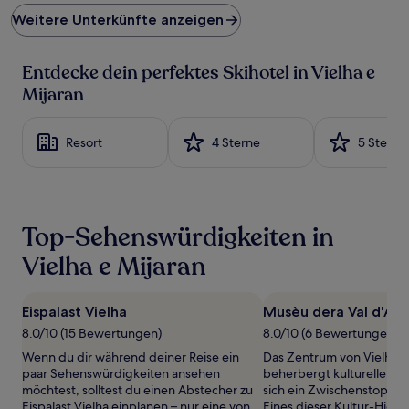
Preis
Weitere Unterkünfte anzeigen
pro
Nacht,
der
Entdecke dein perfektes Skihotel in Vielha e
in
den
Mijaran
letzten
24 Stunden
für
Resort
4 Sterne
5 Sterne
einen
Aufenthalt
mit
1 Übernachtung
von
Top-Sehenswürdigkeiten in
2 Erwachsenen
gefunden
Vielha e Mijaran
wurde.
Preise
und
Eispalast Vielha
Musèu dera Val d'Ara
Verfügbarkeiten
können
8.0/10 (15 Bewertungen)
8.0/10 (6 Bewertungen)
sich
Wenn du dir während deiner Reise ein
Das Zentrum von Vielha e
ändern.
paar Sehenswürdigkeiten ansehen
beherbergt kulturelle Attr
Es
möchtest, solltest du einen Abstecher zu
sich ein Zwischenstopp sic
können
Eispalast Vielha einplanen – nur eine von
Eines dieser Kultur-Highl