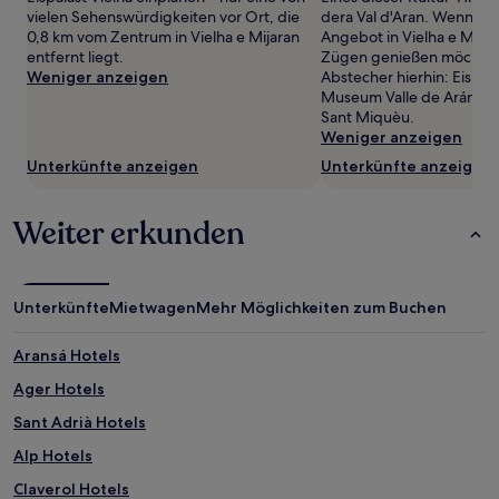
zusätzliche
vielen Sehenswürdigkeiten vor Ort, die
dera Val d'Aran. Wenn du 
Bedingungen
0,8 km vom Zentrum in Vielha e Mijaran
Angebot in Vielha e Mijara
gelten.
entfernt liegt.
Zügen genießen möchtest
Weniger anzeigen
Abstecher hierhin: Eispala
Museum Valle de Arán und
Sant Miquèu.
Weniger anzeigen
Unterkünfte anzeigen
Unterkünfte anzeigen
Weiter erkunden
Unterkünfte
Mietwagen
Mehr Möglichkeiten zum Buchen
Aransá Hotels
Ager Hotels
Sant Adrià Hotels
Alp Hotels
Claverol Hotels