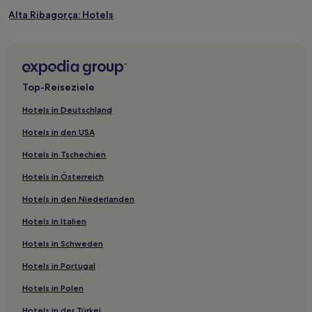
Alta Ribagorça: Hotels
Santa Eugenia de Nerellà Hotels
Cerdanya: Hotels
Isavarre Hotels
Top-Reiseziele
Noguera: Hotels
Hotels in Deutschland
Hotels nahe Bahnhof Sant Llorenç de Montgai
Hotels in den USA
Aiguabella Hotels
Hotels in Tschechien
Son Hotels
Hotels in Österreich
Solsonès: Hotels
Hotels in den Niederlanden
Llobera Hotels
Hotels in Italien
Hotels nahe Alabau
La Selva Hotels
Hotels in Schweden
Fornols Hotels
Hotels in Portugal
Vilanova de Meià Hotels
Hotels in Polen
Suterranya Hotels
Hotels in der Türkei