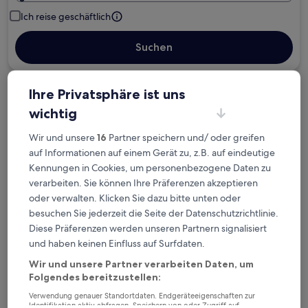
Ich reise geschäftlich
Suchen
Ihre Privatsphäre ist uns
Kostenlose Stornierung bei
wichtig
Planänderungen
Wir und unsere
16
Partner speichern und/ oder greifen
Verdiene Prämien für jede
auf Informationen auf einem Gerät zu, z.B. auf eindeutige
wahrgenommene Übernachtung
Kennungen in Cookies, um personenbezogene Daten zu
verarbeiten. Sie können Ihre Präferenzen akzeptieren
oder verwalten. Klicken Sie dazu bitte unten oder
Mehr sparen mit Preisen für Mitglieder
besuchen Sie jederzeit die Seite der Datenschutzrichtlinie.
Diese Präferenzen werden unseren Partnern signalisiert
und haben keinen Einfluss auf Surfdaten.
Überprüfe die Preise für diese Daten
Wir und unsere Partner verarbeiten Daten, um
Folgendes bereitzustellen:
Heute
Morgen
Verwendung genauer Standortdaten. Endgeräteeigenschaften zur
6. Aug. - 7. Aug.
7. Aug. - 8. Aug.
Identifikation aktiv abfragen. Speichern von oder Zugriff auf