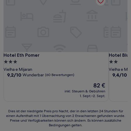
Hotel Eth Pomer
Hotel Blu 
Hotel Eth Pomer
Hotel Blu
3.0-
2.0-
Sterne-
Sterne-
Vielha e Mijaran
Vielha e Mij
Unterkunft
Unterkunf
9.2
9.4
9,2/10
9,4/10
Wunderbar
A
(60 Bewertungen)
von
von
Der
82 €
10,
10,
Preis
Wunderbar,
Außergewö
inkl. Steuern & Gebühren
beträgt
(60
(151
1. Sept.–2. Sept.
82 €
Bewertungen)
Bewertun
Dies
Dies ist der niedrigste Preis pro Nacht, der in den letzten 24 Stunden für
einen Aufenthalt mit 1 Übernachtung von 2 Erwachsenen gefunden wurde.
ist
Preise und Verfügbarkeiten können sich ändern. Es können zusätzliche
der
Bedingungen gelten.
niedrigste