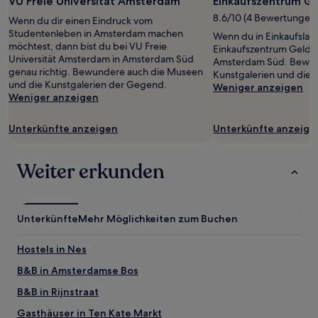
VU Freie Universität Amsterdam
Einkaufszentrum Ge
1 Übernachtung
8.6/10 (4 Bewertungen
Wenn du dir einen Eindruck vom
von
Studentenleben in Amsterdam machen
Wenn du in Einkaufslau
2 Erwachsenen
möchtest, dann bist du bei VU Freie
Einkaufszentrum Gelder
gefunden
Universität Amsterdam in Amsterdam Süd
Amsterdam Süd. Bewun
wurde.
genau richtig. Bewundere auch die Museen
Kunstgalerien und die
Preise
und die Kunstgalerien der Gegend.
Weniger anzeigen
und
Weniger anzeigen
Verfügbarkeiten
können
sich
Unterkünfte anzeigen
Unterkünfte anzeige
ändern.
Es
können
Weiter erkunden
zusätzliche
Bedingungen
gelten.
Unterkünfte
Mehr Möglichkeiten zum Buchen
Hostels in Nes
B&B in Amsterdamse Bos
B&B in Rijnstraat
Gasthäuser in Ten Kate Markt