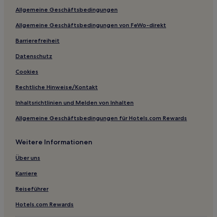
Westindische buurt: Hotels
Allgemeine Geschäftsbedingungen
Hotels nahe U-Bahn-Station Wibautstraat
Allgemeine Geschäftsbedingungen von FeWo-direkt
Zuidas: Hotels
Barrierefreiheit
Hotels nahe Haltestelle Amsteldijk
Datenschutz
Hotels nahe Straßenbahnhaltestelle De Boelelaan-VU
Cookies
Hotels nahe American Hotel Amsterdam
Rechtliche Hinweise/Kontakt
Hotels nahe Straßenbahnhaltestelle Prinsengracht
Inhaltsrichtlinien und Melden von Inhalten
Hotels nahe Ziggo Dome
Allgemeine Geschäftsbedingungen für Hotels.com Rewards
Overtoomse Sluis: Hotels
Amsterdam Hotels
Weitere Informationen
Buitenveldert: Hotels
Über uns
Station-Zuid WTC: Hotels
Karriere
Hotels nahe Utrechtsestraat
Reiseführer
Hotels nahe Bahnhof De Pijp
Hotels.com Rewards
Diamantbuurt: Hotels