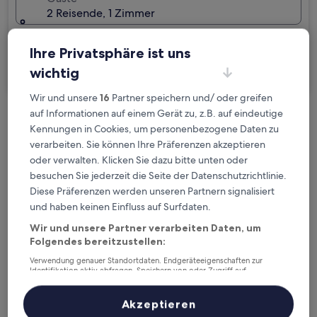
2 Reisende, 1 Zimmer
Ich reise geschäftlich
Ihre Privatsphäre ist uns
Suchen
wichtig
Wir und unsere
16
Partner speichern und/ oder greifen
auf Informationen auf einem Gerät zu, z.B. auf eindeutige
Kostenlose Stornierung bei
Kennungen in Cookies, um personenbezogene Daten zu
Planänderungen
verarbeiten. Sie können Ihre Präferenzen akzeptieren
oder verwalten. Klicken Sie dazu bitte unten oder
Verdiene Prämien für jede
besuchen Sie jederzeit die Seite der Datenschutzrichtlinie.
wahrgenommene Übernachtung
Diese Präferenzen werden unseren Partnern signalisiert
und haben keinen Einfluss auf Surfdaten.
Wir und unsere Partner verarbeiten Daten, um
Mehr sparen mit Preisen für Mitglieder
Folgendes bereitzustellen:
Verwendung genauer Standortdaten. Endgeräteeigenschaften zur
Identifikation aktiv abfragen. Speichern von oder Zugriff auf
Informationen auf einem Endgerät. Personalisierte Werbung und
Überprüfe die Preise für diese Daten
Inhalte, Messung von Werbeleistung und der Performance von Inhalten,
Zielgruppenforschung sowie Entwicklung und Verbesserung von
Akzeptieren
Angeboten.