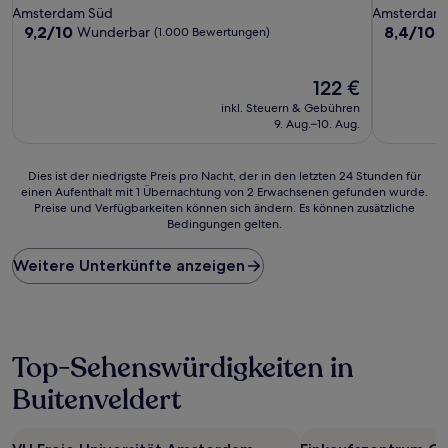
Sterne-
Sterne-
Amsterdam Süd
Amsterdam
Unterkunft
Unterkunf
9.2
8.4
9,2/10
8,4/10
Wunderbar
S
(1.000 Bewertungen)
von
von
10,
10,
Wunderbar,
Der
Sehr
122 €
(1.000
Preis
gut,
inkl. Steuern & Gebühren
Bewertungen)
beträgt
(869
9. Aug.–10. Aug.
122 €
Bewertun
Dies
Dies ist der niedrigste Preis pro Nacht, der in den letzten 24 Stunden für
einen Aufenthalt mit 1 Übernachtung von 2 Erwachsenen gefunden wurde.
ist
Preise und Verfügbarkeiten können sich ändern. Es können zusätzliche
der
Bedingungen gelten.
niedrigste
Preis
Weitere Unterkünfte anzeigen
pro
Nacht,
der
in
den
letzten
Top-Sehenswürdigkeiten in
24 Stunden
Buitenveldert
für
einen
Aufenthalt
mit