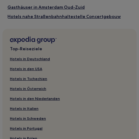
Gasthäuser in Amsterdam Oud-Zuid
Hotels nahe Straßenbahnhaltestelle Concertgebouw
Hotels nahe Straßenbahnhaltestelle Cornelis
Schuytstraat
Hotels nahe Einkaufszentrum Gelderlandplein
Top-Reiseziele
Willemspark: Hotels
Vondelbuurt: Hotels
Hotels in Deutschland
Hotels nahe Haltestelle Amstelveenseweg
Hotels in den USA
Hotels nahe Haltestelle Hoofddorpplein
Hotels in Tschechien
Hotels nahe Haltestelle J.P. Heijestraat
Hotels in Österreich
Hotels nahe U-Bahn-Station Amstelveenseweg
Hotels in den Niederlanden
Hotels nahe Haltestelle Alexanderplein
Hotels in Italien
Hotels nahe Haltestelle Johan Huizingalaan
Hotels in Schweden
Hotels nahe Haltestelle Rijksmuseum
Hotels in Portugal
Hotels nahe Straßenbahnhaltestelle Frederiksplein
Hotels in Polen