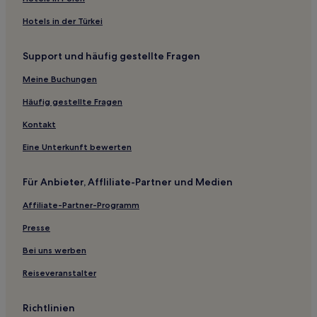
Westlandgracht: Hotels
Hotels in der Türkei
Hotels nahe Haltestelle Maasstraat
Hotels nahe Orgelpark
Support und häufig gestellte Fragen
Hotels nahe Haltestelle Gerrit van der Veenstraat
Meine Buchungen
Hotels nahe Heinekenplein
Häufig gestellte Fragen
Hotels nahe Bahnhof Amsterdam Amstel
Kontakt
Hotels nahe Straßenbahnhaltestelle Zonnestein
Eine Unterkunft bewerten
Hotels nahe Knijn Bowling
Hotels nahe World Fashion Centre
Für Anbieter, Affliliate-Partner und Medien
Hotels nahe Stadtarchiv Amsterdam
Affiliate-Partner-Programm
Hotels nahe VU University Medical Center
Presse
Hotels nahe Elektrische Museumstraßenbahn Amsterdam
Bei uns werben
Hotels nahe IBC
Reiseveranstalter
Hotels nahe Haltestelle Boelelaan/Vrije Universiteit
Weesperzijde: Hotels
Richtlinien