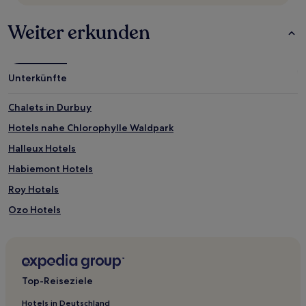
ändern.
Es
Weiter erkunden
können
zusätzliche
Bedingungen
gelten.
Unterkünfte
Chalets in Durbuy
Hotels nahe Chlorophylle Waldpark
Halleux Hotels
Habiemont Hotels
Roy Hotels
Ozo Hotels
Hotels nahe Château de Logne
Durbuy Hotels
Bande Hotels
Top-Reiseziele
Rochefort Hotels
Hotels in Deutschland