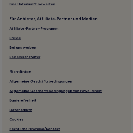
Familien in Septon
Eine Unterkunft bewerten
Familien in Noiseux
Für Anbieter, Affliliate-Partner und Medien
Hotels mit Pool in Grandhan
Affiliate-Partner-Programm
Familien in Grandhan
Presse
Hotels mit Parkplatz in Durbuy
Familien in Durbuy
Bei uns werben
Haustierfreundliche in Durbuy
Reiseveranstalter
Golf in Durbuy
Richtlinien
Familien in Heure
Allgemeine Geschäftsbedingungen
3-Sterne-Hotels in Hotton
Allgemeine Geschäftsbedingungen von FeWo-direkt
3-Sterne-Hotels in Manhay
Barrierefreiheit
Datenschutz
Cookies
Rechtliche Hinweise/Kontakt