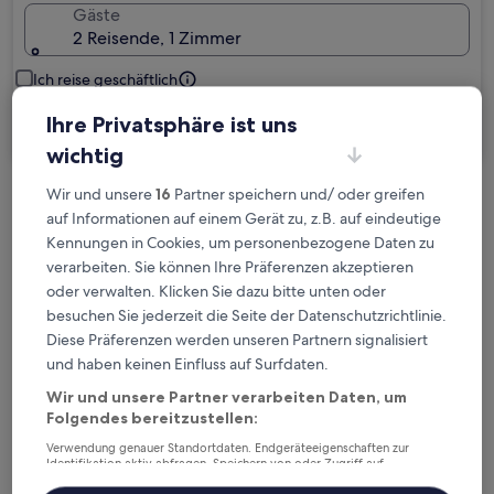
Gäste
2 Reisende, 1 Zimmer
Ich reise geschäftlich
Ihre Privatsphäre ist uns
Suchen
wichtig
Wir und unsere
16
Partner speichern und/ oder greifen
Kostenlose Stornierung bei
auf Informationen auf einem Gerät zu, z.B. auf eindeutige
Planänderungen
Kennungen in Cookies, um personenbezogene Daten zu
verarbeiten. Sie können Ihre Präferenzen akzeptieren
Verdiene Prämien für jede
oder verwalten. Klicken Sie dazu bitte unten oder
wahrgenommene Übernachtung
besuchen Sie jederzeit die Seite der Datenschutzrichtlinie.
Diese Präferenzen werden unseren Partnern signalisiert
und haben keinen Einfluss auf Surfdaten.
Mehr sparen mit Preisen für Mitglieder
Wir und unsere Partner verarbeiten Daten, um
Folgendes bereitzustellen:
Verwendung genauer Standortdaten. Endgeräteeigenschaften zur
Identifikation aktiv abfragen. Speichern von oder Zugriff auf
Überprüfe die Preise für diese Daten
Informationen auf einem Endgerät. Personalisierte Werbung und