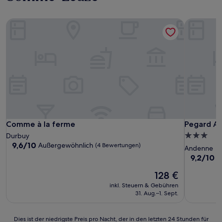
Comme à la ferme
Pegard An
Comme à la ferme
Pegard An
Comme à la ferme
Pegard A
3.0-
Durbuy
9.6
9,6/10
Außergewöhnlich
(4 Bewertungen)
Sterne-
Andenne
von
Unterkunf
9.2
9,2/10
W
10,
von
Außergewöhnlich,
Der
128 €
10,
(4
Preis
Wunderba
inkl. Steuern & Gebühren
Bewertungen)
beträgt
(72
31. Aug.–1. Sept.
128 €
Bewertun
Dies
Dies ist der niedrigste Preis pro Nacht, der in den letzten 24 Stunden für