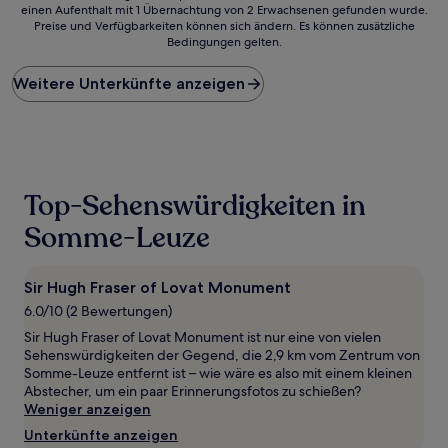
einen Aufenthalt mit 1 Übernachtung von 2 Erwachsenen gefunden wurde.
ist
Preise und Verfügbarkeiten können sich ändern. Es können zusätzliche
der
Bedingungen gelten.
niedrigste
Preis
Weitere Unterkünfte anzeigen
pro
Nacht,
der
in
den
letzten
24 Stunden
Top-Sehenswürdigkeiten in
für
einen
Somme-Leuze
Aufenthalt
mit
1 Übernachtung
Sir Hugh Fraser of Lovat Monument
von
6.0/10 (2 Bewertungen)
2 Erwachsenen
gefunden
Sir Hugh Fraser of Lovat Monument ist nur eine von vielen
wurde.
Sehenswürdigkeiten der Gegend, die 2,9 km vom Zentrum von
Preise
Somme-Leuze entfernt ist – wie wäre es also mit einem kleinen
und
Abstecher, um ein paar Erinnerungsfotos zu schießen?
Verfügbarkeiten
Weniger anzeigen
können
Unterkünfte anzeigen
sich