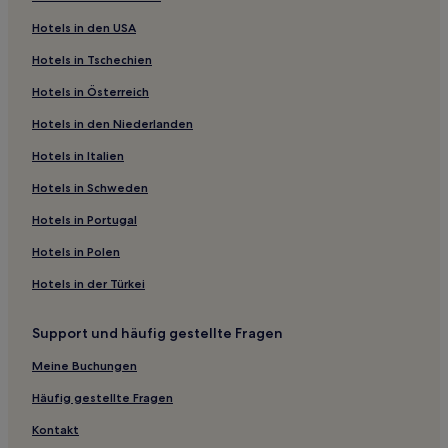
Hotels nahe Assesse Bahnhof
Hotels in den USA
Beausaint Hotels
Hotels in Tschechien
Rendeux Hotels
Hotels in Österreich
Beausaint Hotels
Hotels in den Niederlanden
Hotels nahe Domaine provincial de Chevetogne
Hotels in Italien
Hotels nahe Kirche Saint-Pierre de Xhignesse
Hotels nahe Golf Durbuy
Hotels in Schweden
Maffe Hotels
Hotels in Portugal
Hotels nahe Bahnhof Marche-En-Famenne
Hotels in Polen
Hotels nahe Bahnhof Ampsin
Hotels in der Türkei
Hotels nahe Le Labyrinthe
Support und häufig gestellte Fragen
Ambly Hotels
Meine Buchungen
Monville Hotels
Harze Hotels
Häufig gestellte Fragen
Familien in La Roche-en-Ardenne
Kontakt