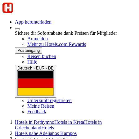
App herunterladen
Sichere dir Sofortrabatte dank Preisen für Mitglieder
Anmelden
Mehr zu Hotels.com Rewards
Posteingang
Reisen buchen
Hilfe
Deutsch · EUR · DE
Unterkunft registrieren
Meine Reisen
Feedback
Hotels in Rethymno
Hotels in Kreta
Hotels in
Griechenland
Hotels
Hotels nahe Adelianos Kampos