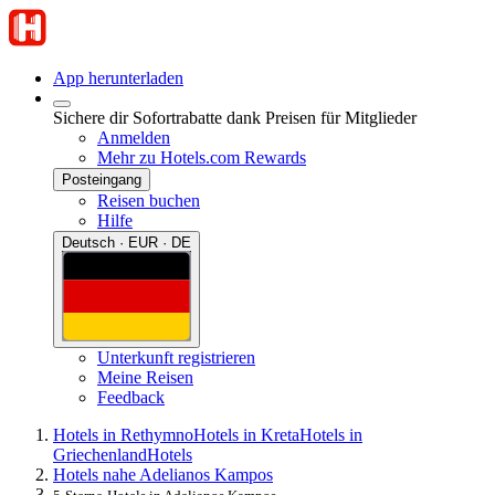
App herunterladen
Sichere dir Sofortrabatte dank Preisen für Mitglieder
Anmelden
Mehr zu Hotels.com Rewards
Posteingang
Reisen buchen
Hilfe
Deutsch · EUR · DE
Unterkunft registrieren
Meine Reisen
Feedback
Hotels in Rethymno
Hotels in Kreta
Hotels in
Griechenland
Hotels
Hotels nahe Adelianos Kampos