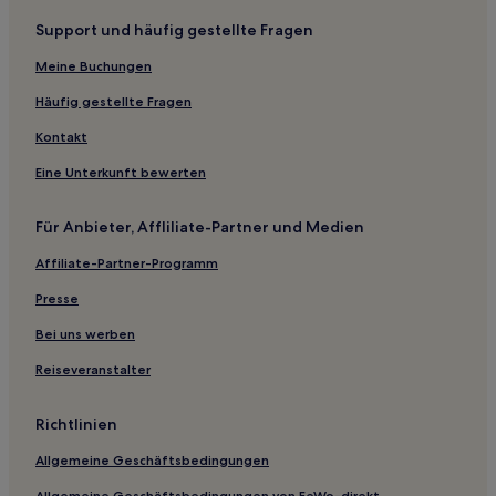
Strand in Baiona
Support und häufig gestellte Fragen
Familien in Sanxenxo
Hotels mit Parkplatz in Sanxenxo
Meine Buchungen
Familien in Pontevedra
Häufig gestellte Fragen
Hotels nahe Gafa Strand
Kontakt
Vigo Hotels
Eine Unterkunft bewerten
Hotels nahe Cocho Strand
Für Anbieter, Affliliate-Partner und Medien
Hotels nahe Strand von Río Azor
Affiliate-Partner-Programm
Hotels nahe Praia de Francón
Hotels nahe Strand O Prado
Presse
Hotels nahe Praia de Portugalete
Bei uns werben
Hotels nahe Punta do Canaval
Reiseveranstalter
Saiáns: Hotels
Richtlinien
Hotels nahe Alfonso IX
Allgemeine Geschäftsbedingungen
Hotels nahe Playa Caneliñas
Allgemeine Geschäftsbedingungen von FeWo-direkt