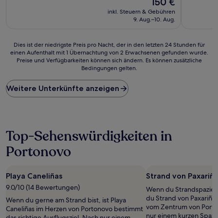
150 €
10,
10,
Preis
Sehr
Hervorrag
inkl. Steuern & Gebühren
beträgt
gut,
(35
9. Aug.–10. Aug.
150 €
(32
Bewertun
Bewertungen)
Dies
Dies ist der niedrigste Preis pro Nacht, der in den letzten 24 Stunden für
einen Aufenthalt mit 1 Übernachtung von 2 Erwachsenen gefunden wurde.
ist
Preise und Verfügbarkeiten können sich ändern. Es können zusätzliche
der
Bedingungen gelten.
niedrigste
Preis
Weitere Unterkünfte anzeigen
pro
Nacht,
der
in
den
Top-Sehenswürdigkeiten in
letzten
24 Stunden
Portonovo
für
einen
Aufenthalt
Playa Caneliñas
Strand von Paxariñ
mit
1 Übernachtung
9.0/10 (14 Bewertungen)
Wenn du Strandspaziergä
von
du Strand von Paxariña
Wenn du gerne am Strand bist, ist Playa
2 Erwachsenen
vom Zentrum von Porto
Caneliñas im Herzen von Portonovo bestimmt
gefunden
nur einem kurzen Spazi
das richtige Ausflugsziel. Nach nur einem