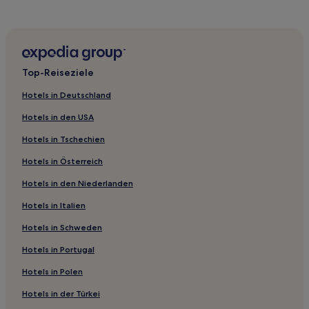
Haustierfreundliche nahe Strand von Pontesampaio
Hotels mit Fitnessbereich in Santiago de Vigo
Haustierfreundliche in Santiago de Vigo
Top-Reiseziele
Günstige in Poio
Hotels in Deutschland
Strand in A Lanzada
Hotels in den USA
Hotels mit Parkplatz in A Lanzada
Hotels in Tschechien
Familien in O Salnés
Hotels in Österreich
Business in O Salnés
Hotels in den Niederlanden
Hotels mit Pool in Rias Baixas
Günstige in Rias Baixas
Hotels in Italien
Hotels mit Parkplatz in Rias Baixas
Hotels in Schweden
Günstige in Redondela
Hotels in Portugal
Familien in Cangas
Hotels in Polen
Hotels mit Fitnessbereich nahe Playa de Foxos
Hotels in der Türkei