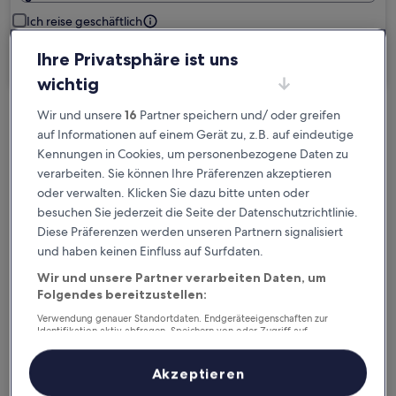
Ich reise geschäftlich
Ihre Privatsphäre ist uns
Suchen
wichtig
Wir und unsere
16
Partner speichern und/ oder greifen
Kostenlose Stornierung bei
auf Informationen auf einem Gerät zu, z.B. auf eindeutige
Planänderungen
Kennungen in Cookies, um personenbezogene Daten zu
verarbeiten. Sie können Ihre Präferenzen akzeptieren
Verdiene Prämien für jede
oder verwalten. Klicken Sie dazu bitte unten oder
wahrgenommene Übernachtung
besuchen Sie jederzeit die Seite der Datenschutzrichtlinie.
Diese Präferenzen werden unseren Partnern signalisiert
und haben keinen Einfluss auf Surfdaten.
Mehr sparen mit Preisen für Mitglieder
Wir und unsere Partner verarbeiten Daten, um
Folgendes bereitzustellen:
Verwendung genauer Standortdaten. Endgeräteeigenschaften zur
Überprüfe die Preise für diese Daten
Identifikation aktiv abfragen. Speichern von oder Zugriff auf
Informationen auf einem Endgerät. Personalisierte Werbung und
Inhalte, Messung von Werbeleistung und der Performance von Inhalten,
Heute
Morgen
Zielgruppenforschung sowie Entwicklung und Verbesserung von
Akzeptieren
Angeboten.
6. Aug. - 7. Aug.
7. Aug. - 8. Aug.