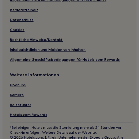
Hotels nahe Praia de Area Gorda
Insuela Hotels
Barrierefreiheit
Soutullo Hotels
Datenschutz
Os Muiños Hotels
Cookies
Hotels nahe Paseo marítimo
Rechtliche Hinweise/Kontakt
Paradela Hotels
Inhaltsrichtlinien und Melden von Inhalten
Hotels nahe Strand von Mende
Allgemeine Geschäftsbedingungen für Hotels.com Rewards
Oia Hotels
Weitere Informationen
Hotels nahe Playa de Foxos
Covas Hotels
Über uns
Hotels nahe Praia do Espiño
Karriere
Hotels nahe Conchido
Reiseführer
Hotels nahe Puntal do Pau da Bandeira
Hotels.com Rewards
Hotels nahe San Lázaro
*Bei einigen Hotels muss die Stornierung mehr als 24 Stunden vor
Hotels nahe Strand Area da Barca
Check-in erfolgen. Weitere Details auf der Website.
© 2026 Hotels.com, L.P., ein Unternehmen der Expedia Group. Alle