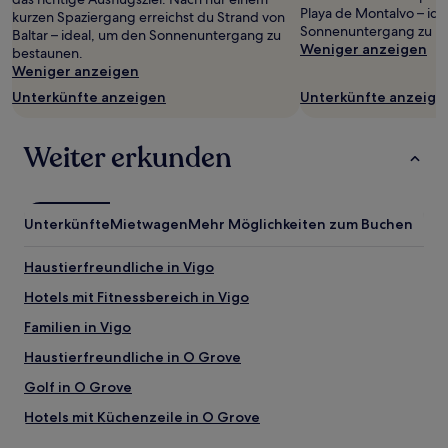
wurde.
Playa de Montalvo – ide
kurzen Spaziergang erreichst du Strand von
Preise
Sonnenuntergang zu b
Baltar – ideal, um den Sonnenuntergang zu
und
Weniger anzeigen
bestaunen.
Verfügbarkeiten
Weniger anzeigen
können
sich
Unterkünfte anzeigen
Unterkünfte anzeige
ändern.
Es
können
Weiter erkunden
zusätzliche
Bedingungen
gelten.
Unterkünfte
Mietwagen
Mehr Möglichkeiten zum Buchen
Haustierfreundliche in Vigo
Hotels mit Fitnessbereich in Vigo
Familien in Vigo
Haustierfreundliche in O Grove
Golf in O Grove
Hotels mit Küchenzeile in O Grove
Hotels mit Parkplatz nahe Strand von Pontesampaio