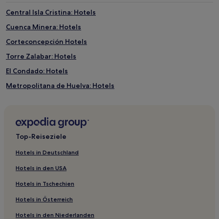
Central Isla Cristina: Hotels
Cuenca Minera: Hotels
Corteconcepción Hotels
Torre Zalabar: Hotels
El Condado: Hotels
Metropolitana de Huelva: Hotels
Manzanilla Hotels
Cumbres de San Bartolomé Hotels
Gibraleón Hotels
Top-Reiseziele
La Barca Hotels
Hotels in Deutschland
Costa Occidental: Hotels
Hotels in den USA
Hotels nahe Burg Niebla
Hotels in Tschechien
Hotels nahe Marina von Isla Canela
Hotels in Österreich
Andévalo: Hotels
Hotels in den Niederlanden
Moguer Hotels