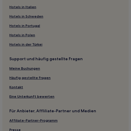
Hotels in Italien
Rota Hotels
Bormujos Hotels
Hotels in Schweden
Benacazón Hotels
Hotels in Portugal
Carrión de los Céspedes Hotels
Hotels in Polen
Hotels nahe Strand von San Bruno
Hotels in der Türkei
Aroche Hotels
Support und häufig gestellte Fragen
Ayamonte Hotels
Meine Buchungen
Poblado El Coto Hotels
Hotels nahe Kirche Virgen del Rocío
Häufig gestellte Fragen
Hotels nahe Castillo de Luna
Kontakt
Palos de la Frontera Hotels
Eine Unterkunft bewerten
Sanlúcar de Barrameda Hotels
Für Anbieter, Affliliate-Partner und Medien
Hotels nahe La Plaza Einkaufszentrum
Affiliate-Partner-Programm
El Madroño Hotels
Presse
El Rocío Hotels