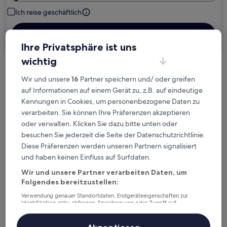
Ich reise geschäftlich
Suchen
Ihre Privatsphäre ist uns
wichtig
Kostenlose Stornierung bei
Wir und unsere
16
Partner speichern und/ oder greifen
Planänderungen
auf Informationen auf einem Gerät zu, z.B. auf eindeutige
Kennungen in Cookies, um personenbezogene Daten zu
Verdiene Prämien für jede
verarbeiten. Sie können Ihre Präferenzen akzeptieren
wahrgenommene Übernachtung
oder verwalten. Klicken Sie dazu bitte unten oder
besuchen Sie jederzeit die Seite der Datenschutzrichtlinie.
Diese Präferenzen werden unseren Partnern signalisiert
Mehr sparen mit Preisen für Mitglieder
und haben keinen Einfluss auf Surfdaten.
Wir und unsere Partner verarbeiten Daten, um
Folgendes bereitzustellen:
Überprüfe die Preise für diese Daten
Verwendung genauer Standortdaten. Endgeräteeigenschaften zur
Identifikation aktiv abfragen. Speichern von oder Zugriff auf
Informationen auf einem Endgerät. Personalisierte Werbung und
Heute
Morgen
Inhalte, Messung von Werbeleistung und der Performance von Inhalten,
6. Aug. - 7. Aug.
7. Aug. - 8. Aug.
Zielgruppenforschung sowie Entwicklung und Verbesserung von