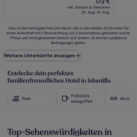
172 €
10,
10,
Preis
Sehr
Wunderba
inkl. Steuern & Gebühren
beträgt
gut,
(98
30. Aug.–31. Aug.
172 €
(362
Bewertun
Bewertungen)
Dies
Dies ist der niedrigste Preis pro Nacht, der in den letzten 24 Stunden für
einen Aufenthalt mit 1 Übernachtung von 2 Erwachsenen gefunden wurde.
ist
Preise und Verfügbarkeiten können sich ändern. Es können zusätzliche
der
Bedingungen gelten.
niedrigste
Preis
Weitere Unterkünfte anzeigen
pro
Nacht,
der
Entdecke dein perfektes
in
den
familienfreundliches Hotel in Islantilla
letzten
24 Stunden
für
Frühstück
Pool
All-inclu
einen
inbegriffen
Aufenthalt
mit
1 Übernachtung
von
2 Erwachsenen
Top-Sehenswürdigkeiten in
gefunden