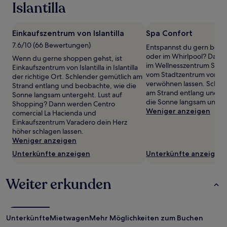
wurde.
Islantilla
Preise
und
Verfügbarkeiten
Einkaufszentrum von Islantilla
Spa Confort
können
7.6/10 (66 Bewertungen)
Entspannst du gern bei e
sich
oder im Whirlpool? Dann s
ändern.
Wenn du gerne shoppen gehst, ist
im Wellnesszentrum Spa C
Es
Einkaufszentrum von Islantilla in Islantilla
vom Stadtzentrum von Isla
können
der richtige Ort. Schlender gemütlich am
verwöhnen lassen. Schle
zusätzliche
Strand entlang und beobachte, wie die
am Strand entlang und b
Bedingungen
Sonne langsam untergeht. Lust auf
die Sonne langsam unter
gelten.
Shopping? Dann werden Centro
Weniger anzeigen
comercial La Hacienda und
Einkaufszentrum Varadero dein Herz
höher schlagen lassen.
Weniger anzeigen
Unterkünfte anzeigen
Unterkünfte anzeigen
Weiter erkunden
Unterkünfte
Mietwagen
Mehr Möglichkeiten zum Buchen