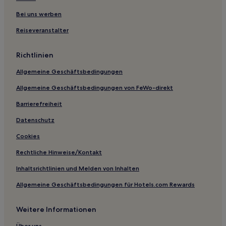
Hotels nahe Bahnhof La Palma Del Condado
Bei uns werben
La Isabel Hotels
Reiseveranstalter
Hostels in Almonte
Richtlinien
Hotels mit Parkplatz in Costa Occidental
Allgemeine Geschäftsbedingungen
Familien in Costa Occidental
Allgemeine Geschäftsbedingungen von FeWo-direkt
Hotels mit Pool in Costa Occidental
Barrierefreiheit
Familien in Lepe
Haustierfreundliche in Lepe
Datenschutz
Haustierfreundliche in Aracena
Cookies
Günstige in Rota
Rechtliche Hinweise/Kontakt
Golf in Rota
Inhaltsrichtlinien und Melden von Inhalten
Haustierfreundliche in El Rocío
Allgemeine Geschäftsbedingungen für Hotels.com Rewards
Familien in El Rocío
Weitere Informationen
Luxus in Punta del Moral
Über uns