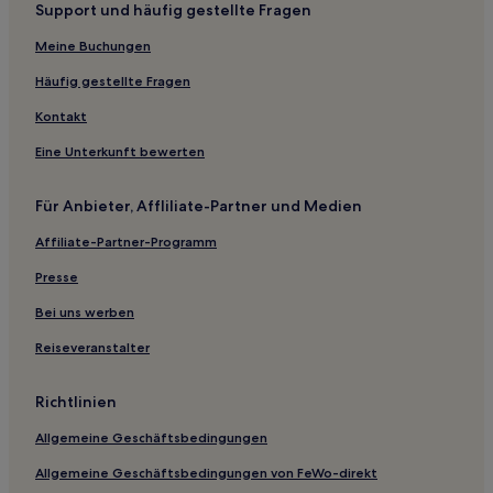
Support und häufig gestellte Fragen
Hotels nahe Vasaparken
Meine Buchungen
Hotels nahe Station Bromma flygplats
Stockholm-Zentrum: Hotels
Häufig gestellte Fragen
Hotels nahe Zinkensdamms IP
Kontakt
Hotels nahe Rörstrandsgatan
Eine Unterkunft bewerten
Hotels nahe Einkaufszentrum Ringen
Für Anbieter, Affliliate-Partner und Medien
Hotels nahe Järnpojke
Affiliate-Partner-Programm
Hotels nahe Eriksdalsbadet
Presse
Hotels nahe Långholmen
Hotels nahe Liljeholmstorget Galleria
Bei uns werben
Hotels nahe Pampas Marina
Reiseveranstalter
Gröndal: Hotels
Richtlinien
Hotels nahe Riddarhuset
Allgemeine Geschäftsbedingungen
Albano: Hotels
Allgemeine Geschäftsbedingungen von FeWo-direkt
Hotels nahe Stockholms medeltidsmuseum