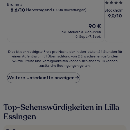
4.0-
Sterne-
Bromma
Sterne-
Unterkunft
8.6
8,6/10
Hervorragend
(1.006 Bewertungen)
Stockholm-Z
von
Unterkunft
9.0
9,0/10
Wu
10,
von
Hervorragend,
Der
90 €
10,
(1.006
Preis
Wunderbar,
inkl. Steuern & Gebühren
Bewertungen)
beträgt
(1.083
6. Sept.–7. Sept.
90 €
Bewertunge
Dies
Dies ist der niedrigste Preis pro Nacht, der in den letzten 24 Stunden für
einen Aufenthalt mit 1 Übernachtung von 2 Erwachsenen gefunden
ist
wurde. Preise und Verfügbarkeiten können sich ändern. Es können
der
zusätzliche Bedingungen gelten.
niedrigste
Preis
Weitere Unterkünfte anzeigen
pro
Nacht,
der
in
den
letzten
Top-Sehenswürdigkeiten in Lilla
24 Stunden
Essingen
für
einen
Aufenthalt