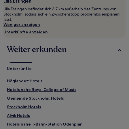
mit
Lilla Essingen
1 Übernachtung
Lilla Essingen befindet sich 3,7 km außerhalb des Zentrums von
von
Stockholm, sodass sich ein Zwischenstopp problemlos einplanen
2 Erwachsenen
lässt.
gefunden
Weniger anzeigen
wurde.
Preise
Unterkünfte anzeigen
und
Verfügbarkeiten
können
Weiter erkunden
sich
ändern.
Es
können
Unterkünfte
zusätzliche
Bedingungen
Höglandet: Hotels
gelten.
Hotels nahe Royal College of Music
Gemeinde Stockholm: Hotels
Stockholm Hotels
Alvik Hotels
Hotels nahe T-Bahn-Station Odenplan