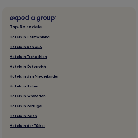
Hotels nahe Älvsjö Station
Söder Mälarstrand: Hotels
Hotels nahe Stadshuset
Top-Reiseziele
Hotels nahe Tegnérlunden
Hotels in Deutschland
Hotels nahe Straßenbahnhaltestelle Nybroplan
Hotels in den USA
Hotels nahe Skansen
Hotels in Tschechien
Hotels nahe Straßenbahnhaltestelle Sickla Kaj
Hotels in Österreich
Enskede Gård: Hotels
Hotels in den Niederlanden
Hotels nahe Staatliches historisches Museum
Hotels in Italien
Hotels nahe T-Bahn-Station Thorildsplan
Hotels nahe Royal Armoury
Hotels in Schweden
Hotels nahe U-Bahn-Station Brommaplan
Hotels in Portugal
Hotels nahe Schloss Karlberg
Hotels in Polen
Hotels nahe Straßenbahnhaltestelle Kungsträdgården
Hotels in der Türkei
Hotels nahe Königliche Oper