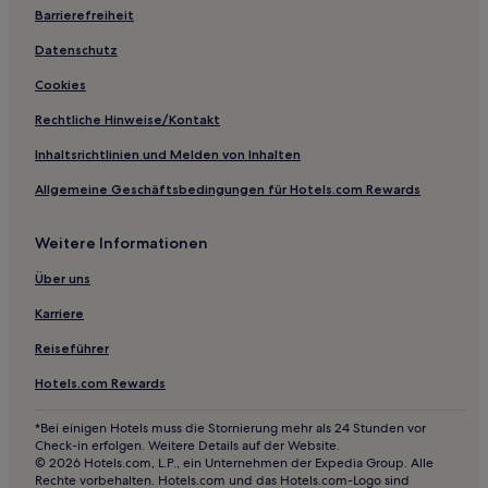
Barrierefreiheit
Hotels nahe Konzerthaus Stockholm
Hotels nahe Fährterminal Klara Mälarstrand
Datenschutz
Hotels nahe Tanto Strandbad
Cookies
Mälarhöjden: Hotels
Rechtliche Hinweise/Kontakt
Hotels nahe T-Bahn-Station Zinkensdamm
Inhaltsrichtlinien und Melden von Inhalten
Hotels nahe Trekanten
Allgemeine Geschäftsbedingungen für Hotels.com Rewards
Hotels nahe Domkirche von Stockholm
Weitere Informationen
Hotels nahe T-Bana-Station Åkeshov
Hotels nahe T-Bahn-Station Stadshagen
Über uns
Hotels nahe Gallerian
Karriere
Hotels nahe Lilla Essingen
Reiseführer
Hotels nahe Långholmsbadet
Hotels.com Rewards
Hotels nahe Straßenbahnhaltestelle Årstadal
*Bei einigen Hotels muss die Stornierung mehr als 24 Stunden vor
Hotels nahe T-Bahn-Station Solna centrum
Check-in erfolgen. Weitere Details auf der Website.
© 2026 Hotels.com, L.P., ein Unternehmen der Expedia Group. Alle
Hotels nahe Södra Teatern
Rechte vorbehalten. Hotels.com und das Hotels.com-Logo sind