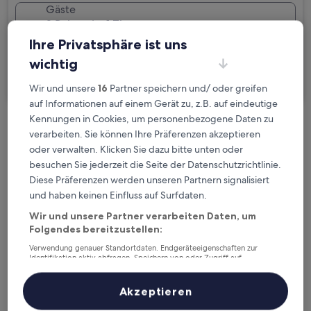
Gäste
2 Reisende, 1 Zimmer
Ihre Privatsphäre ist uns
Ich reise geschäftlich
wichtig
Suchen
Wir und unsere
16
Partner speichern und/ oder greifen
auf Informationen auf einem Gerät zu, z.B. auf eindeutige
Kennungen in Cookies, um personenbezogene Daten zu
Kostenlose Stornierung bei
verarbeiten. Sie können Ihre Präferenzen akzeptieren
Planänderungen
oder verwalten. Klicken Sie dazu bitte unten oder
besuchen Sie jederzeit die Seite der Datenschutzrichtlinie.
Diese Präferenzen werden unseren Partnern signalisiert
Verdiene Prämien für jede
und haben keinen Einfluss auf Surfdaten.
wahrgenommene Übernachtung
Wir und unsere Partner verarbeiten Daten, um
Folgendes bereitzustellen:
Mehr sparen mit Preisen für Mitglieder
Verwendung genauer Standortdaten. Endgeräteeigenschaften zur
Identifikation aktiv abfragen. Speichern von oder Zugriff auf
Informationen auf einem Endgerät. Personalisierte Werbung und
Inhalte, Messung von Werbeleistung und der Performance von Inhalten,
Zielgruppenforschung sowie Entwicklung und Verbesserung von
Akzeptieren
Überprüfe die Preise für diese Daten
Angeboten.
Liste der Partner (Lieferanten)