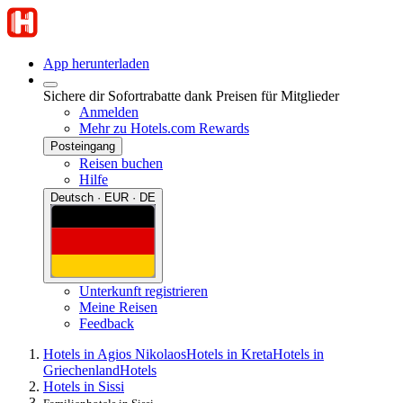
App herunterladen
Sichere dir Sofortrabatte dank Preisen für Mitglieder
Anmelden
Mehr zu Hotels.com Rewards
Posteingang
Reisen buchen
Hilfe
Deutsch · EUR · DE
Unterkunft registrieren
Meine Reisen
Feedback
Hotels in Agios Nikolaos
Hotels in Kreta
Hotels in
Griechenland
Hotels
Hotels in Sissi