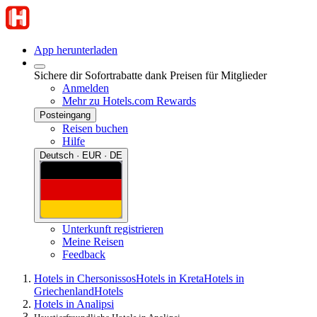
App herunterladen
Sichere dir Sofortrabatte dank Preisen für Mitglieder
Anmelden
Mehr zu Hotels.com Rewards
Posteingang
Reisen buchen
Hilfe
Deutsch · EUR · DE
Unterkunft registrieren
Meine Reisen
Feedback
Hotels in Chersonissos
Hotels in Kreta
Hotels in
Griechenland
Hotels
Hotels in Analipsi