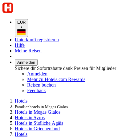
EUR
•
Unterkunft registrieren
Hilfe
Meine Reisen
Anmelden
Sichere dir Sofortrabatte dank Preisen für Mitglieder
Anmelden
Mehr zu Hotels.com Rewards
Reisen buchen
Feedback
Hotels
Familienhotels in Megas Gialos
Hotels in Megas Gialos
Hotels in Syros
Hotels in Südliche Ägäis
Hotels in Griechenland
Hotels