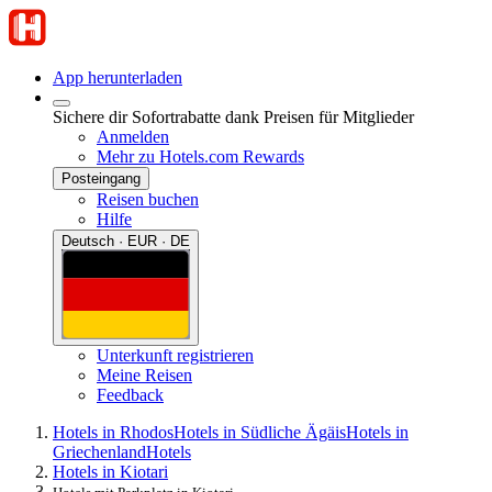
App herunterladen
Sichere dir Sofortrabatte dank Preisen für Mitglieder
Anmelden
Mehr zu Hotels.com Rewards
Posteingang
Reisen buchen
Hilfe
Deutsch · EUR · DE
Unterkunft registrieren
Meine Reisen
Feedback
Hotels in Rhodos
Hotels in Südliche Ägäis
Hotels in
Griechenland
Hotels
Hotels in Kiotari